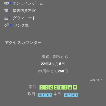
オンラインゲーム
懐古的資料室
ダウンロード
リンク集
アクセスカウンター
「旗旗」開設から
22
年
3
ヶ月
5
日
23周年まで
268
日
script*KT*
累計 :
昨日 :
本日 :