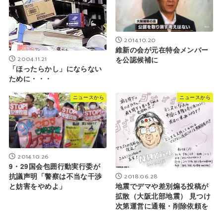
2014.10.20
維新の会が元在特会メンバー
2004.11.21
を公認候補に
「ほったらかし」にならない
ために・・・
ニュースから
ニュースから
2014.10.26
9・29国会包囲行動実行委が
2018.06.28
抗議声明「警察は不当な干渉
地震でデマや差別煽る投稿が
と妨害をやめよ」
拡散（大阪北部地震） 見つけ
次第運営に通報・削除依頼を