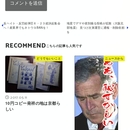
反ヘイト・反労組弾圧６・２３総決起集会
地震でデマや差別煽る投稿が拡散（大阪北
へ！産業界でもネトウヨBANを！
部地震） 見つけ次第運営に通報・削除依頼
を
RECOMMEND
どうでもいいこと
ニュースから
2017.05.11
10円コピー発祥の地は京都ら
しい