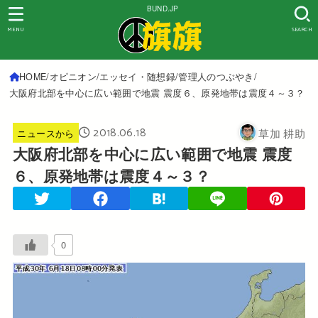
BUND.JP
MENU
SEARCH
HOME
オピニオン
エッセイ・随想録
管理人のつぶやき
大阪府北部を中心に広い範囲で地震 震度６、原発地帯は震度４～３？
2018.06.18
草加 耕助
ニュースから
大阪府北部を中心に広い範囲で地震 震度
６、原発地帯は震度４～３？
0