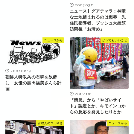
2007.03.11
ニュース】グアテマラ：神聖
な土地踏まれるのは侮辱 先
住民指導者、ブッシュ大統領
訪問後「お清め」
ニュースから
どうでもいいこと
2007.08.19
朝鮮人特攻兵の石碑を故郷
に 女優の黒田福美さんら計
画
2018.11.18
『情況』から「やばいサイ
ト」認定とか、キモインコか
らの反応を発見したりとか
管理人のつぶやき
ニュースから