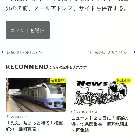
分の名前、メールアドレス、サイトを保存する。
［ゆるい話］パルナスとか
［食べ物の話］倉敷で「むなし」
RECOMMEND
会員日記
沖縄連帯
2015.03.09
2014.05.11
ニュース】２１日に「瀬嵩の
〔長文〕ちょっと待て！楢葉
浜」で県民集会 新基地阻止
町の「帰町宣言」
へ再集結