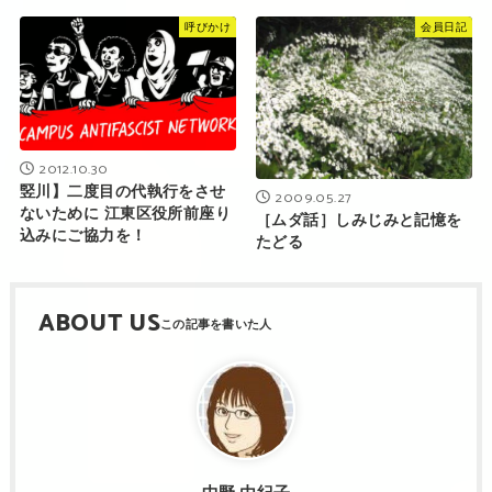
呼びかけ
会員日記
2012.10.30
竪川】二度目の代執行をさせ
2009.05.27
ないために 江東区役所前座り
［ムダ話］しみじみと記憶を
込みにご協力を！
たどる
ABOUT US
中野 由紀子