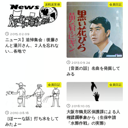
反戦反安保
会員日記
2015.02.09
ニュース】追悼集会：後藤さ
んと湯川さん、２人を忘れな
い…各地で
2013.09.24
［音楽の話］名曲を発掘して
みる
会員日記
会員日記
2018.10.05
大阪市鶴見区保護課による人
2010.08.18
権蹂躙事象から（生保申請
［ほーーな話］打ち水をして
「水際作戦」の実際）
みたよー