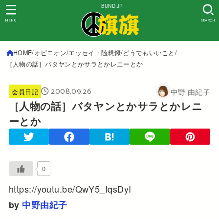
BUND.JP
MENU
SEARCH
HOME
オピニオン
エッセイ・随想録
どうでもいいこと
［人物の話］バタヤンとかサラとかレニーとか
2008.09.26
中野 由紀子
会員日記
［人物の話］バタヤンとかサラとかレニ
ーとか
0
https://youtu.be/QwY5_IqsDyI
by
中野由紀子