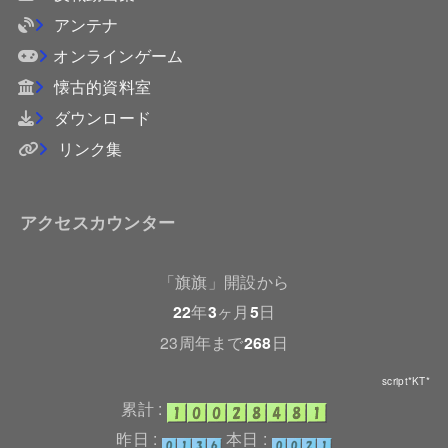
アンテナ
オンラインゲーム
懐古的資料室
ダウンロード
リンク集
アクセスカウンター
「旗旗」開設から
22
年
3
ヶ月
5
日
23周年まで
268
日
script*KT*
累計 :
昨日 :
本日 :