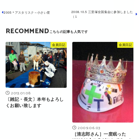
2008.10.5 三里塚全国集会に参加しました
2005＊アスタリスク～小さい星
（１
RECOMMEND
会員日記
会員日記
2013.01.08
〔雑記・長文〕本年もよろし
くお願い致します
2009.06.03
［清志郎さん］一度眠った