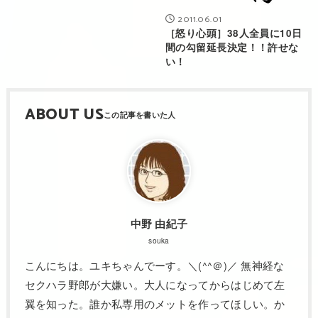
2011.06.01
［怒り心頭］38人全員に10日
間の勾留延長決定！！許せな
い！
ABOUT US
中野 由紀子
souka
こんにちは。ユキちゃんでーす。＼(^^＠)／ 無神経な
セクハラ野郎が大嫌い。大人になってからはじめて左
翼を知った。誰か私専用のメットを作ってほしい。か