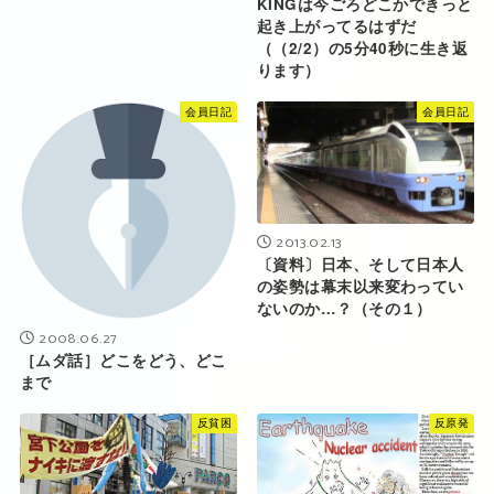
KINGは今ごろどこかできっと
起き上がってるはずだ
（（2/2）の5分40秒に生き返
ります）
会員日記
会員日記
2013.02.13
〔資料〕日本、そして日本人
の姿勢は幕末以来変わってい
ないのか…？（その１）
2008.06.27
［ムダ話］どこをどう、どこ
まで
反貧困
反原発