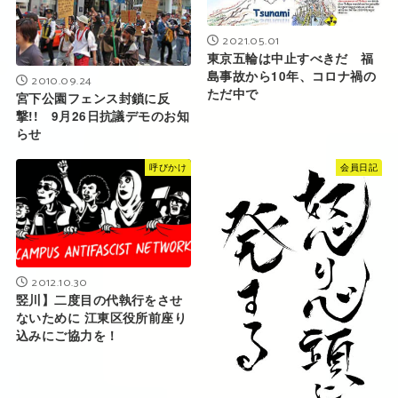
2021.05.01
東京五輪は中止すべきだ 福
島事故から10年、コロナ禍の
2010.09.24
ただ中で
宮下公園フェンス封鎖に反
撃!! 9月26日抗議デモのお知
らせ
呼びかけ
会員日記
2012.10.30
竪川】二度目の代執行をさせ
ないために 江東区役所前座り
込みにご協力を！