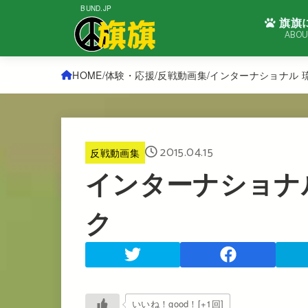
BUND.JP
旗旗
ABOU
HOME
体験・応援
反戦動画集
インターナショナル 
2015.04.15
反戦動画集
インターナショナ
ク
いいね！good！[+1回]