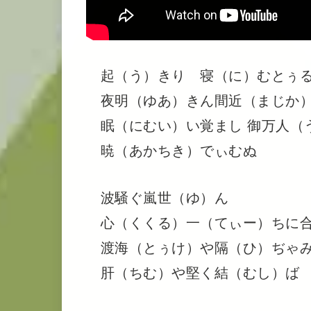
起（う）きり 寝（に）むとぅる
夜明（ゆあ）きん間近（まじか
眠（にむい）い覚まし 御万人（
暁（あかちき）でぃむぬ
波騒ぐ嵐世（ゆ）ん
心（くくる）一（てぃー）ちに
渡海（とぅけ）や隔（ひ）ぢゃ
肝（ちむ）や堅く結（むし）ば