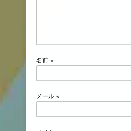
名前
※
メール
※