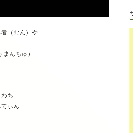
者（むん）や
）
うまんちゅ）
合わち
みてぃん