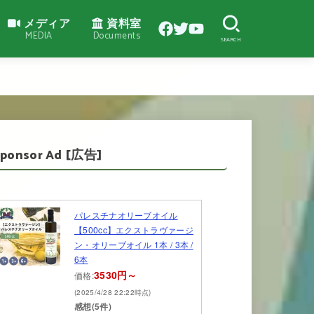
メディア
資料室
MEDIA
Documents
SEARCH
Sponsor Ad [広告]
パレスチナオリーブオイル
【500cc】エクストラヴァージ
ン・オリーブオイル 1本 / 3本 /
6本
3530円～
価格:
(2025/4/28 22:22時点)
感想(5件)