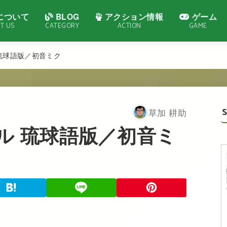
について
BLOG
アクション情報
ゲーム
T US
CATEGORY
ACTION
GAME
琉球語版／初音ミク
草加 耕助
ル 琉球語版／初音ミ