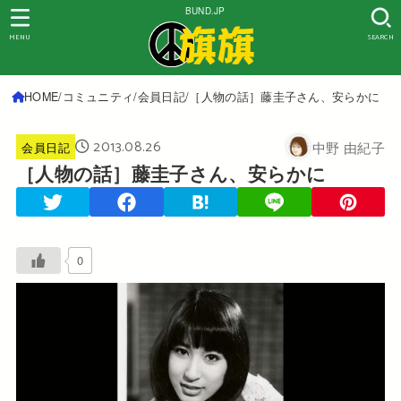
BUND.JP
MENU
SEARCH
HOME
コミュニティ
会員日記
［人物の話］藤圭子さん、安らかに
2013.08.26
中野 由紀子
会員日記
［人物の話］藤圭子さん、安らかに
0