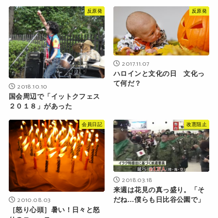
反原発
反原発
2017.11.07
ハロインと文化の日 文化っ
て何だ？
2018.10.10
国会周辺で「イットクフェス
２０１８」があった
会員日記
改憲阻止
2018.03.18
来週は花見の真っ盛り。「そ
だね…僕らも日比谷公園で」
2010.08.03
［怒り心頭］暑い！日々と怒