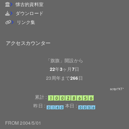
懐古的資料室
ダウンロード
リンク集
アクセスカウンター
「旗旗」開設から
22
年
3
ヶ月
7
日
23周年まで
266
日
script*KT*
累計 :
昨日 :
本日 :
FROM 2004/5/01