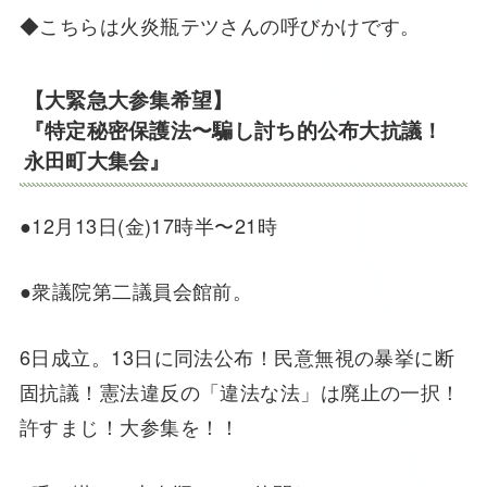
◆こちらは火炎瓶テツさんの呼びかけです。
【大緊急大参集希望】
『特定秘密保護法〜騙し討ち的公布大抗議！
永田町大集会』
●12月13日(金)17時半〜21時
●衆議院第二議員会館前。
6日成立。13日に同法公布！民意無視の暴挙に断
固抗議！憲法違反の「違法な法」は廃止の一択！
許すまじ！大参集を！！