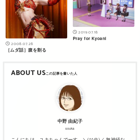
2019.07.18
Pray for Kyoani
2008.07.28
［ムダ話］腹を割る
ABOUT US
中野 由紀子
souka
こんにちは。ユキちゃんでーす。＼(^^＠)／ 無神経な