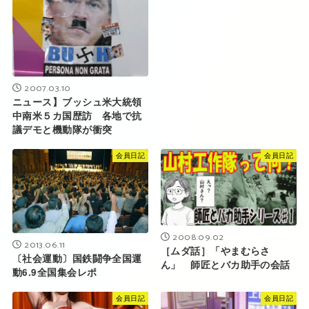
2007.03.10
ニュース】ブッシュ米大統領
中南米５カ国歴訪 各地で抗
議デモと機動隊が衝突
会員日記
会員日記
2008.09.02
2013.06.11
［ムダ話］「やまむらさ
〔社会運動〕国鉄闘争全国運
ん」 師匠とバカ助手の会話
動6.9全国集会レポ
会員日記
会員日記