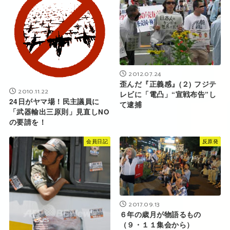
2012.07.24
歪んだ『正義感』(２) フジテ
2010.11.22
レビに「電凸」“宣戦布告”し
24日がヤマ場！民主議員に
て逮捕
「武器輸出三原則」見直しNO
の要請を！
会員日記
反原発
2017.09.13
６年の歳月が物語るもの
（９・１１集会から）