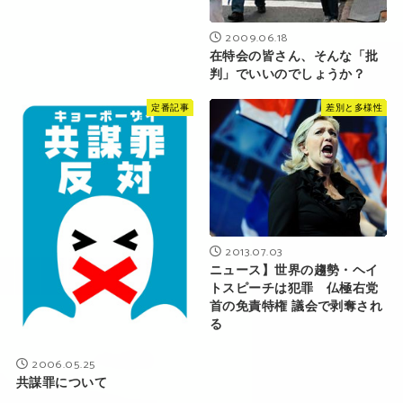
2009.06.18
在特会の皆さん、そんな「批
判」でいいのでしょうか？
定番記事
差別と多様性
2013.07.03
ニュース】世界の趨勢・ヘイ
トスピーチは犯罪 仏極右党
首の免責特権 議会で剥奪され
る
2006.05.25
共謀罪について