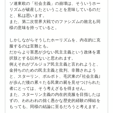
ソ連東欧の「社会主義」の崩壊は、そういうホー
リズムが破産したということを意味しているのだ
と、私は思います。
また、第二次世界大戦でのファシズムの敗北も同
様の意味を持っていると。
しかしながらそうしたホーリズムを、内在的に克
服するのは至難とも。
だからより害悪が少ない民主主義という政体を選
択肢とする以外ないと思われます。
例えそれがブルジョア民主主義と言われようと、
金持ちのための民主主義と批判、非難されよう
と、スターリン、ポルポト、毛沢東の｢社会主義｣
が歩んだ後の累々たる民衆の屍を見せつけられた
者にとっては、そう考えざるを得ません。
また、スターリン主義の内在的克服を目指したは
ずの、われわれの拙く愚かな歴史的経験の帰結を
もっても、同様の結論に至るだろうと考えます。