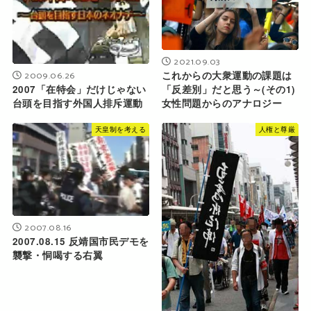
2021.09.03
2009.06.26
これからの大衆運動の課題は
2007「在特会」だけじゃない
「反差別」だと思う～(その1)
台頭を目指す外国人排斥運動
女性問題からのアナロジー
天皇制を考える
人権と尊厳
2007.08.16
2007.08.15 反靖国市民デモを
襲撃・恫喝する右翼