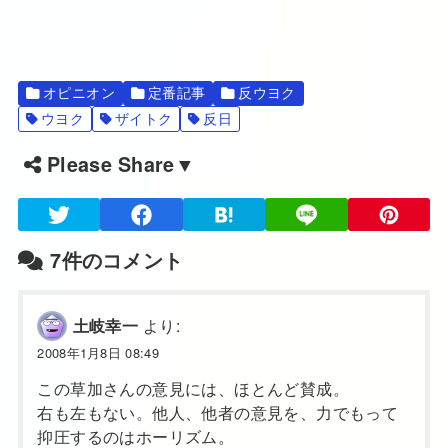
オピニオン
定番記事
反ウヨク
ウヨク
ザイトク
反日
Please Share▼
7件のコメント
より:
土岐幸一
2008年1月8日 08:49
この草加さんの意見には、ほとんど賛成。
右も左もない。他人、他者の意見を、力でもって
抑圧するのはホーリズム。