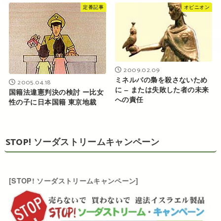
定番記事
オピニオン
2009.02.09
ミネルバの梟を殺さないため
2005.04.18
に – または失敗した者の未来
国籍法違憲判決の検討 ー比女
への責任
性の子に日本国籍 東京地裁
STOP! ソーダストリームキャンペーン
[STOP! ソーダストリームキャンペーン]