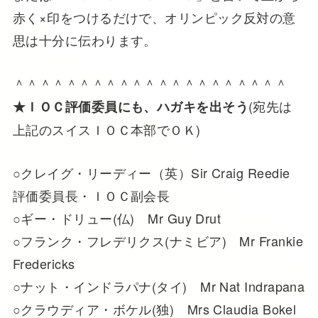
赤く×印をつけるだけで、オリンピック反対の意
思は十分に伝わります。
＾＾＾＾＾＾＾＾＾＾＾＾＾＾＾＾＾＾＾＾＾
(宛先は
★ＩＯＣ評価委員にも、ハガキを出そう
上記のスイスＩＯＣ本部でＯＫ)
○クレイグ・リーディー（英）Sir Craig Reedie
評価委員長・ＩＯＣ副会長
○ギー・ドリュー(仏) Mr Guy Drut
○フランク・フレデリクス(ナミビア) Mr Frankie
Fredericks
○ナット・インドラパナ(タイ) Mr Nat Indrapana
○クラウディア・ボケル(独) Mrs Claudia Bokel