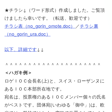
★チラシ↓（ワード形式）作成しました。ご覧頂
けましたら幸いです。（転送、歓迎です）
チラシ表（no_gorin_omote.doc）
／
チラシ裏
（no_gorin_ura.doc）
以下、詳細です
↓↓
＾＾＾＾＾＾＾＾＾＾＾＾＾＾＾＾＾＾＾＾＾
＜ハガキ例＞
ロゲＩＯＣ会長名(上)と、スイス・ローザンヌに
あるＩＯＣ本部所在地です。
宛名は、投票権のあるＩＯＣメンバー個々の氏名
がベストです。団体宛(いわゆる「御中」)は、欧