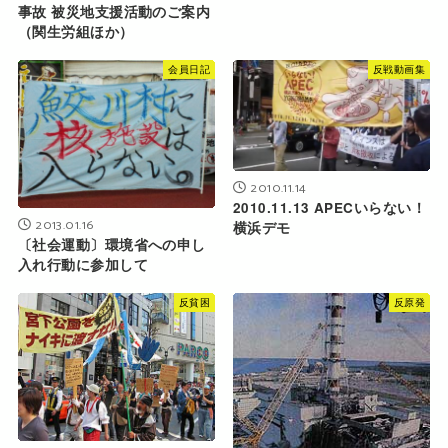
事故 被災地支援活動のご案内
（関生労組ほか）
会員日記
反戦動画集
2010.11.14
2010.11.13 APECいらない！
2013.01.16
横浜デモ
〔社会運動〕環境省への申し
入れ行動に参加して
反貧困
反原発