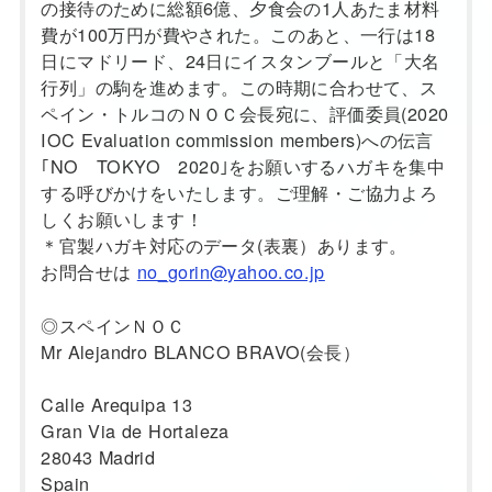
の接待のために総額6億、夕食会の1人あたま材料
費が100万円が費やされた。このあと、一行は18
日にマドリード、24日にイスタンブールと「大名
行列」の駒を進めます。この時期に合わせて、ス
ペイン・トルコのＮＯＣ会長宛に、評価委員(2020
IOC Evaluation commission members)への伝言
｢NO TOKYO 2020｣をお願いするハガキを集中
する呼びかけをいたします。ご理解・ご協力よろ
しくお願いします！
＊官製ハガキ対応のデータ(表裏）あります。
お問合せは
no_gorin@yahoo.co.jp
◎スペインＮＯＣ
Mr Alejandro BLANCO BRAVO(会長）
Calle Arequipa 13
Gran Via de Hortaleza
28043 Madrid
Spain