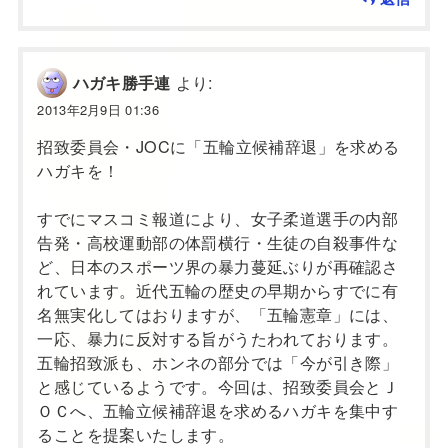
より:
ハガキ勝手連
2013年2月9日 01:36
招致委員会・JOCに「五輪立候補辞退」を求める
ハガキを！
すでにマスコミ報道により、女子柔道選手の内部
告発・高校運動部の体罰横行・生徒の自殺事件な
ど、日本のスポーツ界の暴力蔓延ぶりが再確認さ
れています。近代五輪の歴史の早期からすでに有
名無実化してはおりますが、「五輪憲章」には、
一応、暴力に反対する旨がうたわれております。
五輪招致派も、ホンネの部分では「今が引き際」
と感じているようです。今回は、招致委員会とＪ
ＯＣへ、五輪立候補辞退を求めるハガキを集中す
ることを提案いたします。