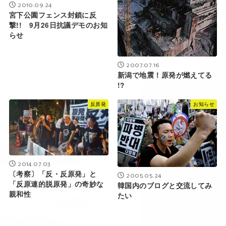
2010.09.24
宮下公園フェンス封鎖に反
撃!! 9月26日抗議デモのお知
らせ
2007.07.16
新潟で地震！原発が燃えてる
!?
反原発
お知らせ
2014.07.03
〔考察〕「反・反原発」と
2005.05.24
「反原連的脱原発」の奇妙な
韓国内のブログと交流してみ
親和性
たい