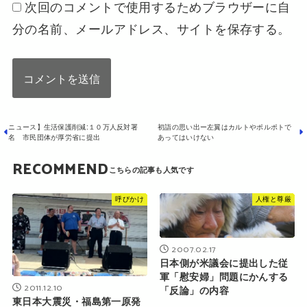
次回のコメントで使用するためブラウザーに自
分の名前、メールアドレス、サイトを保存する。
ニュース】生活保護削減:１０万人反対署
初詣の思い出ー左翼はカルトやポルポトで
名 市民団体が厚労省に提出
あってはいけない
RECOMMEND
呼びかけ
人権と尊厳
2007.02.17
日本側が米議会に提出した従
軍「慰安婦」問題にかんする
2011.12.10
「反論」の内容
東日本大震災・福島第一原発