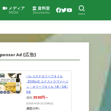
メディア
資料室
MEDIA
Documents
SEARCH
Sponsor Ad [広告]
パレスチナオリーブオイル
【500cc】エクストラヴァージ
ン・オリーブオイル 1本 / 3本 /
6本
3530円～
価格:
(2025/4/28 22:22時点)
感想(5件)