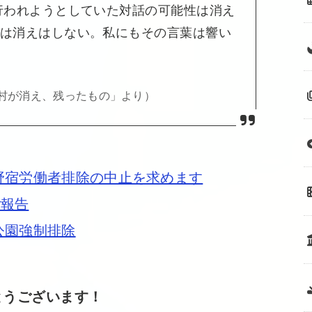
行われようとしていた対話の可能性は消え
は消えはしない。私にもその言葉は響い
テント村が消え、残ったもの」より）
野宿労働者排除の中止を求めます
ご報告
公園強制排除
とうございます！