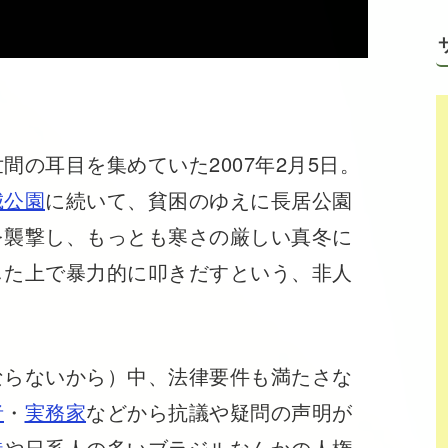
の耳目を集めていた2007年2月5日。
城公園
に続いて、貧困のゆえに長居公園
を襲撃し、もっとも寒さの厳しい真冬に
した上で暴力的に叩きだすという、非人
らないから）中、法律要件も満たさな
者
・
実務家
などから抗議や疑問の声明が
港
や日系人の多いブラジルなんかの人権