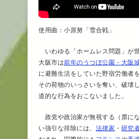
使用曲：小原努「雪合戦」
いわゆる「ホームレス問題」が世間
大阪市は
前年のうつぼ公園・大阪
に避難生活をしていた野宿労働者
その荷物のいっさいを奪い、破壊
道的な行為をおこないました。
政党や政治家が無視する（票にな
い強引な排除には、
法律家
・
研究
だされ、国際的にも
フランス
や
香