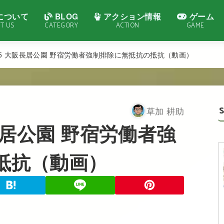
について
BLOG
アクション情報
ゲーム
T US
CATEGORY
ACTION
GAME
02.05 大阪長居公園 野宿労働者強制排除に無抵抗の抵抗（動画）
草加 耕助
大阪長居公園 野宿労働者強
抵抗（動画）