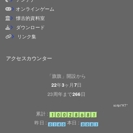
オンラインゲーム
懐古的資料室
ダウンロード
リンク集
アクセスカウンター
「旗旗」開設から
22
年
3
ヶ月
7
日
23周年まで
266
日
script*KT*
累計 :
昨日 :
本日 :