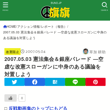
BUND.JP
MENU
SEARCH
HOME
アクション情報
レポート（報告）
2007.05.03 憲法集会＆銀座パレード ―空虚な改憲スローガンに中身の
ある議論を対置しよう
2007.05.04
草加 耕助
改憲阻止
2007.05.03 憲法集会＆銀座パレード ―空
虚な改憲スローガンに中身のある議論を
対置しよう
0
□
反戦動画集のトップにもどる