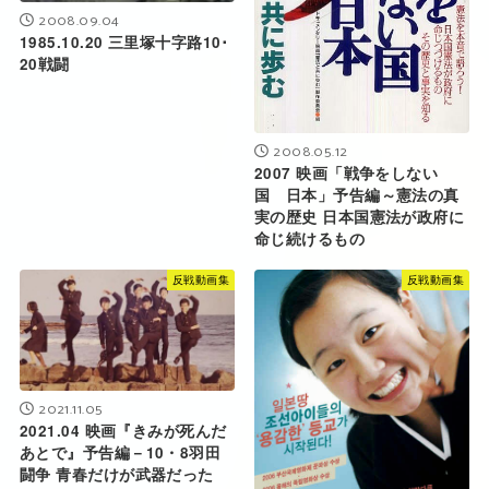
2008.09.04
1985.10.20 三里塚十字路10･
20戦闘
2008.05.12
2007 映画「戦争をしない
国 日本」予告編～憲法の真
実の歴史 日本国憲法が政府に
命じ続けるもの
反戦動画集
反戦動画集
2021.11.05
2021.04 映画『きみが死んだ
あとで』予告編－10・8羽田
闘争 青春だけが武器だった