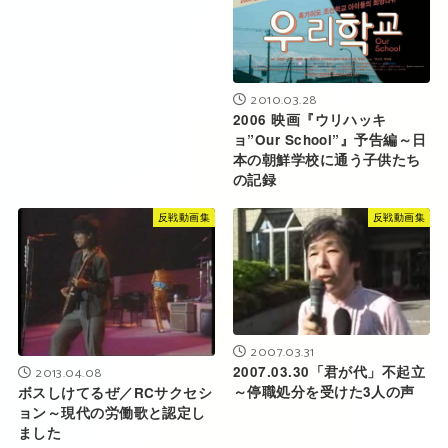
2010.03.28
2006 映画『ウリハッキ
ョ”Our School”』予告編～日
本の朝鮮学校に通う子供たち
の記録
反戦動画集
反戦動画集
2007.03.31
2007.03.30「君が代」不起立
2013.04.08
～停職処分を受けた3人の声
ボスしけてるぜ／RCサクセシ
ョン～現代の労働歌と認定し
ました