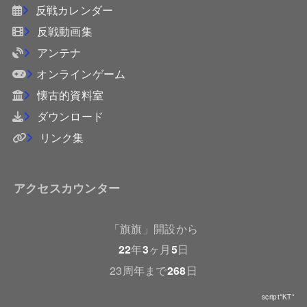
反戦カレンダー
反戦動画集
アンテナ
オンラインゲーム
懐古的資料室
ダウンロード
リンク集
アクセスカウンター
「旗旗」開設から
22
年
3
ヶ月
5
日
23周年まで
268
日
script*KT*