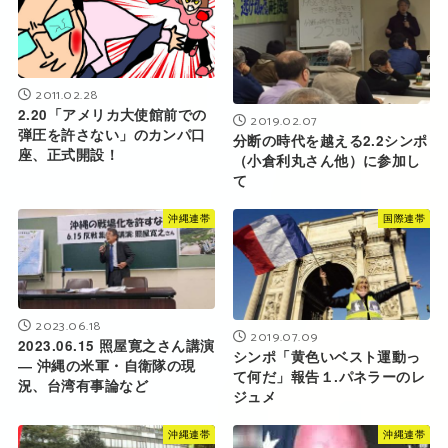
2011.02.28
2.20「アメリカ大使館前での
2019.02.07
弾圧を許さない」のカンパ口
分断の時代を越える2.2シンポ
座、正式開設！
（小倉利丸さん他）に参加し
て
沖縄連帯
国際連帯
2023.06.18
2019.07.09
2023.06.15 照屋寛之さん講演
シンポ「黄色いベスト運動っ
― 沖縄の米軍・自衛隊の現
て何だ」報告１.パネラーのレ
況、台湾有事論など
ジュメ
沖縄連帯
沖縄連帯