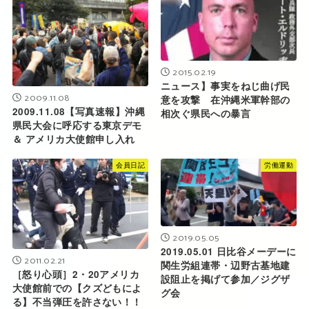
2015.02.19
ニュース】事実をねじ曲げ民
2009.11.08
意を攻撃 在沖縄米軍幹部の
2009.11.08【写真速報】沖縄
相次ぐ県民への暴言
県民大会に呼応する東京デモ
＆ アメリカ大使館申し入れ
会員日記
労働運動
2019.05.05
2019.05.01 日比谷メーデーに
2011.02.21
関生労組連帯・辺野古基地建
［怒り心頭］2・20アメリカ
設阻止を掲げて参加／ジグザ
大使館前での【クズどもによ
グ会
る】不当弾圧を許さない！！