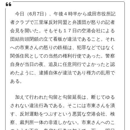
今日（6月7日）、午後４時半から成田市役所記
者クラブで三里塚反対同盟と弁護団が怒りの記者
会見を開いた。そもそも１７日の空港会社による
団結街頭閉鎖の立て看板が違法であること。それ
への市東さんの怒りの鉄槌は、犯罪などではなく
関係住民としての当然の権利行使であった。警察
自身が当日の夜、追及に任意同行でよかったと認
めたように、逮捕自体が違法であり権力の乱用で
ある。
加えて行われた勾留と勾留延長は、断じてゆる
されない違法行為である。そこには市東さんを潰
す、反対運動をつぶすという悪質な空港会社、検
察、裁判所一体の非道しかない。市東さんへのこ