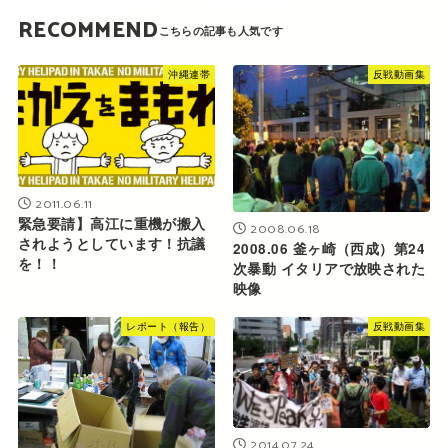
RECOMMEND
沖縄連帯
反戦動画集
2011.06.11
緊急要請】高江に重機が搬入
2008.06.18
されようとしています！抗議
2008.06 釜ヶ崎（西成）第24
を！！
次暴動 イタリアで放映された
映像
レポート（報告）
反戦動画集
2014.07.24