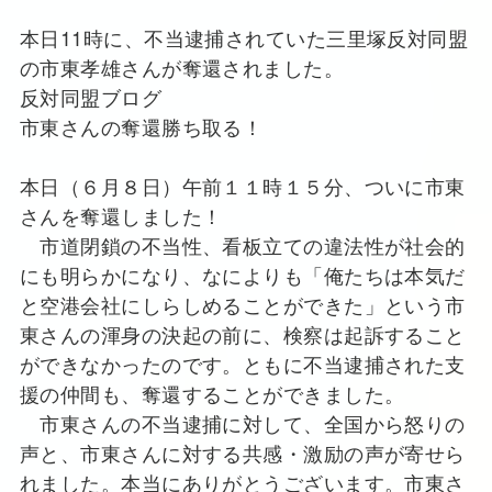
本日11時に、不当逮捕されていた三里塚反対同盟
の市東孝雄さんが奪還されました。
反対同盟ブログ
市東さんの奪還勝ち取る！
本日（６月８日）午前１１時１５分、ついに市東
さんを奪還しました！
市道閉鎖の不当性、看板立ての違法性が社会的
にも明らかになり、なによりも「俺たちは本気だ
と空港会社にしらしめることができた」という市
東さんの渾身の決起の前に、検察は起訴すること
ができなかったのです。ともに不当逮捕された支
援の仲間も、奪還することができました。
市東さんの不当逮捕に対して、全国から怒りの
声と、市東さんに対する共感・激励の声が寄せら
れました。本当にありがとうございます。市東さ