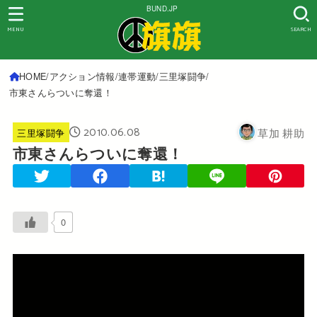
BUND.JP
MENU
SEARCH
HOME
アクション情報
連帯運動
三里塚闘争
市東さんらついに奪還！
2010.06.08
草加 耕助
三里塚闘争
市東さんらついに奪還！
0