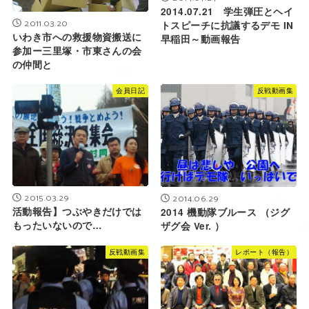
2014.07.21 学生弾圧とヘイ
2011.03.20
トスピーチに抗議するデモ IN
いわき市への救援物資搬送に
早稲田～動画報告
参加ー三里塚・市東さんの会
の仲間と
会員日記
反戦動画集
2015.03.29
2014.06.29
活動報告】つぶやきだけでは
2014 機動隊ブルース （ジグ
もったいないので…
ザグ会 Ver. ）
反戦動画集
レポート（報告）