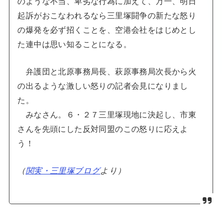
のような不当、卑劣な行為に加えて、万一、明日
起訴がおこなわれるなら三里塚闘争の新たな怒り
の爆発を必ず招くことを、空港会社をはじめとし
た連中は思い知ることになる。
弁護団と北原事務局長、萩原事務局次長から火
の出るような激しい怒りの記者会見になりまし
た。
みなさん。６・２７三里塚現地に決起し、市東
さんを先頭にした反対同盟のこの怒りに応えよ
う！
（
関実・三里塚ブログ
より）