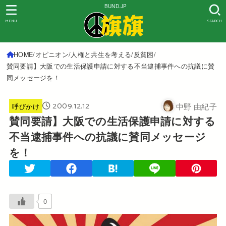
BUND.JP
MENU
SEARCH
HOME
オピニオン
人権と共生を考える
反貧困
賛同要請】大阪での生活保護申請に対する不当逮捕事件への抗議に賛
同メッセージを！
2009.12.12
中野 由紀子
呼びかけ
賛同要請】大阪での生活保護申請に対する
不当逮捕事件への抗議に賛同メッセージ
を！
0