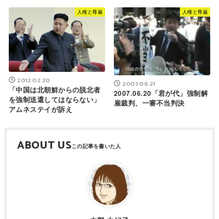
人権と尊厳
人権と尊厳
2012.02.20
2007.06.21
「中国は北朝鮮からの脱北者
2007.06.20「君が代」強制解
を強制送還してはならない」
雇裁判、一審不当判決
アムネステイが訴え
ABOUT US