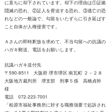
に直ちに却下されています。却下の理由は①証拠
隠滅の恐れ、②証人を脅迫する恐れ、③逃亡の恐
れなどの一般論で、勾留をいたずらに引き延ばす
こと自体が人権侵害です。
Ａさんの即時釈放を求めて、不当勾留への抗議の
ハガキ郵送、電話をお願いします。
抗議ハガキ送付先
〒590-8511 大阪府 堺市堺区 南瓦町 ２－２８
大阪地方裁判所 堺支部 刑事５係 高橋貞幹
様
電話 072-223-7001
「柏原市福祉事務所に対する職務強要で起訴され