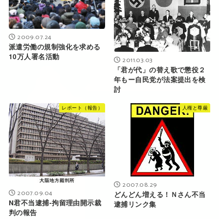
2009.07.24
派遣労働の規制強化を求める
10万人署名活動
2011.03.03
「君が代」の替え歌で懲役２
年もー自民党が法案提出を検
討
レポート（報告）
人権と尊厳
2007.08.29
2007.09.04
どんどん増える！Ｎさん不当
N君不当逮捕-拘留理由開示裁
逮捕リンク集
判の報告