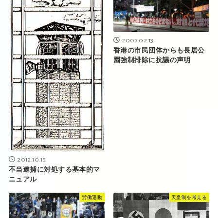
2007.02.13
香港の市民団体からも長居公
園強制排除に抗議の声明
2012.10.15
不当逮捕に対処する基本的マ
ニュアル
労働運動
天皇制を考える