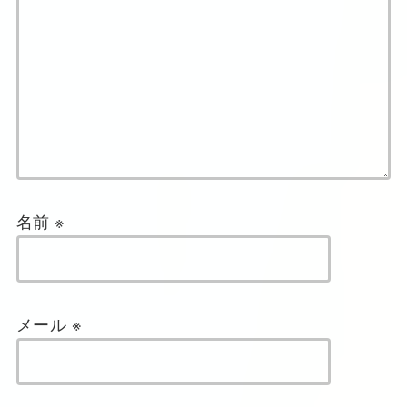
名前
※
メール
※