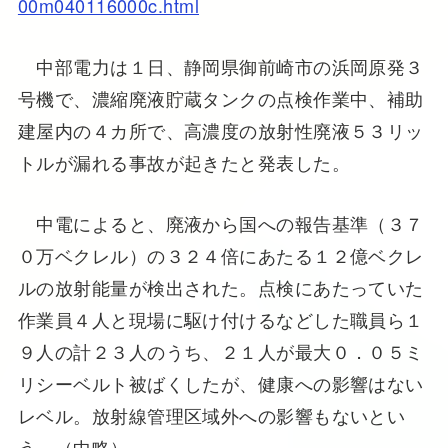
00m040116000c.html
中部電力は１日、静岡県御前崎市の浜岡原発３
号機で、濃縮廃液貯蔵タンクの点検作業中、補助
建屋内の４カ所で、高濃度の放射性廃液５３リッ
トルが漏れる事故が起きたと発表した。
中電によると、廃液から国への報告基準（３７
０万ベクレル）の３２４倍にあたる１２億ベクレ
ルの放射能量が検出された。点検にあたっていた
作業員４人と現場に駆け付けるなどした職員ら１
９人の計２３人のうち、２１人が最大０．０５ミ
リシーベルト被ばくしたが、健康への影響はない
レベル。放射線管理区域外への影響もないとい
う。（中略）