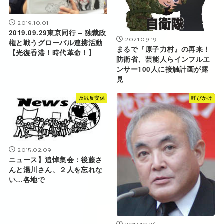
2019.10.01
2019.09.29東京同行 – 独裁政
2021.09.19
権と戦うグローバル連携活動
まるで『原子力村』の再来！
【光復香港！時代革命！】
防衛省、芸能人らインフルエ
ンサー100人に接触計画が露
見
反戦反安保
呼びかけ
2015.02.09
ニュース】追悼集会：後藤さ
んと湯川さん、２人を忘れな
い…各地で