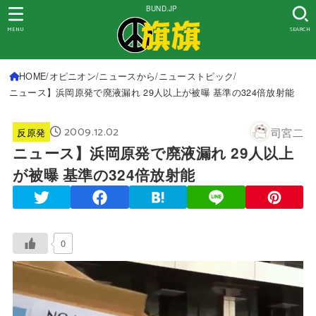
BUND.JP
MENU
SEARCH
HOME
オピニオン
ニュースから
ニューストピック
ニュース】浜岡原発で廃液漏れ 29人以上が被曝 基準の324倍放射能
2009.12.02
司宮二
反原発
ニュース】浜岡原発で廃液漏れ 29人以上
が被曝 基準の324倍放射能
0