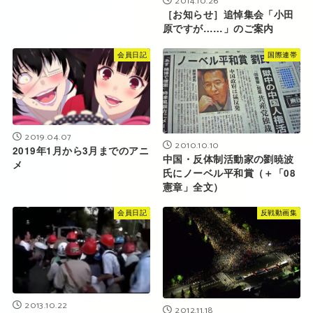
2014.10.26
［お知らせ］追悼集会「小田
原ですが……」のご案内
会員日記
国際連帯
2019.04.07
2010.10.10
2019年1月から3月までのアニ
中国・反体制活動家の劉暁波
メ
氏にノーベル平和賞（＋「08
憲章」全文）
会員日記
反戦動画集
2013.10.22
2012.11.18