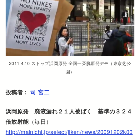
2011.4.10 ストップ浜岡原発 全国一斉脱原発デモ（東京芝公
園）
投稿者：
司 宮二
浜岡原発 廃液漏れ２１人被ばく 基準の３２４
（毎日）
倍放射能
http://mainichi.jp/select/jiken/news/20091202k00