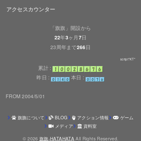
アクセスカウンター
「旗旗」開設から
22
年
3
ヶ月
7
日
23周年まで
266
日
script*KT*
累計 :
昨日 :
本日 :
FROM 2004/5/01
旗旗について
BLOG
アクション情報
ゲーム
メディア
資料室
© 2026
旗旗-HATAHATA
All Rights Reserved.