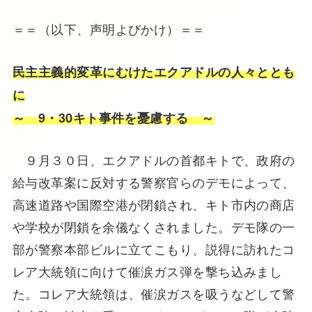
＝＝（以下、声明よびかけ）＝＝
民主主義的変革にむけたエクアドルの人々ととも
に
～ 9・30キト事件を憂慮する ～
９月３０日、エクアドルの首都キトで、政府の
給与改革案に反対する警察官らのデモによって、
高速道路や国際空港が閉鎖され、キト市内の商店
や学校が閉鎖を余儀なくされました。デモ隊の一
部が警察本部ビルに立てこもり、説得に訪れたコ
レア大統領に向けて催涙ガス弾を撃ち込みまし
た。コレア大統領は、催涙ガスを吸うなどして警