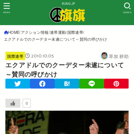
BUND.JP
MENU
SEARCH
HOME
アクション情報
連帯運動
国際連帯
エクアドルでのクーデター未遂について～賛同の呼びかけ
2010.10.05
草加 耕助
国際連帯
エクアドルでのクーデター未遂について
～賛同の呼びかけ
0