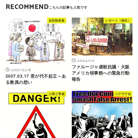
RECOMMEND
反戦動画集
レポート（報告）
2004.11.11
ファルージャ虐殺抗議・大阪
2007.03.18
アメリカ領事館への緊急行動
2007.03.17 君が代不起立～あ
報告
る教員の想い
人権と尊厳
ジグザグ会