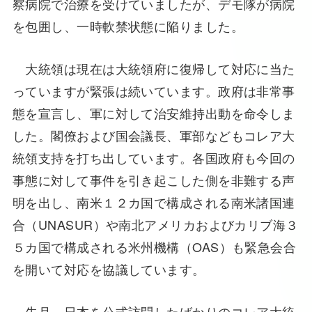
察病院で治療を受けていましたが、デモ隊が病院
を包囲し、一時軟禁状態に陥りました。
大統領は現在は大統領府に復帰して対応に当た
っていますが緊張は続いています。政府は非常事
態を宣言し、軍に対して治安維持出動を命令しま
した。閣僚および国会議長、軍部などもコレア大
統領支持を打ち出しています。各国政府も今回の
事態に対して事件を引き起こした側を非難する声
明を出し、南米１２カ国で構成される南米諸国連
合（UNASUR）や南北アメリカおよびカリブ海３
５カ国で構成される米州機構（OAS）も緊急会合
を開いて対応を協議しています。
先月、日本を公式訪問したばかりのコレア大統