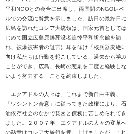
平和NGOとの会合に出席し、両国間のNGOレベ
ルでの交流に賛意を示しました。訪日の最終日に
広島を訪れたコレア大統領は、国家元首としては
じめて国立広島原爆死没者追悼平和祈念館を訪
れ、被爆被害者の証言に耳を傾け「核兵器廃絶に
向け私たちは行動を起こしている。過去から学ぶ
ことができ、広島、長崎の悲劇を二度と経験しな
いよう努力する」ことを約束しました。
エクアドルの人々は、これまで新自由主義、
「ワシントン合意」に従ってきた政権により、石
油依存社会のなかで貧困と債務に苦しめられてき
ました。２００７年、エクアドルの人々の変革へ
の熱意はコレア大統領を押し上げましたが、これ