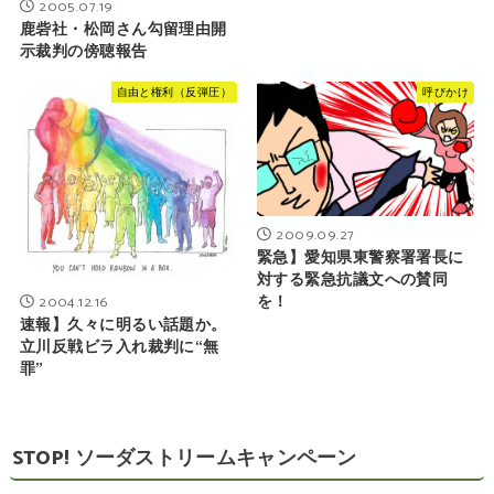
2005.07.19
鹿砦社・松岡さん勾留理由開
示裁判の傍聴報告
自由と権利（反弾圧）
呼びかけ
2009.09.27
緊急】愛知県東警察署署長に
対する緊急抗議文への賛同
を！
2004.12.16
速報】久々に明るい話題か。
立川反戦ビラ入れ裁判に“無
罪”
STOP! ソーダストリームキャンペーン