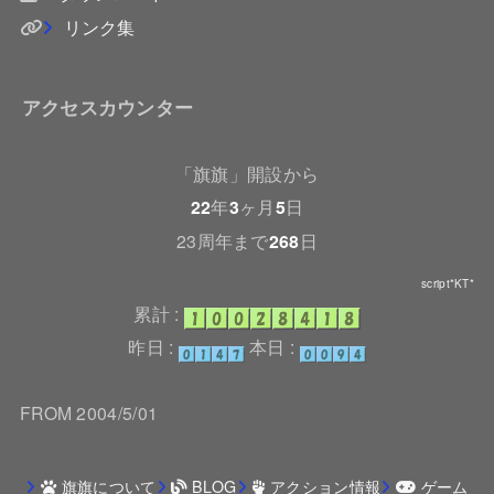
リンク集
アクセスカウンター
「旗旗」開設から
22
年
3
ヶ月
5
日
23周年まで
268
日
script*KT*
累計 :
昨日 :
本日 :
FROM 2004/5/01
旗旗について
BLOG
アクション情報
ゲーム