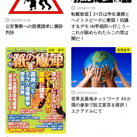
2014.07.19
転載歓迎】21日は学生逮捕と
2008.12.19
ヘイトスピーチに断固！抗議
公安警察への賠償請求に勝訴
するデモ IN早稲田へ行こう～
判決
これが認められたらこの世は
闇だ！
法律・裁判
国際連帯
2007.03.10
世界反基地ネットワーク 40カ
国の参加で設立宣言を採択！
エクアドルにて