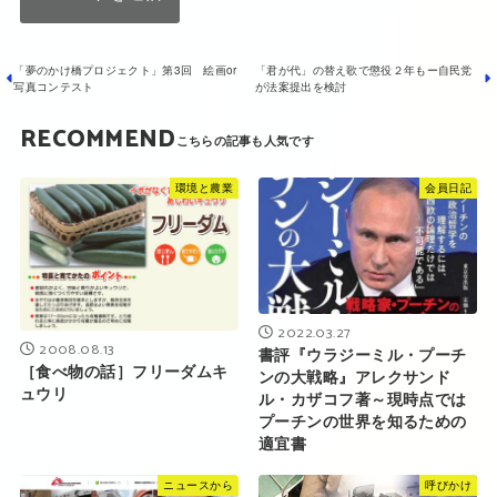
「夢のかけ橋プロジェクト」第3回 絵画or
「君が代」の替え歌で懲役２年もー自民党
写真コンテスト
が法案提出を検討
RECOMMEND
環境と農業
会員日記
2022.03.27
2008.08.13
書評『ウラジーミル・プーチ
［食べ物の話］フリーダムキ
ンの大戦略』アレクサンド
ュウリ
ル・カザコフ著～現時点では
プーチンの世界を知るための
適宜書
ニュースから
呼びかけ