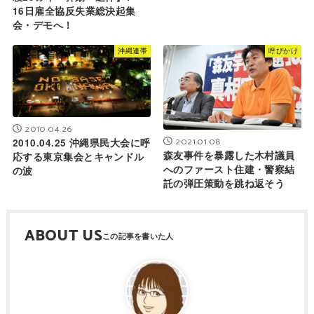
16日雇全協反失業総決起集
会・デモへ！
沖縄連帯
呼びかけ
2010.04.26
2021.01.08
2010.04.25 沖縄県民大会に呼
森友事件を暴露した木村議員
応する東京集会とキャンドル
へのファースト住建・警察結
の波
託の弾圧策動を跳ね返そう
ABOUT US