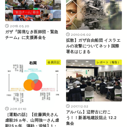
2018.05.20
ガザ『国境なき医師団・緊急
2010.06.02
チーム』に支援募金を
拡散】ガザ自由船団 イスラエ
ルの攻撃についてネット国際
署名はじまる
会員日記
レポート（報告）
2017.12.02
2011.01.10
アルバム】辺野古に行こ
［運動の話］【佐藤満夫さん
う！！新基地建設阻止 12.2
虐殺26ヵ年、山岡強一さん虐
集会
殺25ヵ年 弾劾・追悼】1・