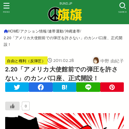
BUND.JP
MENU
SEARCH
HOME
アクション情報
連帯運動
沖縄連帯
2.20「アメリカ大使館前での弾圧を許さない」のカンパ口座、正式開
設！
2011.02.28
中野 由紀子
自由と権利（反弾圧）
2.20「アメリカ大使館前での弾圧を許さ
ない」のカンパ口座、正式開設！
0