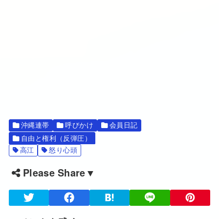
沖縄連帯
呼びかけ
会員日記
自由と権利（反弾圧）
高江
怒り心頭
Please Share▼