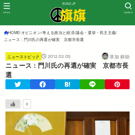
BUND.JP
MENU
SEARCH
HOME
オピニオン
考える政治と経済
議会・選挙・民主主義
ニュース : 門川氏の再選が確実 京都市長選
2012.02.05
草加 耕助
ニューストピック
ニュース : 門川氏の再選が確実 京都市長
選
0