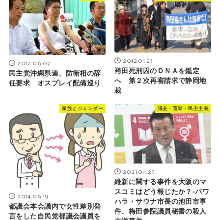
2012.01.23
2012.06.07
袴田死刑囚のＤＮＡを鑑定
民主党沖縄県連、防衛相の辞
へ 第２次再審請求で静岡地
任要求 オスプレイ配備巡り
裁
家族とジェンダー
議会・選挙・民主主義
2021.04.25
維新に関する事件を大阪のマ
スコミはどう報じたか？‐パワ
2014.06.19
ハラ・サウナ市長の池田市事
都議会本会議内で女性差別発
件、梅田参院議員秘書の殺人
言をした自民党都議会議員を