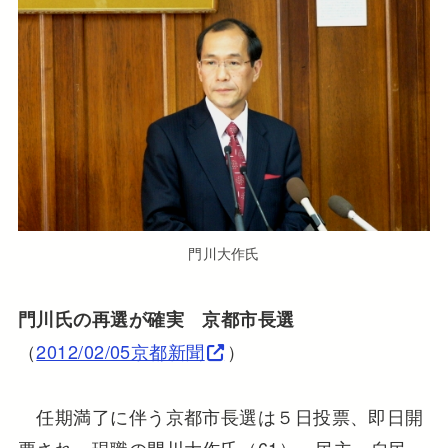
門川大作氏
門川氏の再選が確実 京都市長選
（
2012/02/05京都新聞
）
任期満了に伴う京都市長選は５日投票、即日開
票され、現職の門川大作氏（61）＝民主、自民、