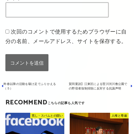
次回のコメントで使用するためブラウザーに自
分の名前、メールアドレス、サイトを保存する。
昨春以降の活動を駆け足でふりかえる
賛同要請】江東区による竪川河川敷公園で
（５）
の野宿者強制排除に反対する抗議声明
RECOMMEND
荒し・スパムとの闘い
人権と尊厳