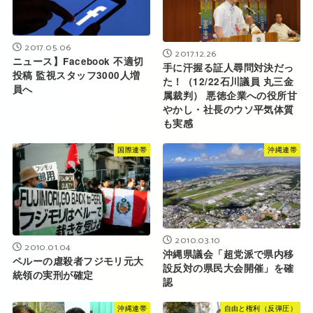
2017.05.06
2017.12.26
ニュース】Facebook 不適切
手に汗握る証人尋問対決だっ
投稿 監視スタッフ3000人増
た！（12/22石川議員 丸三金
員へ
属裁判） 悪徳企業への役所甘
やかし・社長のウソ平気体質
も実感
国際連帯
沖縄連帯
2010.03.10
2010.01.04
沖縄県議会「超党派で県内移
ペルーの虐殺者フジモリ元大
設反対の県民大会開催」を確
統領の実刑が確定
認
沖縄連帯
自由と権利（反弾圧）