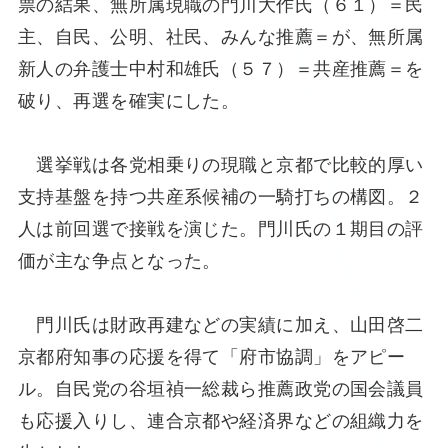
票の結果、無所属現職の門川大作氏（６１）＝民
主、自民、公明、社民、みんな推薦＝が、無所属
新人の弁護士中村和雄氏（５７）＝共産推薦＝を
破り、再選を確実にした。
選挙戦は各党相乗りの現職と京都で比較的厚い
支持基盤を持つ共産系候補の一騎打ちの構図。２
人は前回選で接戦を演じた。門川氏の１期目の評
価が主な争点となった。
門川氏は財政再建などの実績に加え、山田啓二
京都府知事の応援を得て「府市協調」をアピー
ル。自民党の谷垣禎一総裁ら推薦政党の国会議員
も応援入りし、連合京都や経済界などの組織力を