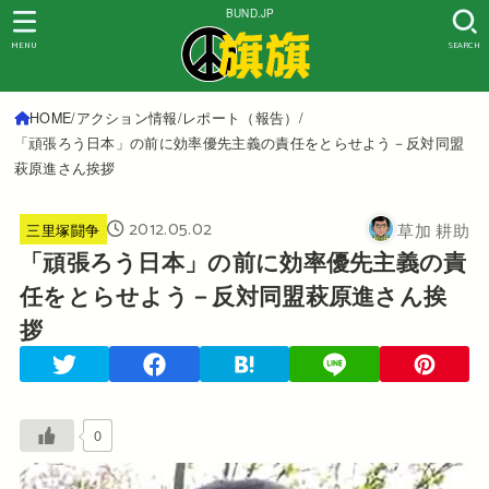
BUND.JP
MENU
SEARCH
HOME
アクション情報
レポート（報告）
「頑張ろう日本」の前に効率優先主義の責任をとらせよう－反対同盟
萩原進さん挨拶
2012.05.02
草加 耕助
三里塚闘争
「頑張ろう日本」の前に効率優先主義の責
任をとらせよう－反対同盟萩原進さん挨
拶
0