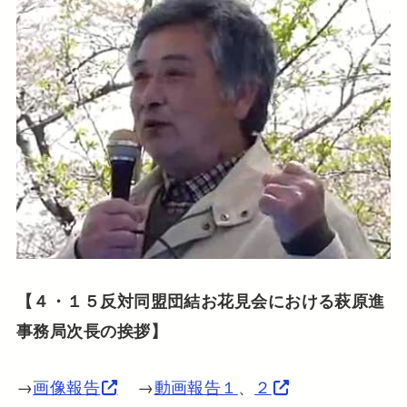
【４・１５反対同盟団結お花見会における萩原進
事務局次長の挨拶】
→
画像報告
→
動画報告１
、
２