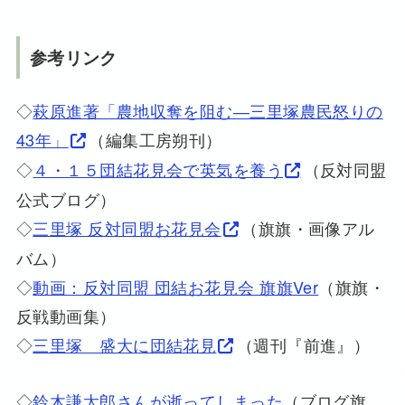
参考リンク
◇
萩原進著「農地収奪を阻む―三里塚農民怒りの
43年」
（編集工房朔刊）
◇
４・１５団結花見会で英気を養う
（反対同盟
公式ブログ）
◇
三里塚 反対同盟お花見会
（旗旗・画像アル
バム）
◇
動画：反対同盟 団結お花見会 旗旗Ver
（旗旗・
反戦動画集）
◇
三里塚 盛大に団結花見
（週刊『前進』）
◇
鈴木謙太郎さんが逝ってしまった
（ブログ旗