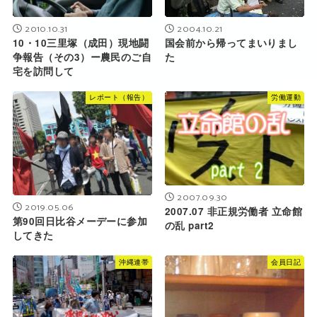
2010.10.31
2004.10.21
10・10三里塚（成田）現地闘
国会前から帰ってまいりまし
争報告（その3）ー農民のご自
た
宅を訪問して
レポート（報告）
労働運動
2007.09.30
2019.05.06
2007.07 非正規労働者 立命館
第90回日比谷メーデーに参加
の乱 part2
してきた
沖縄連帯
会員日記