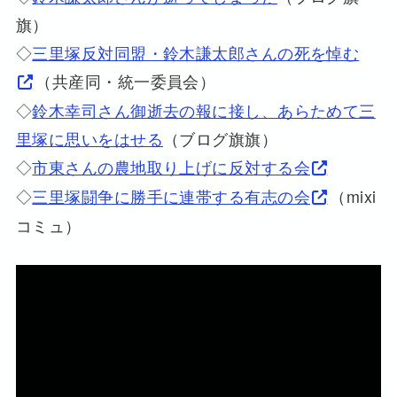
旗）
◇
三里塚反対同盟・鈴木謙太郎さんの死を悼む
（共産同・統一委員会）
◇
鈴木幸司さん御逝去の報に接し、あらためて三
里塚に思いをはせる
（ブログ旗旗）
◇
市東さんの農地取り上げに反対する会
◇
三里塚闘争に勝手に連帯する有志の会
（mixi
コミュ）