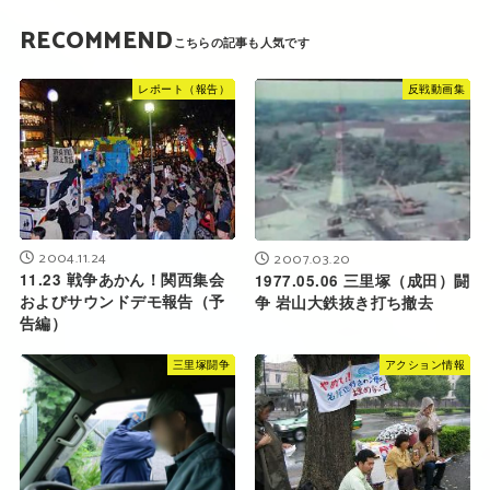
RECOMMEND
レポート（報告）
反戦動画集
2004.11.24
2007.03.20
11.23 戦争あかん！関西集会
1977.05.06 三里塚（成田）闘
およびサウンドデモ報告（予
争 岩山大鉄抜き打ち撤去
告編）
三里塚闘争
アクション情報