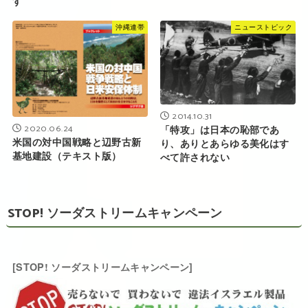
す
沖縄連帯
ニューストピック
2014.10.31
2020.06.24
「特攻」は日本の恥部であ
米国の対中国戦略と辺野古新
り、ありとあらゆる美化はす
基地建設（テキスト版）
べて許されない
STOP! ソーダストリームキャンペーン
[STOP! ソーダストリームキャンペーン]