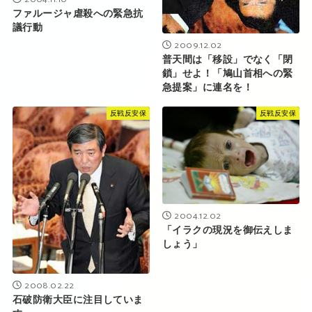
ファルージャ虐殺への緊急抗
議行動
2009.12.02
普天間は「移設」でなく「閉
鎖」せよ！「鳩山首相への緊
急提案」に連名を！
反戦反安保
反戦反安保
2004.12.02
「イラクの現況を御伝えしま
しょう」
2008.02.22
石破防衛大臣に注目していま