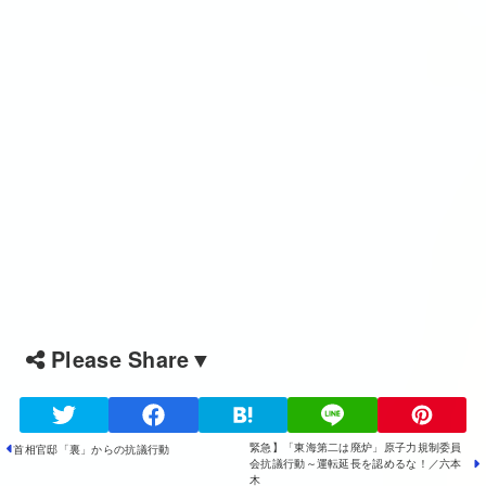
Please Share▼
緊急】「東海第二は廃炉」原子力規制委員
首相官邸「裏」からの抗議行動
会抗議行動～運転延長を認めるな！／六本
木