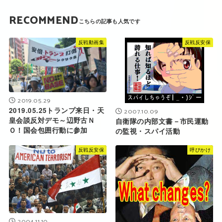
RECOMMEND
反戦動画集
反戦反安保
2019.05.29
2019.05.25トランプ来日・天
2007.10.09
皇会談反対デモ～辺野古Ｎ
自衛隊の内部文書－市民運動
Ｏ！国会包囲行動に参加
の監視・スパイ活動
反戦反安保
呼びかけ
2004.11.10