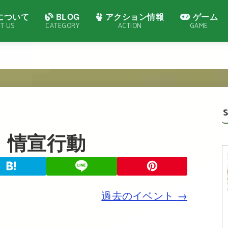
について
BLOG
アクション情報
ゲーム
T US
CATEGORY
ACTION
GAME
:
情宣行動
過去のイベント
→