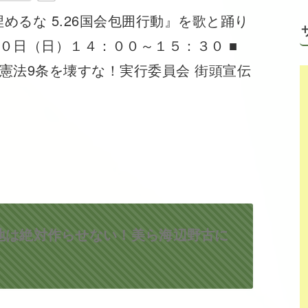
めるな 5.26国会包囲行動』を歌と踊り
２０日（日）１４：００～１５：３０ ■
：憲法9条を壊すな！実行委員会 街頭宣伝
地は絶対作らせない！美ら海辺野古に