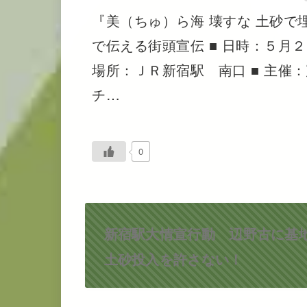
『美（ちゅ）ら海 壊すな 土砂で埋
で伝える街頭宣伝 ■ 日時：５月
場所：ＪＲ新宿駅 南口 ■ 主催
チ…
0
新宿駅大情宣行動 辺野古に基
土砂投入を許さない！