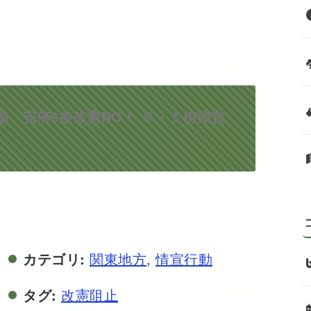
動 安倍9条改憲NO！ ９・１街頭宣
カテゴリ:
関東地方
,
情宣行動
タグ:
改憲阻止