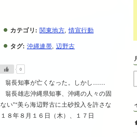
カテゴリ:
関東地方
,
情宣行動
タグ:
沖縄連帯
,
辺野古
0
翁長知事が亡くなった。しかし……
翁長雄志沖縄県知事、沖縄の人々の固
ない”“美ら海辺野古に土砂投入を許さな
０１８年８月１６日（木）、１７日