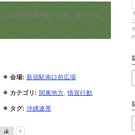
 5.26国会包囲行動』を歌と踊りで伝
会場:
新宿駅南口前広場
カテゴリ:
関東地方
,
情宣行動
タグ:
沖縄連帯
0