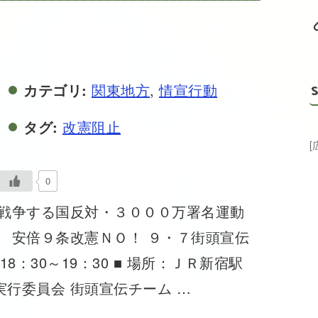
カテゴリ:
関東地方
,
情宣行動
S
タグ:
改憲阻止
0
戦争する国反対・３０００万署名運動
安倍９条改憲ＮＯ！ ９・７街頭宣伝
18：30～19：30 ■ 場所：ＪＲ新宿駅
実行委員会 街頭宣伝チーム …