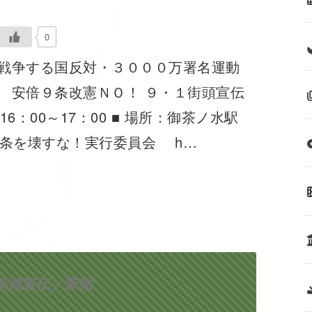
0
戦争する国反対・３０００万署名運動
安倍９条改憲ＮＯ！ ９・１街頭宣伝
16：00～17：00 ■ 場所：御茶ノ水駅
９条を壊すな！実行委員会 h…
名街頭宣伝／新宿