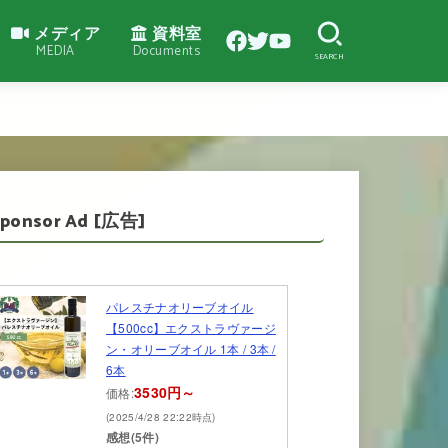
メディア
資料室
MEDIA
Documents
SEARCH
Sponsor Ad [広告]
パレスチナオリーブオイル
【500cc】エクストラヴァージ
ン・オリーブオイル 1本 / 3本 /
6本
3530円～
価格:
(2025/4/28 22:22時点)
感想(5件)