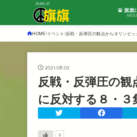
BUND.JP
旗旗
ABOU
HOME
イベント
反戦・反弾圧の観点からオリンピッ
2021.08.02
反戦・反弾圧の観
に反対する８・３
0