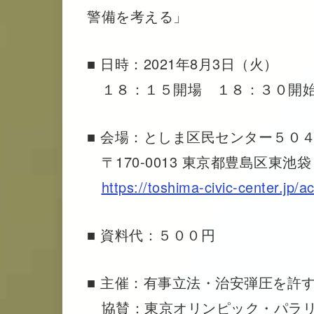
警備を考える」
■ 日時：2021年8月3日（火）
１８：１５開場 １８：３０開
■ 会場：としま区民センター５０
〒170-0013 東京都豊島区東池
https://toshima-civic-center.jp/a
■ 資料代：５００円
■ 主催：有事立法・治安弾圧を許
協賛：東京オリンピック・パラリ