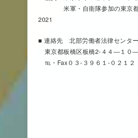
米軍・自衛隊参加の東京都総
2021
■ 連絡先 北部労働者法律センタ
東京都板橋区板橋2-４４―１０
℡・Fax０３-３９６１-０２１２