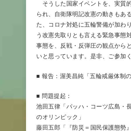
そうした国家イベントを、実質的
られ、自衛隊明記改憲の動きもあ
た、コロナ対処に五輪警備が加わ
う改憲先取りとも言える緊急事態
事態を、反戦・反弾圧の観点から
いと思っています。是非、ご参加
■ 報告：渥美昌純「五輪戒厳体制
■ 問題提起：
池田五律「バッハ・コーツ広島・
のオリンピック」
藤田五郎「『防災＝国民保護態勢