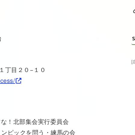
始
S
４
袋１丁目２０−１０
ccess/
すな！北部集会実行委員会
ンピックを問う・練馬の会