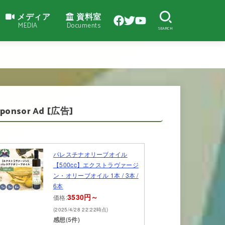
メディア
資料室
MEDIA
Documents
SEARCH
Sponsor Ad [広告]
パレスチナオリーブオイル
【500cc】エクストラヴァージ
ン・オリーブオイル 1本 / 3本 /
6本
3530円～
価格:
(2025/4/28 22:22時点)
感想(5件)