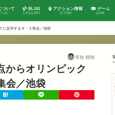
について
BLOG
アクション情報
ゲーム
T US
CATEGORY
ACTION
GAME
クに反対する８・３集会／池袋
草加 耕助
点からオリンピック
集会／池袋