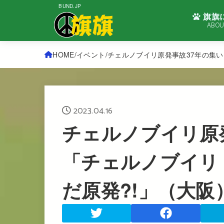
BUND.JP
旗旗
ABOU
HOME
イベント
チェルノブイリ原発事故37年の集
2023.04.16
チェルノブイリ原
「チェルノブイリ
だ原発?!」（大阪