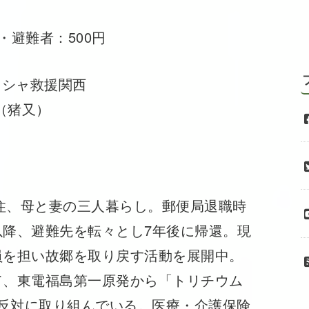
・避難者：500円
クシャ救援関西
4（猪又）
住、母と妻の三人暮らし。郵便局退職時
降、避難先を転々とし7年後に帰還。現
員を担い故郷を取り戻す活動を展開中。
て、東電福島第一原発から「トリチウム
出反対に取り組んでいる。医療・介護保険