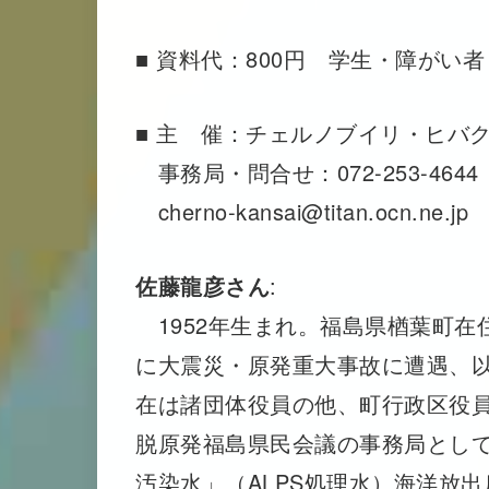
■ 資料代：800円 学生・障がい者
■ 主 催：チェルノブイリ・ヒバ
事務局・問合せ：072-253-464
cherno-kansai@titan.ocn.ne.jp
佐藤龍彦さん
:
1952年生まれ。福島県楢葉町在
に大震災・原発重大事故に遭遇、以
在は諸団体役員の他、町行政区役
脱原発福島県民会議の事務局とし
汚染水」（ALPS処理水）海洋放