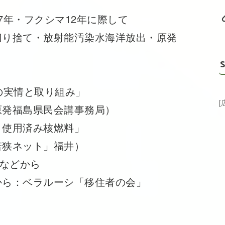
7年・フクシマ12年に際して
り捨て・放射能汚染水海洋放出・原発
S
の実情と取り組み」
島県民会講事務局）
！使用済み核燃料」
ット」福井）
“などから
から：ベラルーシ「移住者の会」