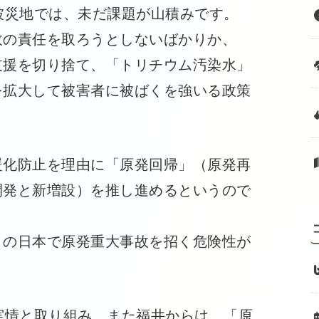
被災地では、未だ課題が山積みです。
の責任を取ろうとしないばかりか、
支援を切り捨て、「トリチウム汚染水」
を拡大して被害者に被ばくを強いる政策
化防止を理由に「原発回帰」（原発再
開発と新増設）を推し進めるというので
の日本で原発重大事故を招く危険性が
実情と取り組み、また福井からは、「原