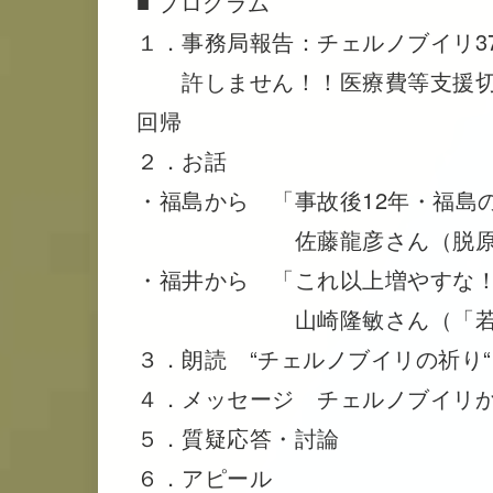
■ プログラム
１．事務局報告：チェルノブイリ3
許しません！！医療費等支援切
回帰
２．お話
・福島から 「事故後12年・福島
佐藤龍彦さん（脱原発福
・福井から 「これ以上増やすな
山崎隆敏さん（「若狭ネ
３．朗読 “チェルノブイリの祈り
４．メッセージ チェルノブイリ
５．質疑応答・討論
６．アピール