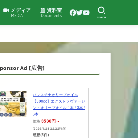
メディア
資料室
MEDIA
Documents
SEARCH
Sponsor Ad [広告]
パレスチナオリーブオイル
【500cc】エクストラヴァージ
ン・オリーブオイル 1本 / 3本 /
6本
3530円～
価格:
(2025/4/28 22:22時点)
感想(5件)