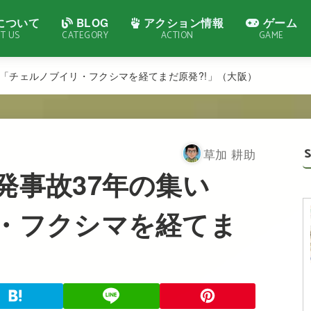
について
BLOG
アクション情報
ゲーム
T US
CATEGORY
ACTION
GAME
い「チェルノブイリ・フクシマを経てまだ原発?!」（大阪）
草加 耕助
発事故37年の集い
・フクシマを経てま
）