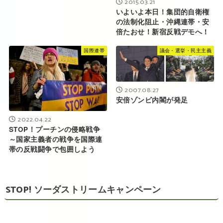
2015.03.21
いよいよ本日！集団的自衛権
の法制化阻止・沖縄連帯・安
倍たおせ！新宿反戦デモへ！
国際連帯
議会・選挙・民主主義
2007.08.27
安倍ゾンビ内閣が発足
2022.04.22
STOP！プーチンの侵略戦争
～国家主義者の戦争を国際連
帯の反戦闘争で包囲しよう
STOP! ソーダストリームキャンペーン