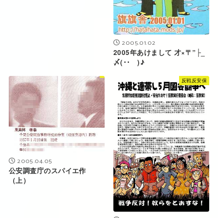
2005.01.02
2005年あけまして 才×〒”├_
〆(･･ )♪
反戦反安保
2005.04.05
公安調査庁のスパイエ作
（上）