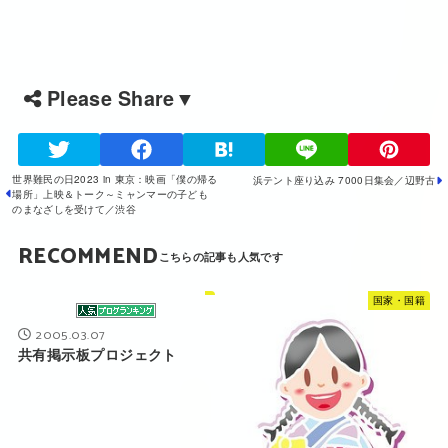
Please Share▼
世界難民の日2023 in 東京：映画「僕の帰る
浜テント座り込み 7000日集会／辺野古
場所」上映＆トーク～ミャンマーの子ども
のまなざしを受けて／渋谷
RECOMMEND
国家・国籍
2005.03.07
共有掲示板プロジェクト