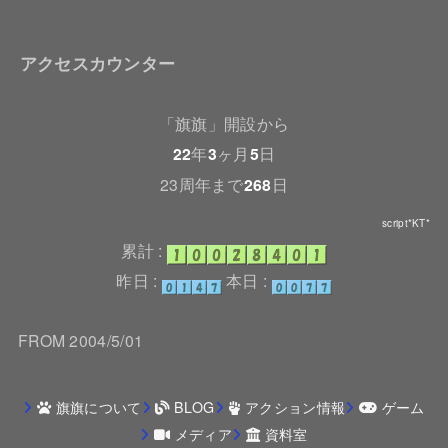
アクセスカウンター
「旗旗」開設から
22
年
3
ヶ月
5
日
23周年まで
268
日
script*KT*
累計 :
昨日 :
本日 :
FROM 2004/5/01
旗旗について
BLOG
アクション情報
ゲーム
メディア
資料室