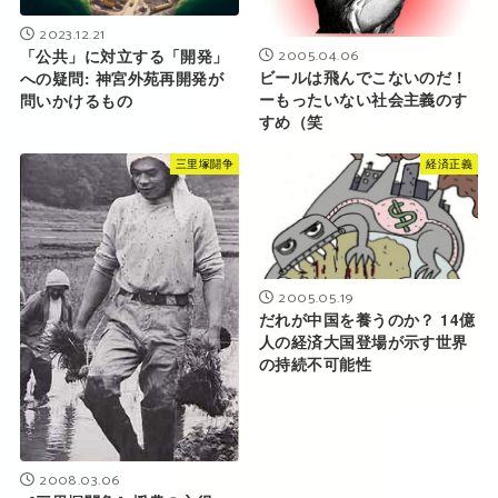
2023.12.21
2005.04.06
「公共」に対立する「開発」
ビールは飛んでこないのだ！
への疑問: 神宮外苑再開発が
ーもったいない社会主義のす
問いかけるもの
すめ（笑
三里塚闘争
経済正義
2005.05.19
だれが中国を養うのか？ 14億
人の経済大国登場が示す世界
の持続不可能性
2008.03.06