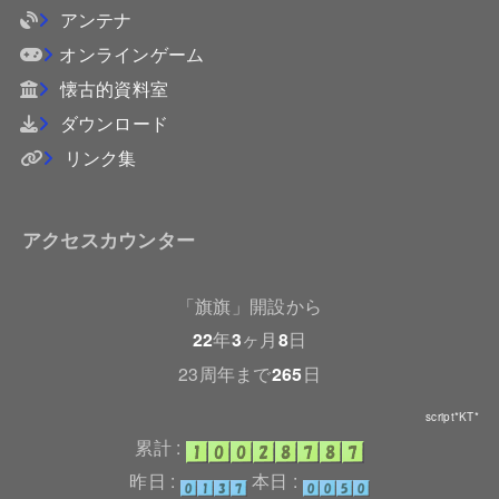
アンテナ
オンラインゲーム
懐古的資料室
ダウンロード
リンク集
アクセスカウンター
「旗旗」開設から
22
年
3
ヶ月
8
日
23周年まで
265
日
script*KT*
累計 :
昨日 :
本日 :