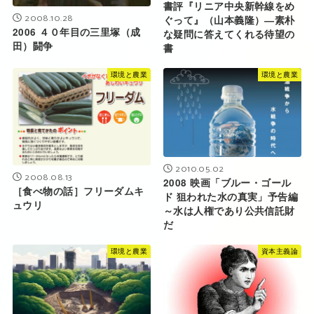
書評『リニア中央新幹線をめ
2008.10.28
ぐって』（山本義隆）―素朴
2006 ４０年目の三里塚（成
な疑問に答えてくれる待望の
田）闘争
書
環境と農業
環境と農業
2010.05.02
2008.08.13
2008 映画「ブルー・ゴール
［食べ物の話］フリーダムキ
ド 狙われた水の真実」予告編
ュウリ
～水は人権であり公共信託財
だ
環境と農業
資本主義論