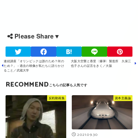
Please Share▼
連続講座「オリンピックは誰のため？何の
大阪大空襲と香里〈爆弾〉製造所 久保三
ため？」－過去の映像が私たちに語りかけ
也子さんの証言をきく／大阪
ること／武蔵大学
RECOMMEND
反戦動画集
資本主義論
2021.09.30