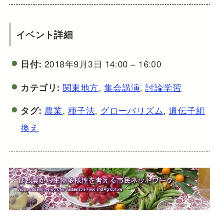
イベント詳細
2018年9月3日 14:00
–
16:00
日付:
関東地方
,
集会講演
,
討論学習
カテゴリ:
農業
,
種子法
,
グローバリズム
,
遺伝子組
タグ:
換え