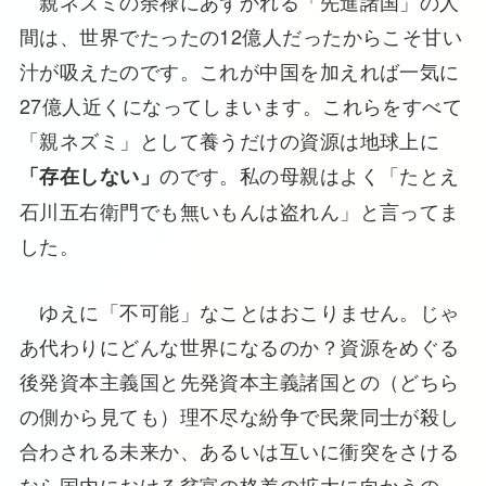
親ネズミの余禄にあずかれる「先進諸国」の人
間は、世界でたったの12億人だったからこそ甘い
汁が吸えたのです。これが中国を加えれば一気に
27億人近くになってしまいます。これらをすべて
「親ネズミ」として養うだけの資源は地球上に
のです。私の母親はよく「たとえ
「存在しない」
石川五右衛門でも無いもんは盗れん」と言ってま
した。
ゆえに「不可能」なことはおこりません。じゃ
あ代わりにどんな世界になるのか？資源をめぐる
後発資本主義国と先発資本主義諸国との（どちら
の側から見ても）理不尽な紛争で民衆同士が殺し
合わされる未来か、あるいは互いに衝突をさける
なら国内における貧富の格差の拡大に向かうの