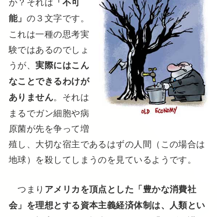
か？それは
「不可
の３文字です。
能」
これは一種の思考実
験ではあるのでしょ
うが、
実際にはこん
なことできるわけが
。それは
ありません
まるでガン細胞や病
原菌が先を争って増
殖し、大切な宿主であるはずの人間（この場合は
地球）を殺してしまうのを見ているようです。
つまり
アメリカを頂点とした「豊かな消費社
会」を理想とする資本主義経済体制は、人類とい