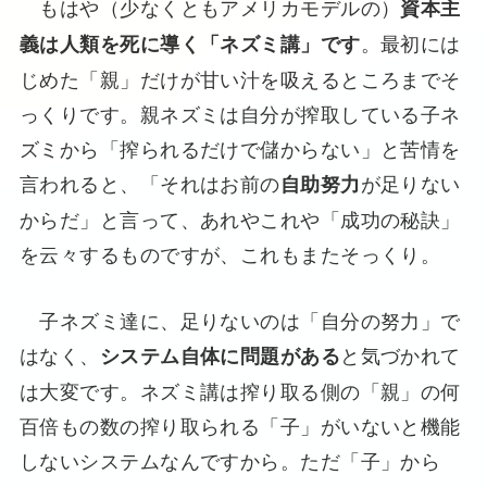
もはや（少なくともアメリカモデルの）
資本主
。最初には
義は人類を死に導く「ネズミ講」です
じめた「親」だけが甘い汁を吸えるところまでそ
っくりです。親ネズミは自分が搾取している子ネ
ズミから「搾られるだけで儲からない」と苦情を
言われると、「それはお前の
が足りない
自助努力
からだ」と言って、あれやこれや「成功の秘訣」
を云々するものですが、これもまたそっくり。
子ネズミ達に、足りないのは「自分の努力」で
はなく、
と気づかれて
システム自体に問題がある
は大変です。ネズミ講は搾り取る側の「親」の何
百倍もの数の搾り取られる「子」がいないと機能
しないシステムなんですから。ただ「子」から