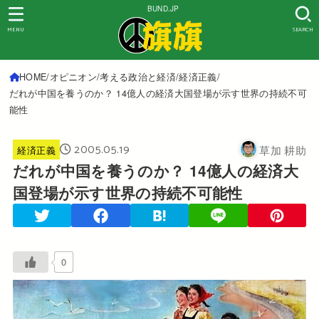
BUND.JP
MENU
SEARCH
HOME
オピニオン
考える政治と経済
経済正義
だれが中国を養うのか？ 14億人の経済大国登場が示す世界の持続不可
能性
2005.05.19
草加 耕助
経済正義
だれが中国を養うのか？ 14億人の経済大
国登場が示す世界の持続不可能性
0