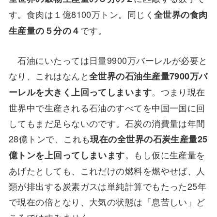
す。食肉は１億8100万トン。同じく
全世界の食肉
です。
生産量の５分の４
石油にいたっては日量9900万バーレルが必要と
なり、これはなんと
全世界の石油生産量7900万バ
。つまり現在
ーレルを大きく上回ってしまいます
世界中で生産される石油のすべてを中国一国に回
してもまだ足らないのです。石炭の消費量は年間
28億トンで、これも
現在の全世界の石炭生産量25
。もし仮に生産量を
億トンを上回ってしまいます
あげたとしても、これだけの燃料を燃やせば、人
類が排出する炭素ガスは単純計算でもたった25年
で現在の倍となり、大気の状態は「息苦しい」ど