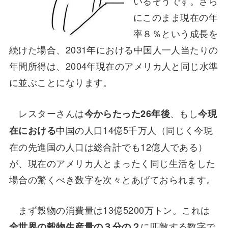
いるそうです。さら
にこのまま現在の年
率８％という成長を
続けた場合、2031年における中国人一人当たりの
年間所得は、2004年現在のアメリカ人と同じ水準
に並ぶことになります。
レスターさんは
、もし
今からたった26年後
今現
中国の人口14億5千万人（同じく今現
在における
在の先進国の人口は総合計でも12億人である）
が、現在のアメリカ人とまったく同じ生活をした
場合の驚くべき数字を次々とあげておられます。
まず穀物の消費量は13億5200万トン。これは
に匹敵する数字で
全世界の穀物生産量の３分の２