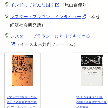
インドってどんな国？
（尾山台便り）
レスター・ブラウン：インタビュー
（幸せ
経済社会研究所）
レスター・ブラウン「ひとりでもできる」
（イーズ未来共創フォーラム）
だれが中国を養うのか:
地球に残された時間
迫りくる食糧危機の時
80億人を希望に導く最
代 (ワールドウォッチ
終処方箋