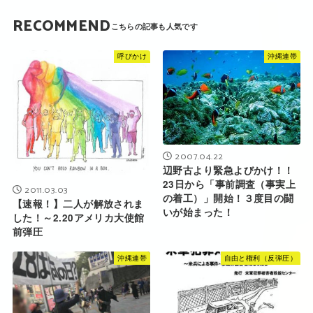
RECOMMEND
呼びかけ
沖縄連帯
2007.04.22
辺野古より緊急よびかけ！！
23日から「事前調査（事実上
2011.03.03
の着工）」開始！３度目の闘
【速報！】二人が解放されま
いが始まった！
した！～2.20アメリカ大使館
前弾圧
沖縄連帯
自由と権利（反弾圧）