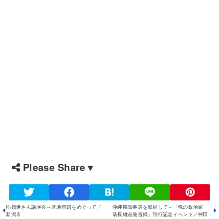
Please Share▼
稲嶺進さん講演会～基地問題をめぐって／
沖縄県知事選を取材して－「魂の政治家
新潟市
翁長雄志発言録」刊行記念イベント／神田