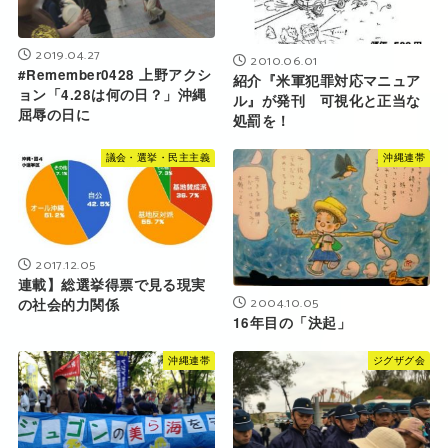
2019.04.27
2010.06.01
#Remember0428 上野アクシ
紹介『米軍犯罪対応マニュア
ョン「4.28は何の日？」沖縄
ル』が発刊 可視化と正当な
屈辱の日に
処罰を！
議会・選挙・民主主義
沖縄連帯
2017.12.05
連載】総選挙得票で見る現実
2004.10.05
の社会的力関係
16年目の「決起」
沖縄連帯
ジグザグ会