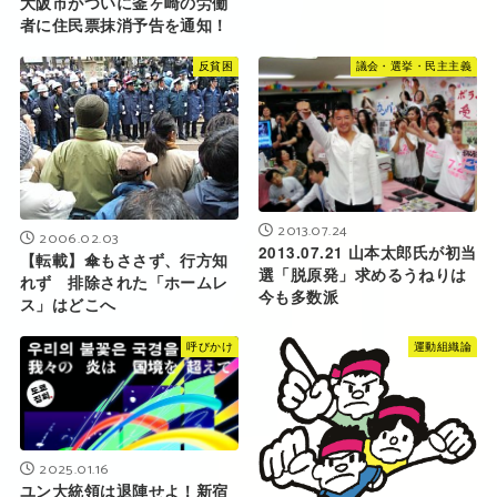
大阪市がついに釜ヶ崎の労働
者に住民票抹消予告を通知！
反貧困
議会・選挙・民主主義
2013.07.24
2006.02.03
2013.07.21 山本太郎氏が初当
【転載】傘もささず、行方知
選「脱原発」求めるうねりは
れず 排除された「ホームレ
今も多数派
ス」はどこへ
呼びかけ
運動組織論
2025.01.16
ユン大統領は退陣せよ！新宿