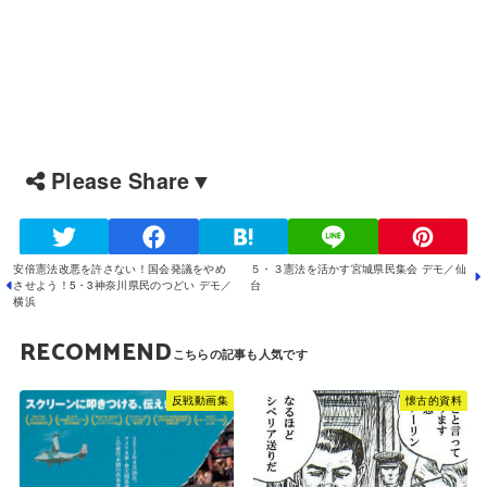
Please Share▼
安倍憲法改悪を許さない！国会発議をやめ
５・３憲法を活かす宮城県民集会 デモ／仙
させよう！5・3神奈川県民のつどい デモ／
台
横浜
RECOMMEND
反戦動画集
懐古的資料