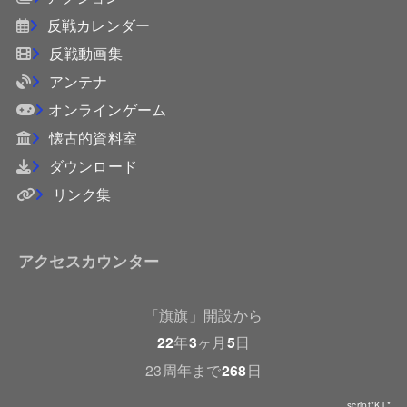
反戦カレンダー
反戦動画集
アンテナ
オンラインゲーム
懐古的資料室
ダウンロード
リンク集
アクセスカウンター
「旗旗」開設から
22
年
3
ヶ月
5
日
23周年まで
268
日
script*KT*