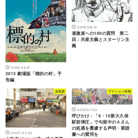
2018.08.12
過激派への100の質問 第二
回：共産主義とスターリン主
義
2016.03.31
2013 劇場版「標的の村」予
告編
反貧困
アクション情報
2013.07.02
呼びかけ : 「6・16新大久保
駅前弾圧」で勾留中のＡさん
の処遇を憂慮する声明・要請
2007.02.23
書への賛同を