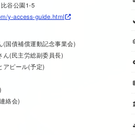
比谷公園1-5
com/y-access-guide.html
(国債補償運動記念事業会)
主労総副委員長)
アピール(予定)
)
連絡会)