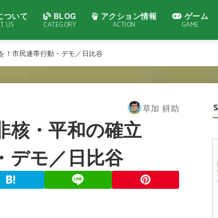
について
BLOG
アクション情報
ゲーム
T US
CATEGORY
ACTION
GAME
を！市民連帯行動・デモ／日比谷
草加 耕助
非核・平和の確立
・デモ／日比谷