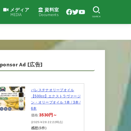
メディア
資料室
MEDIA
Documents
SEARCH
Sponsor Ad [広告]
パレスチナオリーブオイル
【500cc】エクストラヴァージ
ン・オリーブオイル 1本 / 3本 /
6本
3530円～
価格:
(2025/4/28 22:22時点)
感想(5件)