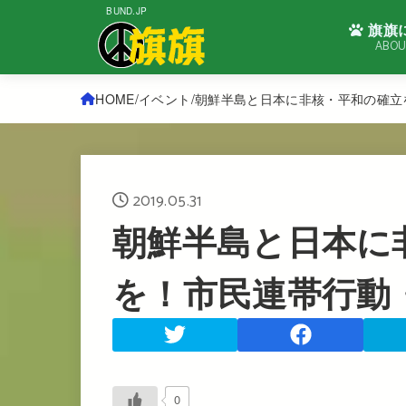
BUND.JP
旗旗
ABOU
HOME
イベント
朝鮮半島と日本に非核・平和の確立
2019.05.31
朝鮮半島と日本に
を！市民連帯行動
0