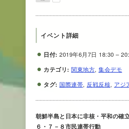
イベント詳細
日付:
2019年6月7日 18:30
–
20
カテゴリ:
関東地方
,
集会デモ
タグ:
国際連帯
,
反戦反核
,
アジ
朝鮮半島と日本に非核・平和の確
６・７－８市民連帯行動