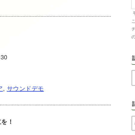
:30
ア
,
サウンドデモ
立を！