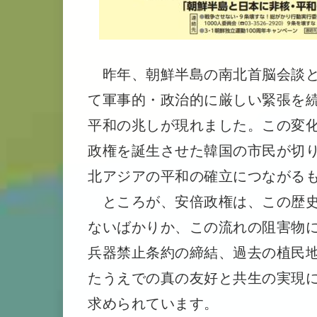
昨年、朝鮮半島の南北首脳会談と
て軍事的・政治的に厳しい緊張を
平和の兆しが現れました。この変
政権を誕生させた韓国の市民が切
北アジアの平和の確立につながる
ところが、安倍政権は、この歴史
ないばかりか、この流れの阻害物
兵器禁止条約の締結、過去の植民
たうえでの真の友好と共生の実現
求められています。