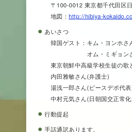
〒100-0012 東京都千代田区日
地図：
http://hibiya-kokaido.
あいさつ
韓国ゲスト：キム・ヨンホさん
オム・ミギョンさん(民
東京朝鮮中高級学校生徒の歌と
内田雅敏さん(弁護士)
湯浅一郎さん(ピースデポ代表
中村元気さん(日朝国交正常化
行動提起
手話通訳あります。