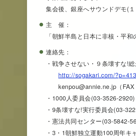
集会後、銀座へサウンドデモ(１
主 催：
「朝鮮半島と日本に非核・平和
連絡先：
・戦争させない・９条壊すな!
http://sogakari.com/?p=41
kenpou@annie.ne.jp（FAX：
・1000人委員会(03-3526-2920)
・9条壊すな!実行委員会(03-3221
・憲法共同センター(03-5842-56
・3・1朝鮮独立運動100周年キ