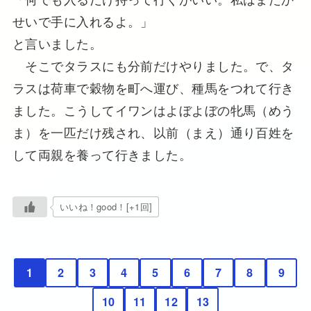
せいで手に入れるよ。」
と言いました。
そこでタラスにも分前だけやりました。で、タ
ラスは荷車で穀物を町へ運び、種馬をつれて行き
ました。こうしてイワンはよぼよぼの牝馬（めう
ま）を一匹だけ残され、以前（まえ）通り百姓を
して両親を養って行きました。
いいね！good！[+1回]
1
2
3
4
5
6
7
8
9
10
11
12
13