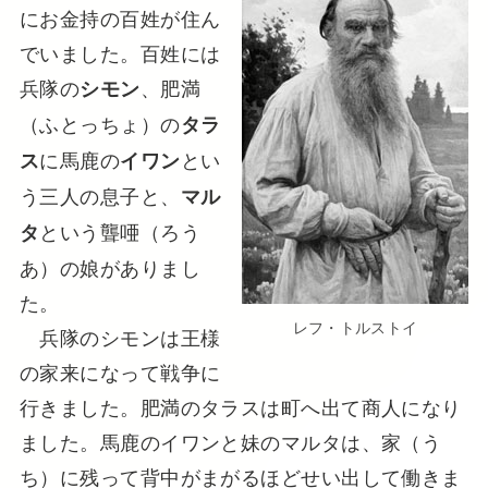
にお金持の百姓が住ん
でいました。百姓には
兵隊の
、肥満
シモン
（ふとっちょ）の
タラ
に馬鹿の
とい
ス
イワン
う三人の息子と、
マル
という聾唖（ろう
タ
あ）の娘がありまし
た。
レフ・トルストイ
兵隊のシモンは王様
の家来になって戦争に
行きました。肥満のタラスは町へ出て商人になり
ました。馬鹿のイワンと妹のマルタは、家（う
ち）に残って背中がまがるほどせい出して働きま