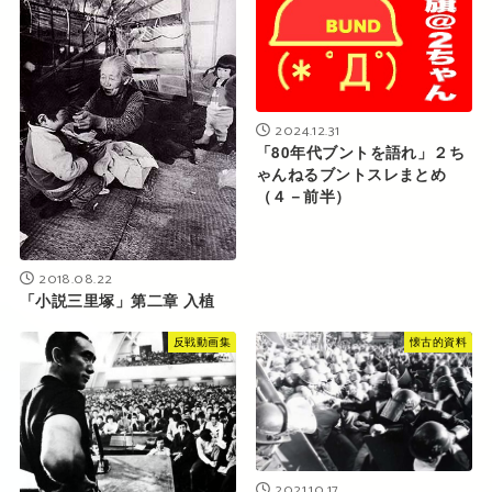
2024.12.31
「80年代ブントを語れ」２ち
ゃんねるブントスレまとめ
（４－前半）
2018.08.22
「小説三里塚」第二章 入植
反戦動画集
懐古的資料
2021.10.17