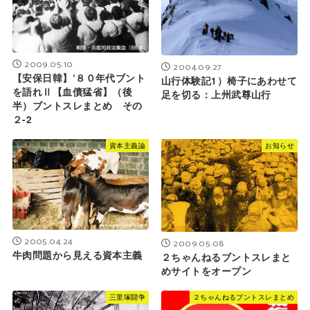
2009.05.10
2004.09.27
【安保日韓】’８０年代ブント
山行体験記1）椅子にあわせて
を語れⅡ【血債猛省】（後
足を切る：上州武尊山行
半）ブントスレまとめ その
２-2
資本主義論
お知らせ
2005.04.24
2009.05.08
牛肉問題から見える資本主義
２ちゃんねるブントスレまと
めサイトをオープン
三里塚闘争
２ちゃんねるブントスレまとめ