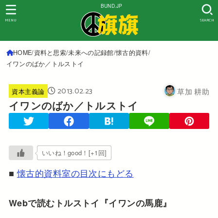
BUND.JP
MENU
SEARCH
HOME
資料と思索
未来への記録館
懐古的資料
イワンのばか／トルストイ
2013.02.23
草加 耕助
資本主義論
イワンのばか／トルストイ
いいね！good！[+1回]
■
懐古的資料室の目次にもどる
Webで読むトルストイ『イワンの馬鹿』