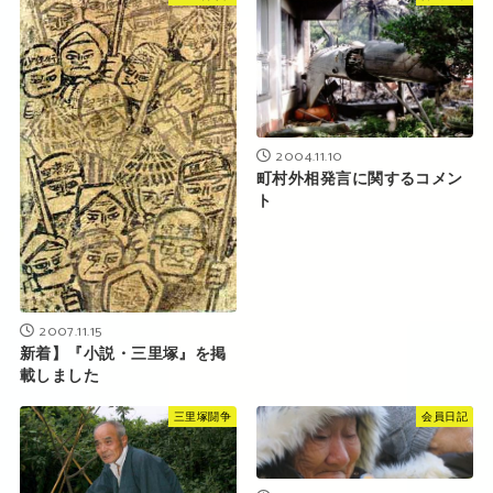
2004.11.10
町村外相発言に関するコメン
ト
2007.11.15
新着】『小説・三里塚』を掲
載しました
三里塚闘争
会員日記