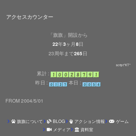
アクセスカウンター
「旗旗」開設から
22
年
3
ヶ月
8
日
23周年まで
265
日
script*KT*
累計 :
昨日 :
本日 :
FROM 2004/5/01
旗旗について
BLOG
アクション情報
ゲーム
メディア
資料室