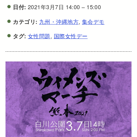
2021年3月7日 14:00
–
15:00
日付:
九州・沖縄地方
,
集会デモ
カテゴリ:
女性問題
,
国際女性デー
タグ: