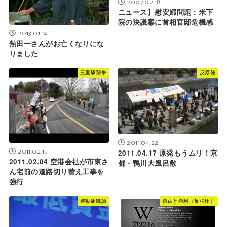
2007.02.18
ニュース】慰安婦問題：米下
院の決議案に首相官邸危機感
2013.01.14
熱田一さんがお亡くなりにな
りました
三里塚闘争
反原発
2011.04.22
2011.02.15
2011.04.17 原発もうムリ！京
2011.02.04 空港会社が市東さ
都・鴨川大風呂敷
ん宅前の道路切り替え工事を
強行
運動組織論
自由と権利（反弾圧）