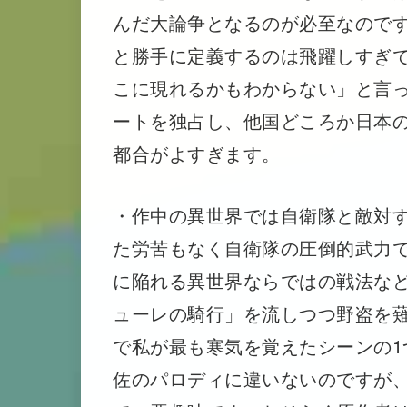
んだ大論争となるのが必至なので
と勝手に定義するのは飛躍しすぎ
こに現れるかもわからない」と言
ートを独占し、他国どころか日本
都合がよすぎます。
・作中の異世界では自衛隊と敵対
た労苦もなく自衛隊の圧倒的武力
に陥れる異世界ならではの戦法な
ューレの騎行」を流しつつ野盗を
で私が最も寒気を覚えたシーンの1
佐のパロディに違いないのですが