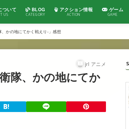
について
BLOG
アクション情報
ゲーム
T US
CATEGORY
ACTION
GAME
衛隊、かの地にてかく戦えり-」感想
jrl アニメ
-自衛隊、かの地にてか