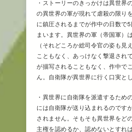
・ストーリーのきっかけは異世界
の異世界の軍が現れて虐殺の限り
に鎮圧されるまでが作中の日数で5
まいます。異世界の軍（帝国軍）
（それどころか総司令官の姿も見
こともなく、あっけなく撃退され
が描写されることもなく、作中で
ん。自衛隊が異世界に行く口実と
・異世界に自衛隊を派遣するため
には自衛隊が送り込まれるのです
されません。そもそも異世界をど
主権を認めるか、認めないとすれ