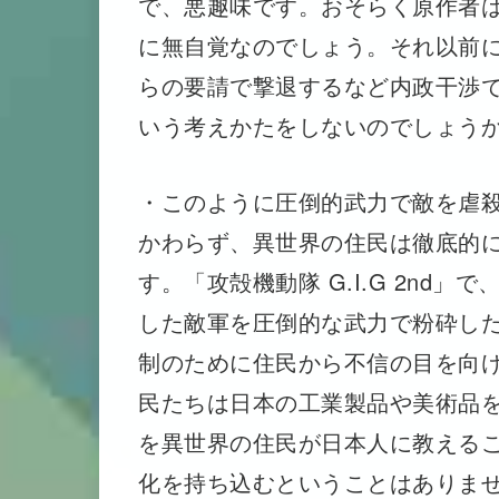
で、悪趣味です。おそらく原作者
に無自覚なのでしょう。それ以前
らの要請で撃退するなど内政干渉
いう考えかたをしないのでしょう
・このように圧倒的武力で敵を虐
かわらず、異世界の住民は徹底的
す。「攻殻機動隊 G.I.G 2nd
した敵軍を圧倒的な武力で粉砕した
制のために住民から不信の目を向
民たちは日本の工業製品や美術品
を異世界の住民が日本人に教える
化を持ち込むということはありま