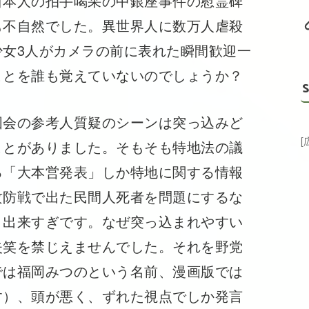
日本人の拍手喝采の中銀座事件の慰霊碑
も不自然でした。異世界人に数万人虐殺
女3人がカメラの前に表れた瞬間歓迎一
ことを誰も覚えていないのでしょうか？
S
国会の参考人質疑のシーンは突っ込みど
ことがありました。そもそも特地法の議
る「大本営発表」しか特地に関する情報
攻防戦で出た民間人死者を問題にするな
く出来すぎです。なぜ突っ込まれやすい
失笑を禁じえませんでした。それを野党
では福岡みつのという名前、漫画版では
す）、頭が悪く、ずれた視点でしか発言