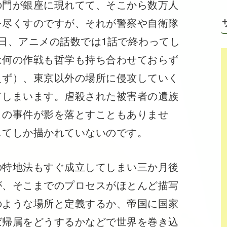
の門が銀座に現れてて、そこから数万人
を尽くすのですが、それが警察や自衛隊
日、アニメの話数では1話で終わってし
は何の作戦も哲学も持ち合わせておらず
えず）、東京以外の場所に侵攻していく
てしまいます。虐殺された被害者の遺族
この事件が影を落とすこともありませ
してしか描かれていないのです。
の特地法もすぐ成立してしまい三か月後
が、そこまでのプロセスがほとんど描写
のような場所と定義するか、帝国に国家
ば帰属をどうするかなどで世界を巻き込