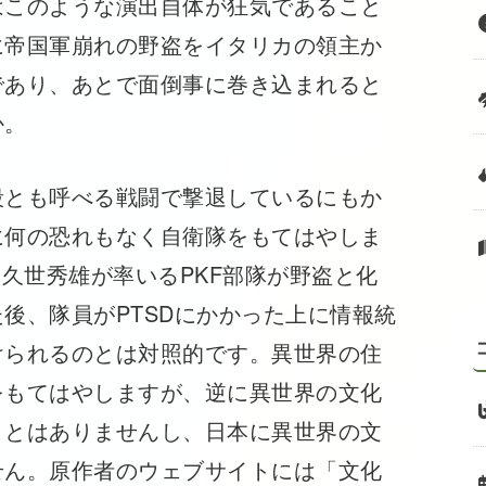
はこのような演出自体が狂気であること
に帝国軍崩れの野盗をイタリカの領主か
であり、あとで面倒事に巻き込まれると
か。
殺とも呼べる戦闘で撃退しているにもか
に何の恐れもなく自衛隊をもてはやしま
」で、久世秀雄が率いるPKF部隊が野盗と化
後、隊員がPTSDにかかった上に情報統
けられるのとは対照的です。異世界の住
をもてはやしますが、逆に異世界の文化
ことはありませんし、日本に異世界の文
せん。原作者のウェブサイトには「文化