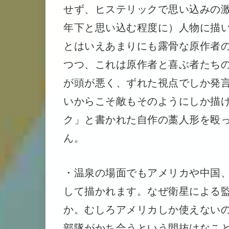
せず、ヒステリックで思い込みの
年下と思い込む程度に）人物に描
とはいえあまりにも露骨な原作者
つつ、これは原作者と喜ぶ者たち
が頭が悪く、ずれた視点でしか発
いからこそ敵もそのようにしか描
ク」と書かれた自作の藁人形を殴
ん。
・温泉の場面でもアメリカや中国
して描かれます。なぜ衛星による
か。むしろアメリカしか使えない
部隊がかち合うという間抜けなこと