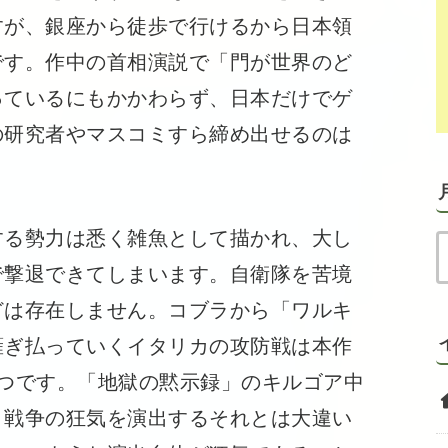
すが、銀座から徒歩で行けるから日本領
です。作中の首相演説で「門が世界のど
っているにもかかわらず、日本だけでゲ
の研究者やマスコミすら締め出せるのは
する勢力は悉く雑魚として描かれ、大し
で撃退できてしまいます。自衛隊を苦境
どは存在しません。コブラから「ワルキ
薙ぎ払っていくイタリカの攻防戦は本作
つです。「地獄の黙示録」のキルゴア中
、戦争の狂気を演出するそれとは大違い