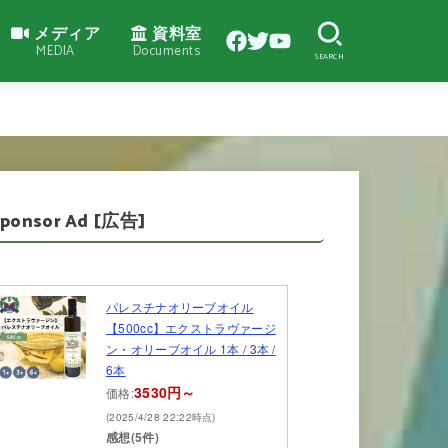
メディア
資料室
MEDIA
Documents
SEARCH
Sponsor Ad [広告]
パレスチナオリーブオイル
【500cc】エクストラヴァージ
ン・オリーブオイル 1本 / 3本 /
6本
3530円～
価格:
(2025/4/28 22:22時点)
感想(5件)