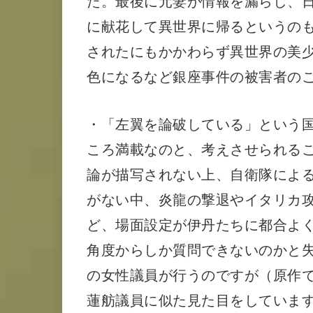
た。最後に元妻が情報を漏らし、
に献花して異世界に帰るというの
されたにもかかわらず異世界の美少
色になるなど銀座事件の被害者の
・「左翼を論破している」という
ころ満載なのと、考えさせられる
論が描写されない上、自衛隊によ
がない中、炎龍の撃退やイタリカ
ど、場面設定が伊丹たちに都合よ
角度からしか質問できないのかと
の女性議員が行うのですが（原作
蓮舫議員に似た見た目をしていま