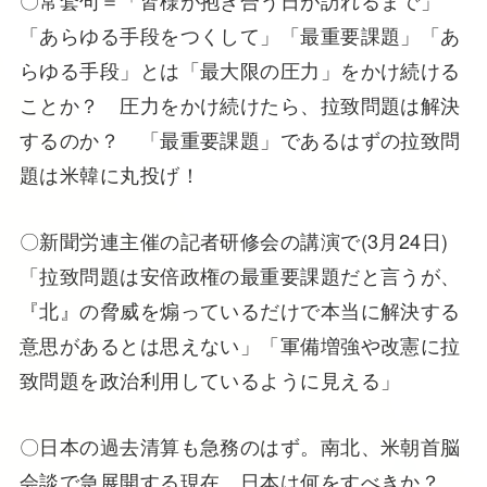
〇常套句＝「皆様が抱き合う日が訪れるまで」
「あらゆる手段をつくして」「最重要課題」「あ
らゆる手段」とは「最大限の圧力」をかけ続ける
ことか？ 圧力をかけ続けたら、拉致問題は解決
するのか？ 「最重要課題」であるはずの拉致問
題は米韓に丸投げ！
〇新聞労連主催の記者研修会の講演で(3月24日)
「拉致問題は安倍政権の最重要課題だと言うが、
『北』の脅威を煽っているだけで本当に解決する
意思があるとは思えない」「軍備増強や改憲に拉
致問題を政治利用しているように見える」
〇日本の過去清算も急務のはず。南北、米朝首脳
会談で急展開する現在、日本は何をすべきか？