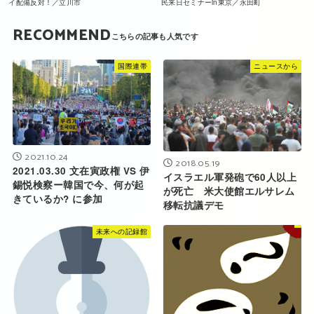
イ配備反対！／立川市
民来日セミナーin東京／永田町
RECOMMEND
国際連帯
ニュースから
2021.10.24
2018.05.19
2021.03.30 文在寅政権 VS 伊
イスラエル軍発砲で60人以上
錫悦検察ー韓国で今、何が起
が死亡 米大使館エルサレム
きているか? に参加
移転抗議デモ
未来への記録館