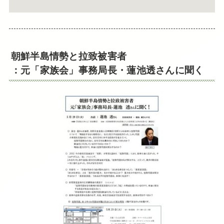
朝鮮半島情勢と拉致被害者
：元「家族会」事務局長・蓮池透さんに聞く