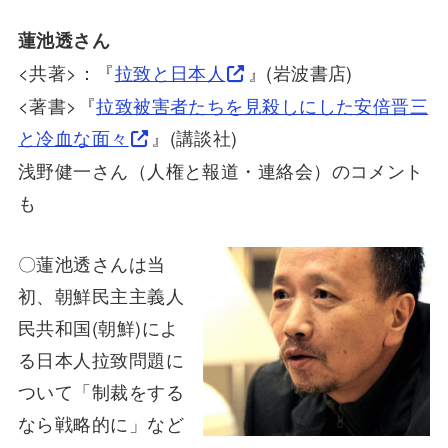
蓮池透さん
<共著>：『
拉致と日本人
』(岩波書店)
<著書>『
拉致被害者たちを見殺しにした安倍晋三
と冷血な面々
』(講談社)
浅野健一さん（人権と報道・連絡会）のコメント
も
〇蓮池透さんは当
初、朝鮮民主主義人
民共和国(朝鮮)によ
る日本人拉致問題に
ついて「制裁をする
なら戦略的に」など