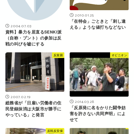
2010.01.25
「在特会」ごときと「刺し違
2004.07.03
える」ような値打ちなどない
資料】暴力を居直るSENKI派
（自称・ブント）の参加は反
戦の叫びを嘘にする
反貧困
オピニオン
2007.02.19
2014.03.28
総務省が「日雇い労働者の住
「反原発に名をかりた闘争妨
民登録抹消は大阪市が勝手に
害を許さない共同声明」によ
やっている」と発言
せて
反戦反安保