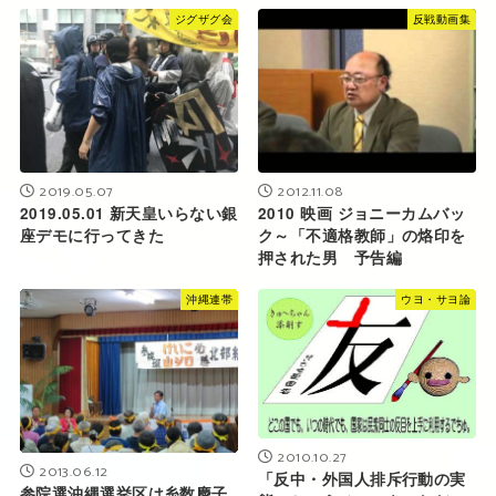
ジグザグ会
反戦動画集
2019.05.07
2012.11.08
2019.05.01 新天皇いらない銀
2010 映画 ジョニーカムバッ
座デモに行ってきた
ク～「不適格教師」の烙印を
押された男 予告編
沖縄連帯
ウヨ・サヨ論
2010.10.27
2013.06.12
「反中・外国人排斥行動の実
参院選沖縄選挙区は糸数慶子