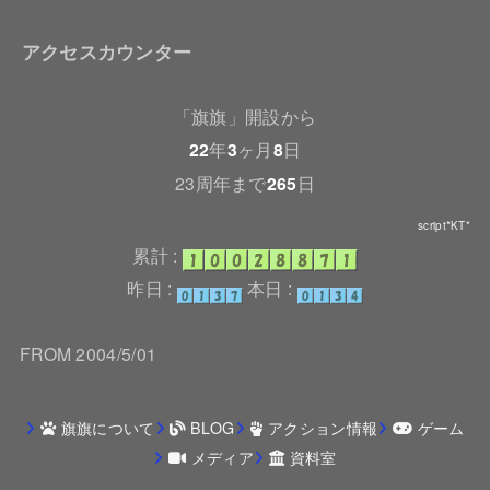
アクセスカウンター
「旗旗」開設から
22
年
3
ヶ月
8
日
23周年まで
265
日
script*KT*
累計 :
昨日 :
本日 :
FROM 2004/5/01
旗旗について
BLOG
アクション情報
ゲーム
メディア
資料室