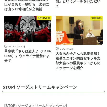
態」というメールをいただい
氏が自民と一騎打ち 比例に
て
は山シロ博治氏が立候補
反戦動画集
労働運動
2022.04.04
2021.11.23
革命歌『さらば恋人よ（Bella
大石あき子さんも凱旋参加！
Ciao）』ウクライナ情勢によ
連帯ユニオン関西ゼネラル支
せて
部大会への議員ネットからの
メッセージを紹介
STOP! ソーダストリームキャンペーン
[STOP! ソーダストリームキャンペーン]