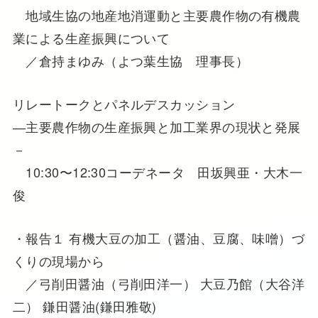
地域生協の地産地消運動と主要農作物の有機農
業による生産振興について
／倉持まゆみ（よつ葉生協 理事長）
リレートークとパネルデスカッション
―主要農作物の生産振興と加工業界の現状と発展
－
10:30〜12:30コーデネータ 田坂興亜・大木一
俊
・報告１ 有機大豆の加工（醤油、豆腐、味噌）づ
くりの現場から
／弓削田醤油（弓削田洋一） 大豆乃館（大谷洋
二） 鎌田醤油(鎌田雅敬)