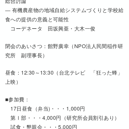
総合討論
― 有機農産物の地域自給システムづくりと学校給
食への提供の意義と可能性
コーデネータ 田坂興亜・大木一俊
閉会のあいさつ：館野廣幸（NPO法人民間稲作研
究所 副理事長）
昼食：12:30～13:30（台北テレビ 「狂った蜂」
上映）
■参加費：
17日昼食（弁当)・・・1,000円
第Ⅰ部・・・4,000円（研究所会員割引あり）
試食・懇親会・・・5,000円