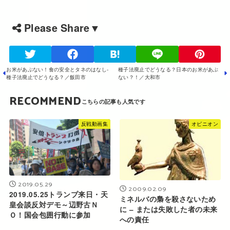
Please Share▼
お米があぶない！食の安全とタネのはなし-
種子法廃止でどうなる？日本のお米があぶ
種子法廃止でどうなる？／飯田市
ない？！／大和市
RECOMMEND
反戦動画集
オピニオン
2019.05.29
2009.02.09
2019.05.25トランプ来日・天
ミネルバの梟を殺さないため
皇会談反対デモ～辺野古Ｎ
に – または失敗した者の未来
Ｏ！国会包囲行動に参加
への責任