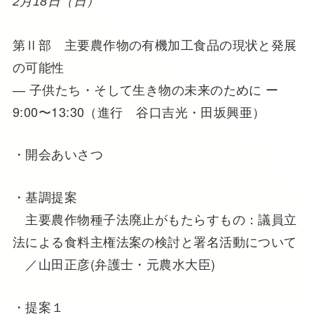
2月18日（日）
第Ⅱ部 主要農作物の有機加工食品の現状と発展
の可能性
― 子供たち・そして生き物の未来のために ー
9:00〜13:30（進行 谷口吉光・田坂興亜）
・開会あいさつ
・基調提案
主要農作物種子法廃止がもたらすもの：議員立
法による食料主権法案の検討と署名活動について
／山田正彦(弁護士・元農水大臣)
・提案１