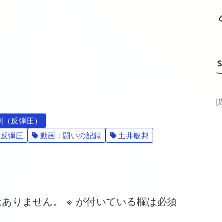
S
利（反弾圧）
：反弾圧
動画：闘いの記録
土井敏邦
はありません。
※
が付いている欄は必須