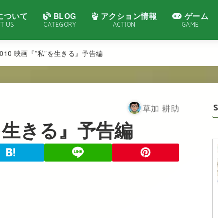
について
BLOG
アクション情報
ゲーム
T US
CATEGORY
ACTION
GAME
2010 映画『”私”を生きる』予告編
草加 耕助
”を生きる』予告編