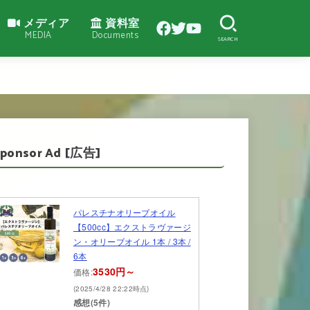
メディア
資料室
MEDIA
Documents
SEARCH
Sponsor Ad [広告]
パレスチナオリーブオイル
【500cc】エクストラヴァージ
ン・オリーブオイル 1本 / 3本 /
6本
3530円～
価格:
(2025/4/28 22:22時点)
感想(5件)