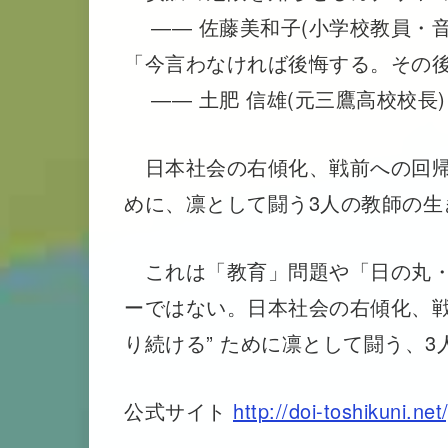
―― 佐藤美和子(小学校教員・音
「今言わなければ後悔する。その
―― 土肥 信雄(元三鷹高校校長)
日本社会の右傾化、戦前への回帰
めに、凛として闘う3人の教師の生
これは「教育」問題や「日の丸・
ーではない。日本社会の右傾化、戦
り続ける” ために凛として闘う、3
公式サイト
http://doi-toshikuni.net/j