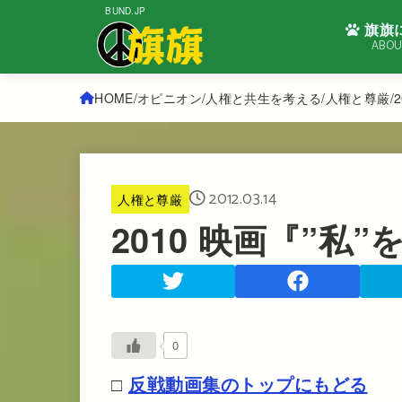
BUND.JP
旗旗
ABOU
HOME
オピニオン
人権と共生を考える
人権と尊厳
2012.03.14
人権と尊厳
2010 映画『”私
0
□
反戦動画集のトップにもどる