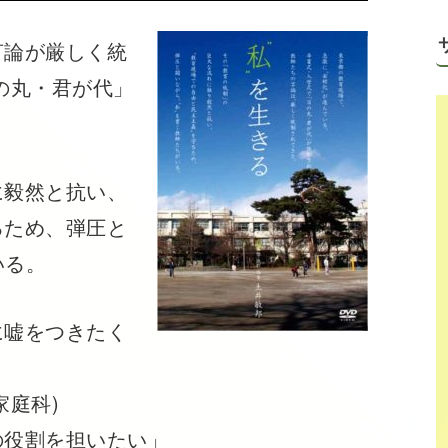
論が厳しく統
の丸・君が代」
毅然と抗い、
るため、弾圧と
いる。
に嘘をつきたく
家庭科)
の役割を担いたい」