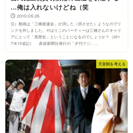
…俺は入れないけどね（笑
2010.06.26
注）動画は「三橋後援会」が消した（消させた）ようなのでリ
ンクを外しました。やはりこのパーティーは三橋さんのキャリ
アにとって「黒歴史」ということになるのでしょうか？（201
7/8/15追記） 産経新聞社発行の「夕刊フジ」...
天皇制を考える