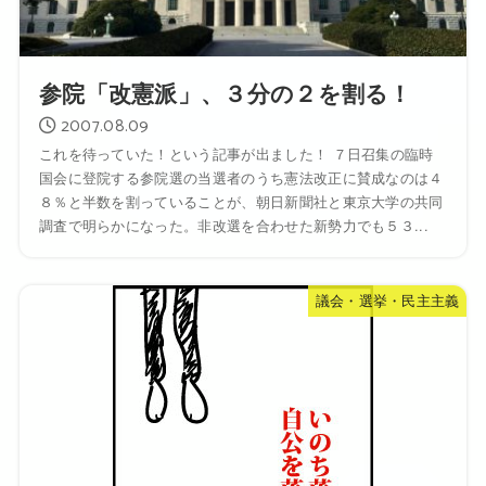
参院「改憲派」、３分の２を割る！
2007.08.09
これを待っていた！という記事が出ました！ ７日召集の臨時
国会に登院する参院選の当選者のうち憲法改正に賛成なのは４
８％と半数を割っていることが、朝日新聞社と東京大学の共同
調査で明らかになった。非改選を合わせた新勢力でも５３...
議会・選挙・民主主義