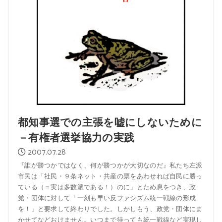
都知事選での主張を嘘にしないために
－有権者選挙協力の実践
2007.07.28
『誰が勝つかではなく、何が勝つかが大切なのだ』私たち左派
市民は「社民・９条ネット・共産の票をあわせれば自民に勝っ
ている（＝実は多数派である！）のに」とため息をつき、政
党・団体に対して「一刻も早い反ファシズム統一戦線の形成
を！」と要求して終わりでした。しかしもう、政党・団体にま
かせてなどおけません。いつまで待っても統一戦線など実現し