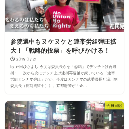
参院選中もヌケヌケと連帯労組弾圧拡
大！「戦略的投票」を呼びかける！
2019.07.21
by 戸田ひさよし 今度は委員長らを「恐喝」でデッチ上げ再逮
捕！ 次から次にデッチ上げ逮捕再逮捕が続いている「連帯
労組カンナマ弾圧」だが、今度はカンナマの武委員長と湯川副
委員長（長期拘留中）に。京都府警が「企...
会員日記