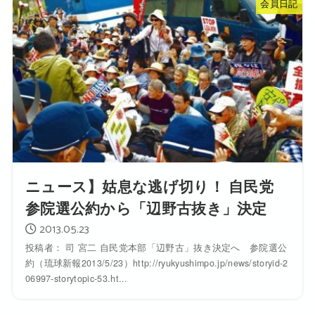
会員日記
ニュース】姑息な逃げ切り！ 自民党
参院選公約から「辺野古抜き」決定
2013.05.23
投稿者： 司 宮二 自民党本部「辺野古」抜き決定へ 参院選公
約（琉球新報2013/5/23）http://ryukyushimpo.jp/news/storyid-2
06997-storytopic-53.ht...