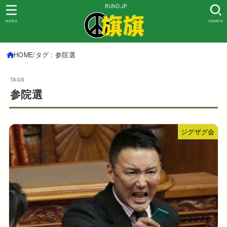
BUND.JP
MENU
SEARCH
HOME
タグ : 参院選
参院選
ジグザグ会