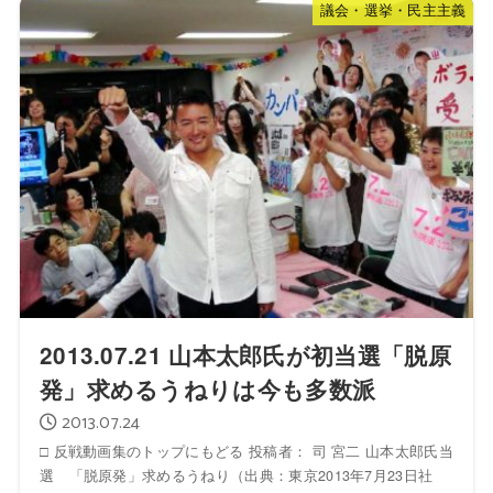
議会・選挙・民主主義
2013.07.21 山本太郎氏が初当選「脱原
発」求めるうねりは今も多数派
2013.07.24
□ 反戦動画集のトップにもどる 投稿者： 司 宮二 山本太郎氏当
選 「脱原発」求めるうねり（出典：東京2013年7月23日社