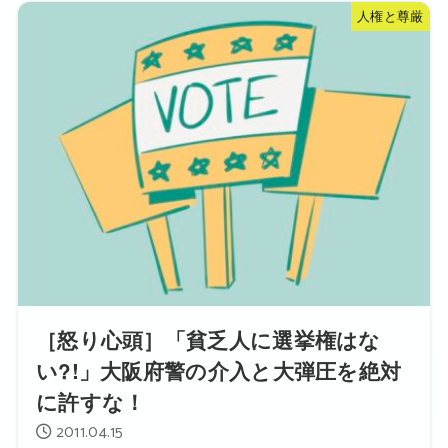
人権と尊厳
［怒り心頭］「貧乏人に選挙権はな
い?!」大阪府警の介入と大弾圧を絶対
に許すな！
2011.04.15