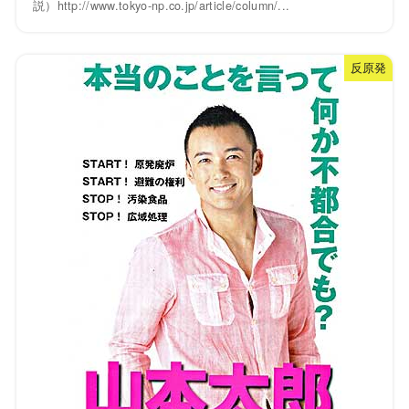
説）http://www.tokyo-np.co.jp/article/column/...
反原発