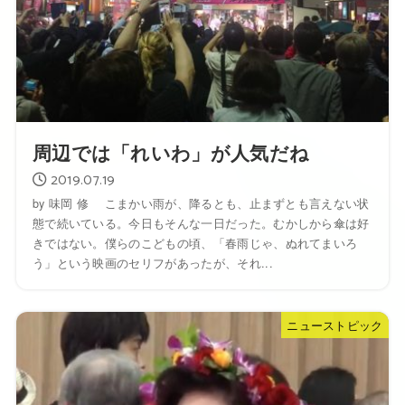
周辺では「れいわ」が人気だね
2019.07.19
by 味岡 修 こまかい雨が、降るとも、止まずとも言えない状
態で続いている。今日もそんな一日だった。むかしから傘は好
きではない。僕らのこどもの頃、「春雨じゃ、ぬれてまいろ
う」という映画のセリフがあったが、それ...
ニューストピック