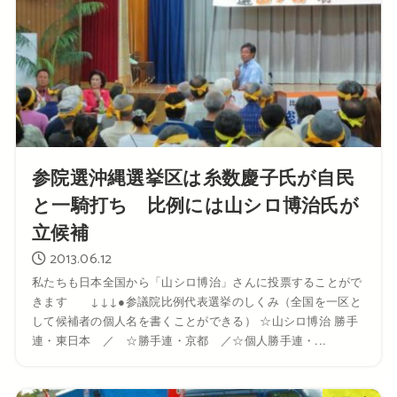
参院選沖縄選挙区は糸数慶子氏が自民
と一騎打ち 比例には山シロ博治氏が
立候補
2013.06.12
私たちも日本全国から「山シロ博治」さんに投票することがで
きます ↓↓↓●参議院比例代表選挙のしくみ（全国を一区と
して候補者の個人名を書くことができる） ☆山シロ博治 勝手
連・東日本 ／ ☆勝手連・京都 ／☆個人勝手連・...