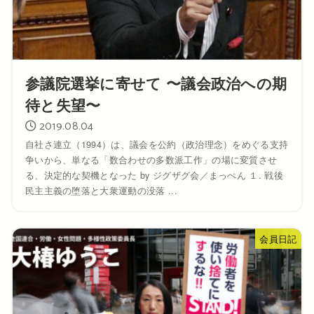
参議院選挙に寄せて 〜議会政治への期
待と失望〜
2019.08.04
自社さ連立（1994）は、議会を公約（政治理念）をめぐる支持
争いから、単なる「数合わせの多数派工作」の場に変質させ
る、決定的な契機となった by ジグザグ会／まっぺん １. 戦後
民主主義の堕落と大衆運動の没落 ...
会員日記