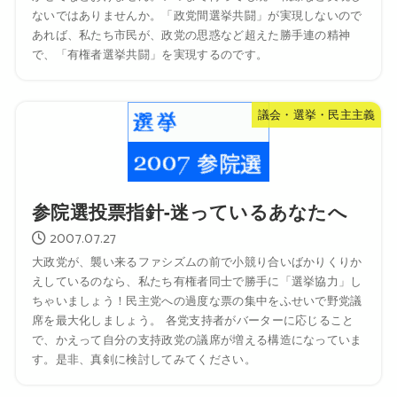
ないではありませんか。「政党間選挙共闘」が実現しないので
あれば、私たち市民が、政党の思惑など超えた勝手連の精神
で、「有権者選挙共闘」を実現するのです。
議会・選挙・民主主義
参院選投票指針-迷っているあなたへ
2007.07.27
大政党が、襲い来るファシズムの前で小競り合いばかりくりか
えしているのなら、私たち有権者同士で勝手に「選挙協力」し
ちゃいましょう！民主党への過度な票の集中をふせいで野党議
席を最大化しましょう。 各党支持者がバーターに応じること
で、かえって自分の支持政党の議席が増える構造になっていま
す。是非、真剣に検討してみてください。