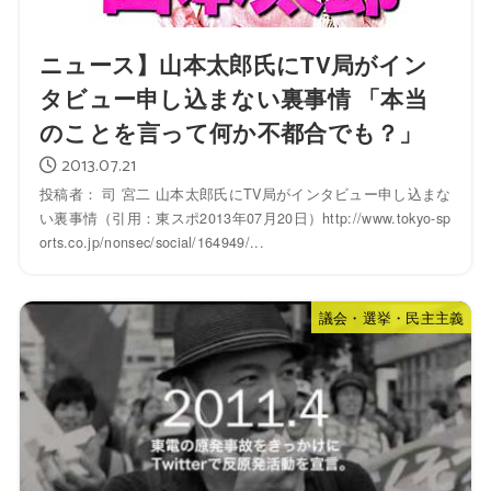
ニュース】山本太郎氏にTV局がイン
タビュー申し込まない裏事情 「本当
のことを言って何か不都合でも？」
2013.07.21
投稿者： 司 宮二 山本太郎氏にTV局がインタビュー申し込まな
い裏事情（引用：東スポ2013年07月20日）http://www.tokyo-sp
orts.co.jp/nonsec/social/164949/...
議会・選挙・民主主義