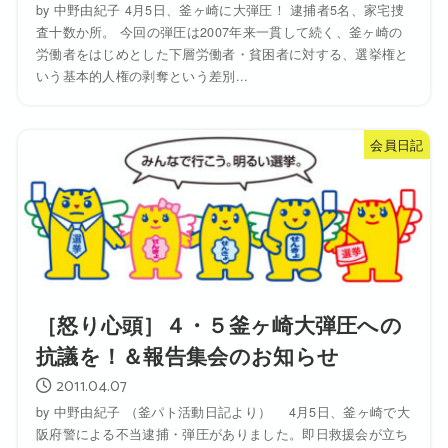
by 中野由紀子 4月5日、釜ヶ崎に大弾圧！ 逮捕者5名、家宅捜
査十数か所。 今回の弾圧は2007年来一貫して続く、釜ヶ崎の
労働者をはじめとした下層労働者・貧困者に対する、選挙権と
いう基本的人権の剥奪という差別...
会員日記
［怒り心頭］４・５釜ヶ崎大弾圧への
抗議を！＆報告集会のお知らせ
2011.04.07
by 中野由紀子 （釜パト活動日記より） 4月5日、釜ヶ崎で大
阪府警による不当逮捕・弾圧がありました。即日救援会が立ち