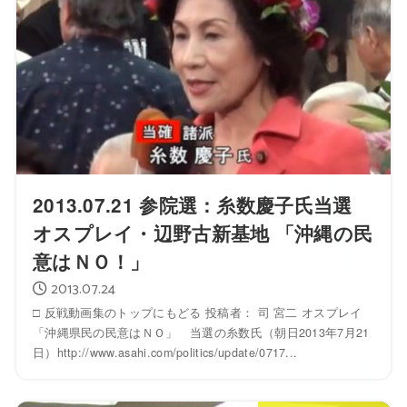
2013.07.21 参院選：糸数慶子氏当選
オスプレイ・辺野古新基地 「沖縄の民
意はＮＯ！」
2013.07.24
□ 反戦動画集のトップにもどる 投稿者： 司 宮二 オスプレイ
「沖縄県民の民意はＮＯ」 当選の糸数氏（朝日2013年7月21
日）http://www.asahi.com/politics/update/0717...