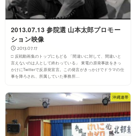
2013.07.13 参院選 山本太郎プロモー
ション映像
2013.07.17
□ 反戦動画集のトップにもどる 「間違いに対して、間違いと
言えないのは人として終わっている」 東電の原発事故をきっ
かけにTwitterで反原発宣言。この発言がきっかけでドラマの仕
事を降ろされ、所属していた事務所...
沖縄連帯