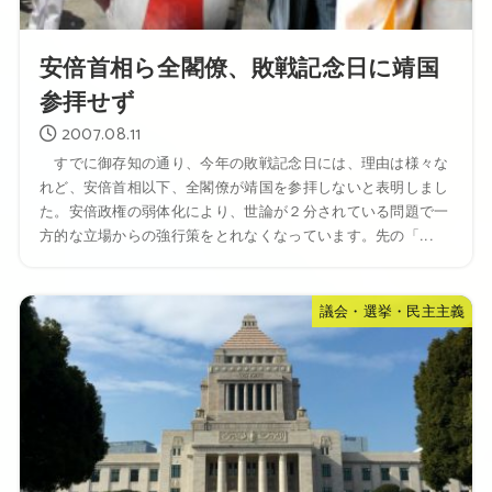
安倍首相ら全閣僚、敗戦記念日に靖国
参拝せず
2007.08.11
すでに御存知の通り、今年の敗戦記念日には、理由は様々な
れど、安倍首相以下、全閣僚が靖国を参拝しないと表明しまし
た。安倍政権の弱体化により、世論が２分されている問題で一
方的な立場からの強行策をとれなくなっています。先の「...
議会・選挙・民主主義