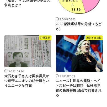
「建前」～ 安保論争の本当の
争点とは？
2009.07.13
2009都議選結果の分析（もど
き）
労働運動
差別と多様性
2022.01.26
大石あき子さんは国会議員か
2013.07.03
つ連帯ユニオンの組合員とい
ニュース】世界の趨勢・ヘイ
うユニークな存在
トスピーチは犯罪 仏極右党
首の免責特権 議会で剥奪され
る