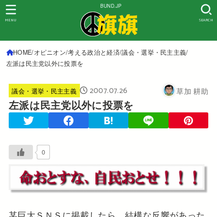
BUND.JP
MENU
SEARCH
HOME
オピニオン
考える政治と経済
議会・選挙・民主主義
左派は民主党以外に投票を
2007.07.26
草加 耕助
議会・選挙・民主主義
左派は民主党以外に投票を
0
某巨大ＳＮＳに掲載したら、結構な反響があった