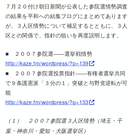
７月２０付け朝日新聞が公表した参院選情勢調査
の結果を平和への結集ブログにまとめてあります
が、３人区情勢について補足するとともに、３人
区との関係で、指針の狙いを再度説明します。
■ ２００７参院選――選挙戦情勢
http://kaze.fm/wordpress/?p=139
■ ２００７参院選投票指針――有権者選挙共同
で９条護憲派「３分の１」突破と与野党逆転が可
能
http://kaze.fm/wordpress/?p=133
（１） ２００７参院選３人区情勢（埼玉・千
葉・神奈川・愛知・大阪選挙区）