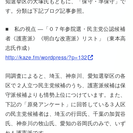
知選挙区の大塚氏もともに、「保守・準保守」で
す。分類は下記ブログ記事参照。
■ 私の視点 ―「０７年参院選・民主党公認候補
者《護憲派》《明白な改憲派》リスト」（東本高
志氏作成）
http://kaze.fm/wordpress/?p=132
同調査によると、埼玉、神奈川、愛知選挙区の各
区で２人立つ民主党候補のうち、護憲派候補は保
守派候補よりも情勢上位につけています。また、
下記の「原発アンケート」に回答している３人区
の民主党候補者は、埼玉の行田氏、千葉の加賀谷
氏、神奈川の牧山氏、愛知の谷岡氏のみで、いず
れも護憲派です。