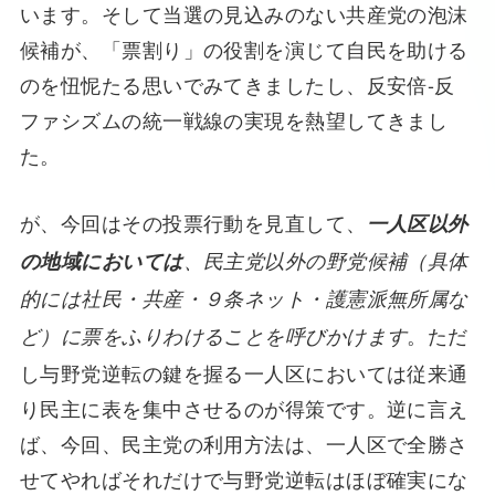
います。そして当選の見込みのない共産党の泡沫
候補が、「票割り」の役割を演じて自民を助ける
のを忸怩たる思いでみてきましたし、反安倍-反
ファシズムの統一戦線の実現を熱望してきまし
た。
が、今回はその投票行動を見直して、
一人区以外
の地域においては
、民主党以外の野党候補（具体
的には社民・共産・９条ネット・護憲派無所属な
。ただ
ど）に票をふりわけることを呼びかけます
し与野党逆転の鍵を握る一人区においては従来通
り民主に表を集中させるのが得策です。逆に言え
ば、今回、民主党の利用方法は、一人区で全勝さ
せてやればそれだけで与野党逆転はほぼ確実にな