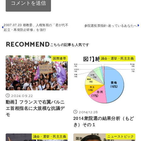
2007.07.23 都教委、人権無視の「君が代不
参院選投票指針-迷っているあなたへ
起立・再発防止研修」を強行
RECOMMEND
国際連帯
議会・選挙・民主主義
2024.09.22
動画】フランスで右翼バルニ
エ首相指名に大規模な抗議デ
2014.12.28
モ
2014衆院選の結果分析（もど
き）その１
議会・選挙・民主主義
ニューストピック