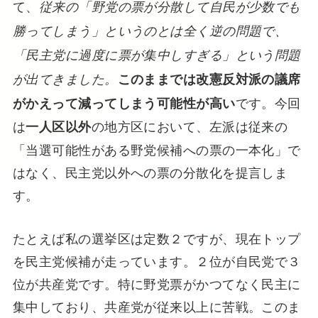
て、
従来の「野党の票が分散して自民が少数でも
勝ってしまう」というのとは全く逆の問題で、
「民主党に過度に票が集中しすぎる」という問題
このままでは改憲反対派の議席
が出てきました。
です。今回
がかえって減ってしまう可能性が高い
は
の地方区において、左派は従来の
一人区以外
「当選可能性がある野党候補への票の一本化」で
はなく、民主党以外への票の分散化を提言しま
す。
たとえば私の選挙区は定数２ですが、現在トップ
を民主党候補が走っています。２位が自民党で３
位が共産党です。特に野党票がかつてなく民主に
集中しており、共産党が従来以上に苦戦。このま