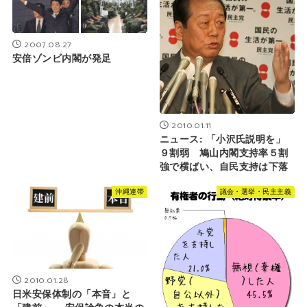
2007.08.27
安倍ゾンビ内閣が発足
2010.01.11
ニュース: 「小沢氏説明を」
９割弱 鳩山内閣支持率５割
強で横ばい、自民支持は下落
沖縄連帯
議会・選挙・民主主義
2010.01.28
日米安保体制の「本音」と