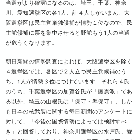
当選がより確実になるのは、埼玉、千葉、神奈
川、愛知選挙区の各1人、計４人しかいまん。大
阪選挙区は民主党単独候補が情勢１位なので、民
主党候補に票を集中させると野党もう1人の当選
が危うくなります。
朝日新聞の情勢調査によれば、大阪選挙区を除く
４選挙区では、各区で２人立つ民主党候補のう
ち、1人が情勢３位につけています。それら４氏
のうち、千葉選挙区の加賀谷氏が「護憲派」であ
る以外、埼玉の山根氏は「保守・準保守」、しか
も日本の核武装に関する毎日新聞のアンケートに
対して、「今後の国際情勢によっては検討すべ
き」と回答しており、神奈川選挙区の水戸氏、愛