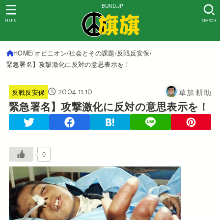
BUND.JP
MENU
SEARCH
HOME
オピニオン
社会とその課題
反戦反安保
緊急署名】攻撃激化に反対の意思表示を！
2004.11.10
草加 耕助
反戦反安保
緊急署名】攻撃激化に反対の意思表示を！
0