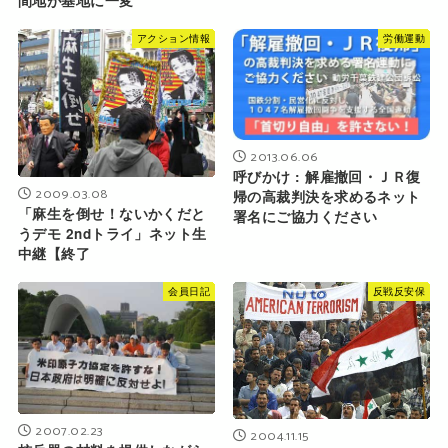
間地が基地に一変
アクション情報
労働運動
2013.06.06
呼びかけ : 解雇撤回・ＪＲ復
2009.03.08
帰の高裁判決を求めるネット
「麻生を倒せ！ないかくだと
署名にご協力ください
うデモ 2ndトライ」ネット生
中継【終了
会員日記
反戦反安保
2007.02.23
2004.11.15