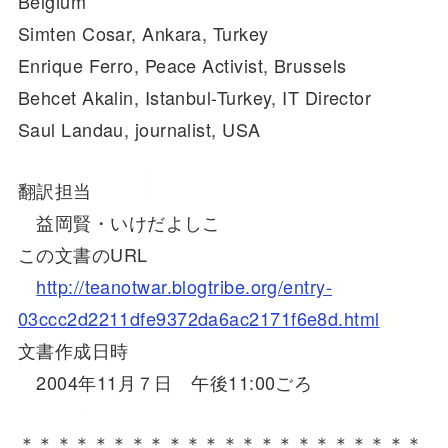
Belgium
Simten Cosar, Ankara, Turkey
Enrique Ferro, Peace Activist, Brussels
Behcet Akalin, Istanbul-Turkey, IT Director
Saul Landau, journalist, USA
翻訳担当
益岡賢・いけだよしこ
この文書のURL
http://teanotwar.blogtribe.org/entry-
03ccc2d2211dfe9372da6ac2171f6e8d.html
文書作成日時
2004年11月７日 午後11:00ごろ
＊＊＊＊＊＊＊＊＊＊＊＊＊＊＊＊＊＊＊＊＊＊