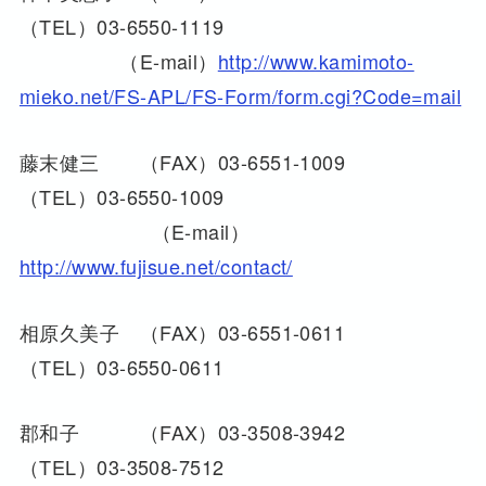
（TEL）03-6550-1119
（E-mail）
http://www.kamimoto-
mieko.net/FS-APL/FS-Form/form.cgi?Code=mail
藤末健三 （FAX）03-6551-1009
（TEL）03-6550-1009
（E-mail）
http://www.fujisue.net/contact/
相原久美子 （FAX）03-6551-0611
（TEL）03-6550-0611
郡和子 （FAX）03-3508-3942
（TEL）03-3508-7512