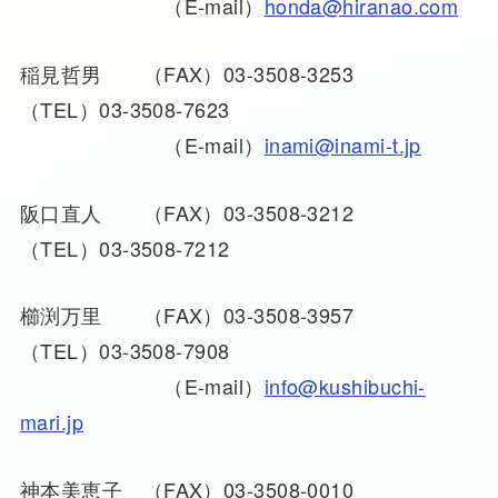
（E-mail）
honda@hiranao.com
稲見哲男 （FAX）03-3508-3253
（TEL）03-3508-7623
（E-mail）
inami@inami-t.jp
阪口直人 （FAX）03-3508-3212
（TEL）03-3508-7212
櫛渕万里 （FAX）03-3508-3957
（TEL）03-3508-7908
（E-mail）
info@kushibuchi-
mari.jp
神本美恵子 （FAX）03-3508-0010