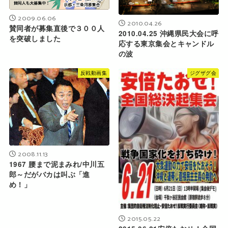
2009.06.06
2010.04.26
賛同者が募集直後で３００人
2010.04.25 沖縄県民大会に呼
を突破しました
応する東京集会とキャンドル
の波
反戦動画集
ジグザグ会
2008.11.13
1967 腰まで泥まみれ/中川五
郎～だがバカは叫ぶ「進
め！」
2015.05.22