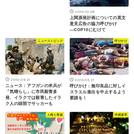
2010.10.08
上関原発計画についての英文
意見広告の協力呼びかけ
―COP10にむけて
ニューストピック
呼びかけ
2010.09.21
2010.05.21
ニュース : アフガンの米兵が
呼びかけ : 無印良品に対しイ
「気晴らし」に市民殺害多
スラエル進出を中止するよう
発、イラクでは殺害したイラ
要請を！
ク人の頭部でサッカーも
人権と尊厳
沖縄連帯