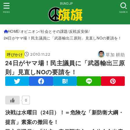
BUND.JP
MENU
SEARCH
HOME
オピニオン
社会とその課題
反戦反安保
24日がヤマ場！民主議員に「武器輸出三原則」見直しNOの要請を！
2010.11.22
草加 耕助
呼びかけ
24日がヤマ場！民主議員に「武器輸出三原
則」見直しNOの要請を！
0
決戦は水曜日（24日）！＝危険な「新防衛大綱・
提言」素案の撤回を！