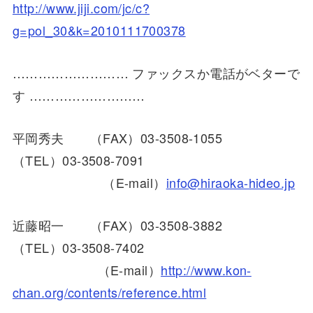
http://www.jiji.com/jc/c?
g=pol_30&k=2010111700378
……………………… ファックスか電話がベターで
す ………………………
平岡秀夫 （FAX）03-3508-1055
（TEL）03-3508-7091
（E-mail）
info@hiraoka-hideo.jp
近藤昭一 （FAX）03-3508-3882
（TEL）03-3508-7402
（E-mail）
http://www.kon-
chan.org/contents/reference.html