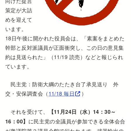
向けた提言
策定が大詰
めを迎えて
います。
18日午後に開かれた役員会は、「素案をまとめた
幹部と反対派議員が正面衝突し、この日の意見集
約は見送られた」（11/19 読売）などと報じられ
ています。
民主党：防衛大綱のたたき台了承見送り 外
交・安保調査会（
11/18 毎日
）
それを受けて、
【11月24日（水）14：30～
に民主党の全議員が参加できる全体会合
16：00】
が衆議院第２議員会館で行われます。武器輸出の