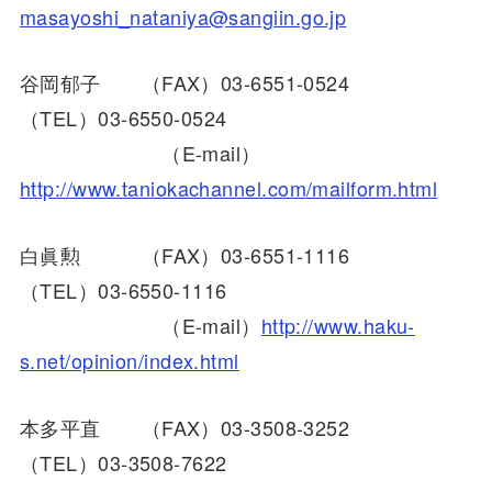
masayoshi_nataniya@sangiin.go.jp
谷岡郁子 （FAX）03-6551-0524
（TEL）03-6550-0524
（E-mail）
http://www.taniokachannel.com/mailform.html
白眞勲 （FAX）03-6551-1116
（TEL）03-6550-1116
（E-mail）
http://www.haku-
s.net/opinion/index.html
本多平直 （FAX）03-3508-3252
（TEL）03-3508-7622