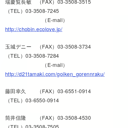
瑞慶覧長敏 （FAX）03-3508-3515
（TEL）03-3508-7245
（E-mail）
http://chobin.ecolove.jp/
玉城デニー （FAX）03-3508-3734
（TEL）03-3508-7284
（E-mail）
http://d21tamaki.com/goiken_gorennraku/
藤田幸久 （FAX）03-6551-0914
（TEL）03-6550-0914
筒井信隆 （FAX）03-3508-4530
（TEL）03-3508-7505