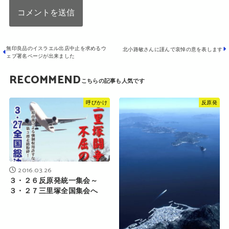
無印良品のイスラエル出店中止を求めるウ
北小路敏さんに謹んで哀悼の意を表します
ェブ署名ページが出来ました
RECOMMEND
呼びかけ
反原発
2016.03.26
３・２６反原発統一集会～
３・２７三里塚全国集会へ