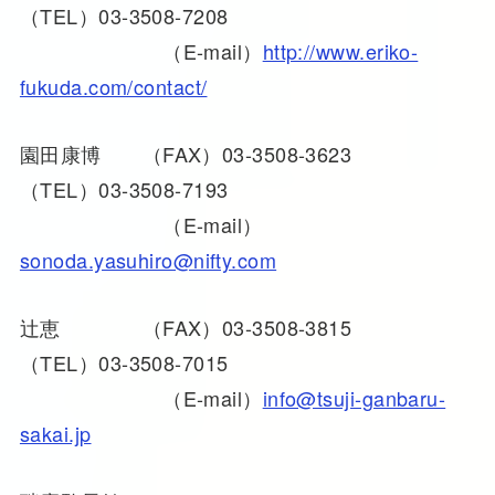
（TEL）03-3508-7208
（E-mail）
http://www.eriko-
fukuda.com/contact/
園田康博 （FAX）03-3508-3623
（TEL）03-3508-7193
（E-mail）
sonoda.yasuhiro@nifty.com
辻恵 （FAX）03-3508-3815
（TEL）03-3508-7015
（E-mail）
info@tsuji-ganbaru-
sakai.jp