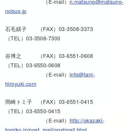
（E-mail）
n.matsuno@matsuno-
nobuo.jp
石毛鍈子 （FAX）03-3508-3373
（TEL）03-3508-7300
谷博之 （FAX）03-6551-0608
（TEL）03-6550-0608
（E-mail）
info@tani-
hiroyuki.com
岡崎トミ子 （FAX）03-6551-0415
（TEL）03-6550-0415
（E-mail）
http://okazaki-
tomiko.jp/post_mail/postmail.html