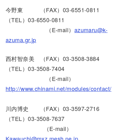
今野東 （FAX）03-6551-0811
（TEL）03-6550-0811
（E-mail）
azumaru@k-
azuma.gr.jp
西村智奈美 （FAX）03-3508-3884
（TEL）03-3508-7404
（E-mail）
http://www.chinami.net/modules/contact/
川内博史 （FAX）03-3597-2716
（TEL）03-3508-7637
（E-mail）
Kawauchi@mxz.mesh.ne.jp