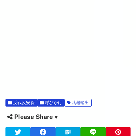
反戦反安保
呼びかけ
武器輸出
Please Share▼