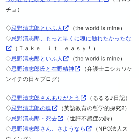
チョ）
◇
忌野清志郎といふ人
（the world is mine）
◇
忌野清志郎、もっと早くに魂に触れたかったな
（Ｔａｋｅ ｉｔ ｅａｓｙ！）
◇
忌野清志郎といふ人
（the world is mine）
◇
忌野清志郎氏と在野精神
（弁護士ニシカワケ
ンイチの日々ブログ）
◇
忌野清志郎さんありがとう
（るるる♪日記）
◇
忌野清志郎の魂
（英語教育の哲学的探究2）
◇
忌野清志郎・死去
（世評不感症の詩）
◇
忌野清志郎さん、さようなら
（NPO法人ス
ウィング）