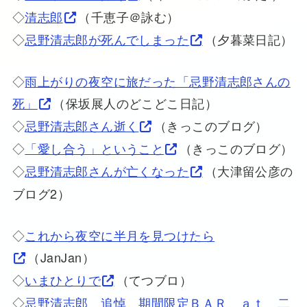
◇
清志郎
（千恵子＠詠む）
◇
忌野清志郎が死んでしまった
（夕暮菜日記）
◇
雨上がりの夜空に旅だった「忌野清志郎さんの
死」
（保坂展人のどこどこ日記）
◇
忌野清志郎さん逝く
（きっこのブログ）
◇
「愛し合う」ということ
（きっこのブログ）
◇
忌野清志郎さんが亡くなった
（大津留公彦の
ブログ2）
◇
これから夜空に半月を見つけたら
（JanJan）
◇
いまひとりで
（てつブロ）
◇
忌野清志郎 追悼 期間限定ＢＡＲ ａｔ 二