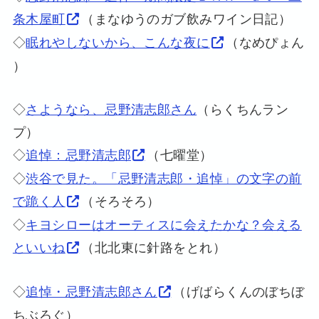
条木屋町
（まなゆうのガブ飲みワイン日記）
◇
眠れやしないから、こんな夜に
（なめぴょん
）
◇
さようなら、忌野清志郎さん
（らくちんラン
プ）
◇
追悼：忌野清志郎
（七曜堂）
◇
渋谷で見た。「忌野清志郎・追悼」の文字の前
で跪く人
（そろそろ）
◇
キヨシローはオーティスに会えたかな？会える
といいね
（北北東に針路をとれ）
◇
追悼・忌野清志郎さん
（げばらくんのぼちぼ
ちぶろぐ）