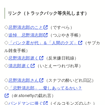
リンク（トラックバック等失礼します）
◇
忌野清志郎のこと
（ですぺら）
◇
追悼 忌野清志郎
（つぶやき手帳）
◇
「パンク君が代」＆「人間のクズ」
（サブカ
ル雑食手帳）
◇
忌野清志郎逝く
（反米嫌日戦線）
◇
清志郎逝く
（いとえーつれづれ草）
◇
忌野清志郎さん
（スナフの酔いどれ日記）
◇
「忌野清志郎」…愛しあってるかい？
（dr.stoneflyの戯れ言）
◇
バンドマンに捧ぐ
（イルコモンズのふた ）