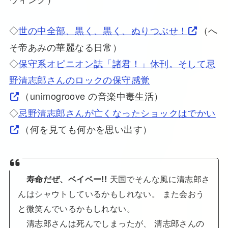
◇
世の中全部、黒く、黒く、ぬりつぶせ！
（へ
そ帝あみの華麗なる日常）
◇
保守系オピニオン誌「諸君！」休刊。そして忌
野清志郎さんのロックの保守感覚
（unimogroove の音楽中毒生活）
◇
忌野清志郎さんが亡くなったショックはでかい
（何を見ても何かを思い出す）
天国でそんな風に清志郎さ
寿命だぜ、ベイベー!!
んはシャウトしているかもしれない。 また会おう
と微笑んでいるかもしれない。
清志郎さんは死んでしまったが、 清志郎さんの