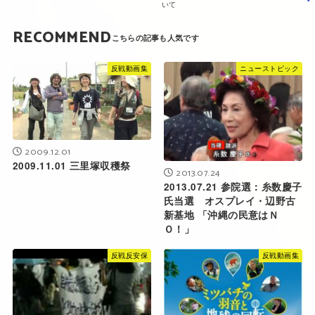
いて
RECOMMEND
反戦動画集
ニューストピック
2009.12.01
2009.11.01 三里塚収穫祭
2013.07.24
2013.07.21 参院選：糸数慶子
氏当選 オスプレイ・辺野古
新基地 「沖縄の民意はＮ
Ｏ！」
反戦反安保
反戦動画集