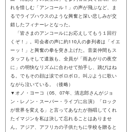
れを惜しむ「アンコール！」の声が飛ぶなど、ま
るでライブハウスのような興奮と深い悲しみが交
錯したフィナーレとなった。
「皆さまのアンコールにお応えしてもう１回行
くぞ！」。司会者の声に約110人の参列者は「イエ
ーッ！」と興奮の拳を突き上げた。音楽仲間もス
タッフもそして遺族も、全員が「雨あがりの夜空
に」の明快なリズムに合わせて拍手し、跳びはね
る。でもその顔は涙でボロボロ。叫ぶように歌い
ながら泣いている。（後略）
▼オノ・ヨーコ（05、07年、清志郎さんがジョ
ン・レノン・スーパー・ライブに出演）「ロック
が世界を変える」と言ってあなたが熱唱してくれ
たイマジンを私は決して忘れることはありませ
ん。アジア、アフリカの子供たちに学校を贈ると