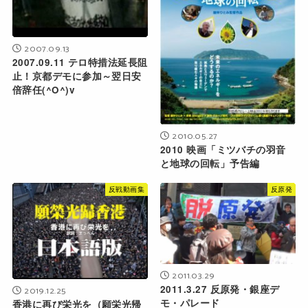
2007.09.13
2007.09.11 テロ特措法延長阻
止！京都デモに参加～翌日安
倍辞任(^O^)v
2010.05.27
2010 映画「ミツバチの羽音
と地球の回転」予告編
反戦動画集
反原発
2011.03.29
2011.3.27 反原発・銀座デ
2019.12.25
モ・パレード
香港に再び栄光を（願栄光帰