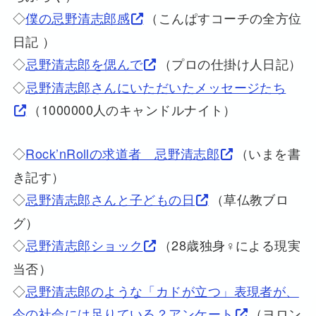
◇
僕の忌野清志郎感
（こんぱすコーチの全方位
日記 ）
◇
忌野清志郎を偲んで
（プロの仕掛け人日記）
◇
忌野清志郎さんにいただいたメッセージたち
（1000000人のキャンドルナイト）
◇
Rock’nRollの求道者 忌野清志郎
（いまを書
き記す）
◇
忌野清志郎さんと子どもの日
（草仏教ブロ
グ）
◇
忌野清志郎ショック
（28歳独身♀による現実
当否）
◇
忌野清志郎のような「カドが立つ」表現者が、
今の社会には足りている？アンケート
（ヨロン