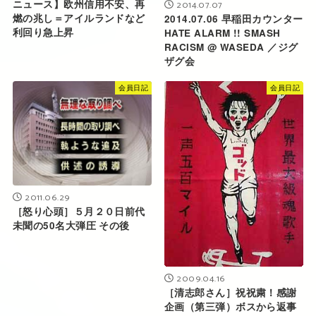
ニュース】欧州信用不安、再
2014.07.07
燃の兆し＝アイルランドなど
2014.07.06 早稲田カウンター
利回り急上昇
HATE ALARM !! SMASH
RACISM @ WASEDA ／ジグ
ザグ会
会員日記
会員日記
2011.06.29
［怒り心頭］５月２０日前代
未聞の50名大弾圧 その後
2009.04.16
［清志郎さん］祝祝粛！感謝
企画（第三弾）ボスから返事