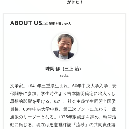
がきた！
ABOUT US
味岡 修（三上 治）
souka
文筆家。1941年三重県生まれ。60年中央大学入学、安
保闘争に参加。学生時代より吉本隆明氏宅に出入りし
思想的影響を受ける。62年、社会主義学生同盟全国委
員長。66年中央大学中退、第二次ブントに加わり、叛
旗派のリーダーとなる。1975年叛旗派を辞め、執筆活
動に転じる。現在は思想批評誌『流砂』の共同責任編