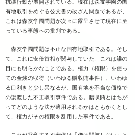
抗議行動が展開されている。現在は森友学園の国
有地取引をめぐる公文書の改ざん問題であるが、
これは森友学園問題が次々に露呈させて現在に至
っている事態への批判である。
森友学園問題は不正な国有地取引である。そし
て、これに安倍首相が関与していた。これは誰の
目にも明らかなことである。権力（権限）を使っ
ての金銭の収得（いわゆる贈収賄事件）、いわゆ
る口利きと少し異なるが、国有地を不当な価格で
の譲渡した不正取引事件である。贈収賄とはちが
ってどのような法が適用されるかはともかくとし
て、権力がその権限を乱用した事件である。
これが発覚するや安倍は「俺は関与しない」と