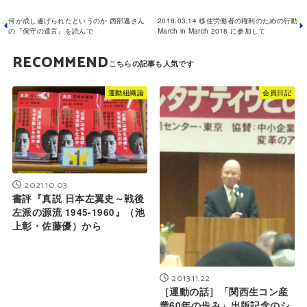
何が成し遂げられたというのか 西部邁さん
2018.03.14 移住労働者の権利のための行動
の『保守の遺言』を読んで
March in March 2018 に参加して
RECOMMEND
運動組織論
会員日記
2021.10.03
書評『真説 日本左翼史～戦後
左派の源流 1945-1960』（池
上彰・佐藤優）から
2013.11.22
［運動の話］「関西生コン産
業60年の歩み」出版記念のシ