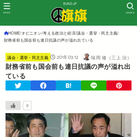
BUND.JP
MENU
SEARCH
HOME
オピニオン
考える政治と経済
議会・選挙・民主主義
財務省前も国会前も連日抗議の声が溢れ出ている
2018.03.12
味岡 修（三上 治）
議会・選挙・民主主義
財務省前も国会前も連日抗議の声が溢れ出
ている
0