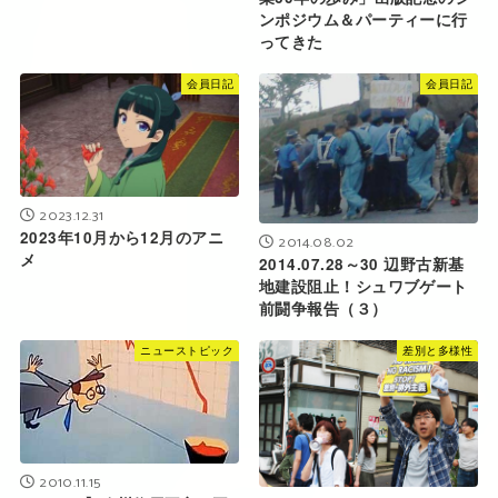
ンポジウム＆パーティーに行
ってきた
会員日記
会員日記
2023.12.31
2023年10月から12月のアニ
2014.08.02
メ
2014.07.28～30 辺野古新基
地建設阻止！シュワブゲート
前闘争報告（３）
ニューストピック
差別と多様性
2010.11.15