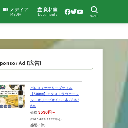
メディア
資料室
MEDIA
Documents
SEARCH
Sponsor Ad [広告]
パレスチナオリーブオイル
【500cc】エクストラヴァージ
ン・オリーブオイル 1本 / 3本 /
6本
3530円～
価格:
(2025/4/28 22:22時点)
感想(5件)