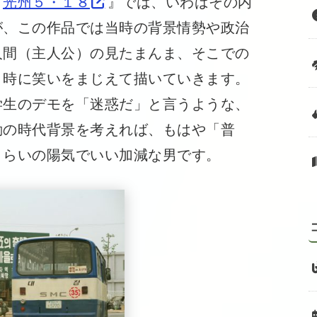
『
光州５・１８
』では、いわばその内
が、この作品では当時の背景情勢や政治
人間（主人公）の見たまんま、そこでの
、時に笑いをまじえて描いていきます。
学生のデモを「迷惑だ」と言うような、
動の時代背景を考えれば、もはや「普
くらいの陽気でいい加減な男です。