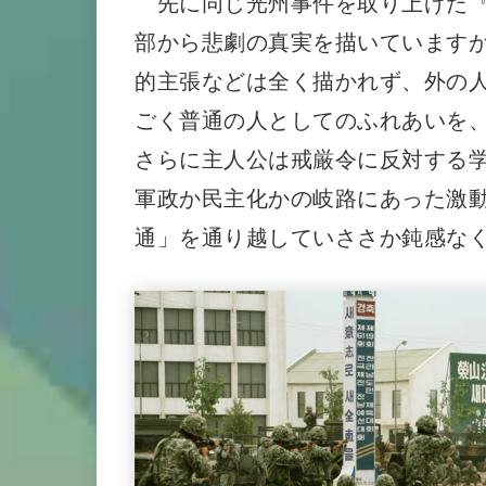
先に同じ光州事件を取り上げた
部から悲劇の真実を描いています
的主張などは全く描かれず、外の
ごく普通の人としてのふれあいを
さらに主人公は戒厳令に反対する
軍政か民主化かの岐路にあった激
通」を通り越していささか鈍感な