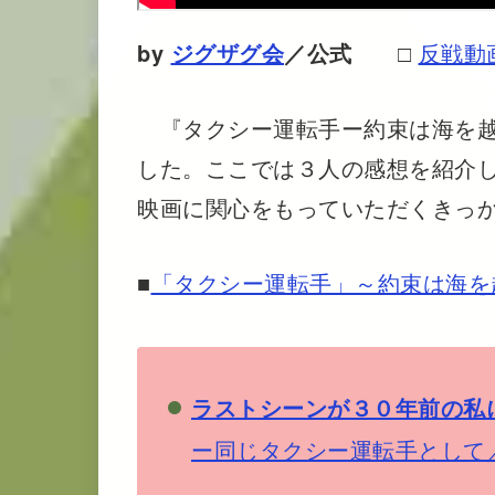
by
ジグザグ会
／公式
□
反戦動
『タクシー運転手ー約束は海を越
した。ここでは３人の感想を紹介
映画に関心をもっていただくきっ
■
「タクシー運転手」～約束は海を
ラストシーンが３０年前の私
ー同じタクシー運転手として