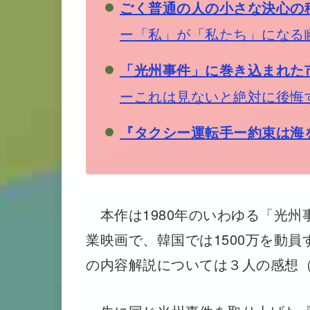
ごく普通の人の小さな決心の
ー
「私」が「私たち」になる
「光州事件」に巻き込まれた
ー
これは見ないと絶対に後悔
『タクシー運転手ー約束は海
本作は1980年のいわゆる「光州
業映画で、韓国では1500万を動
の内容解説については３人の感想