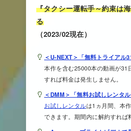
『タクシー運転手～約束は
る
（2023/02現在）
＜U-NEXT＞「無料トライアル
本作を含む25000本の動画が
すれば料金は発生しません。
＜DMM＞「無料お試しレンタル
お試しレンタル
は1ヵ月間、本作
できます。期間内に解約すれば