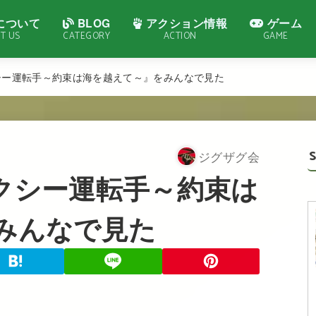
について
BLOG
アクション情報
ゲーム
T US
CATEGORY
ACTION
GAME
タクシー運転手～約束は海を越えて～』をみんなで見た
ジグザグ会
『タクシー運転手～約束は
みんなで見た