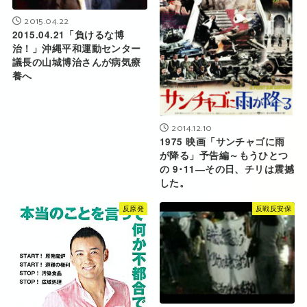
2015.04.22
2015.04.21「負けるな博
治！」沖縄平和運動センター
議長の山城博治さんが病気療
養へ
2014.12.10
1975 映画「サンチャゴに雨
が降る」予告編～もうひとつ
の 9･11―その日、チリは震撼
した。
反原発
反戦反安保