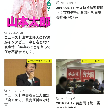
2007.09.13
2007.09.11 テロ特措法延長阻
止！京都デモに参加～翌日安
倍辞任(^O^)v
2013.07.21
ニュース】山本太郎氏にTV局
がインタビュー申し込まない
裏事情 「本当のことを言って
何か不都合でも？」
人権と共生を考える
レポート（報告）
2009.09.21
ニュース】障害者自立支援法
2016.04.18
「廃止する」長妻厚労相が明
2016.04.17 共産同（統一委）
言
東京政治集会