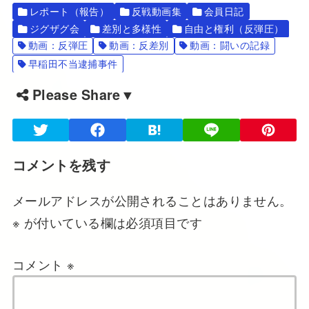
レポート（報告）
反戦動画集
会員日記
ジグザグ会
差別と多様性
自由と権利（反弾圧）
動画：反弾圧
動画：反差別
動画：闘いの記録
早稲田不当逮捕事件
Please Share▼
コメントを残す
メールアドレスが公開されることはありません。
※
が付いている欄は必須項目です
コメント
※