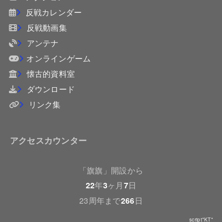
反戦カレンダー
反戦動画集
アンテナ
オンラインゲーム
懐古的資料室
ダウンロード
リンク集
アクセスカウンター
「旗旗」開設から
22
年
3
ヶ月
7
日
23周年まで
266
日
script*KT*