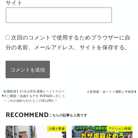
サイト
次回のコメントで使用するためブラウザーに自
分の名前、メールアドレス、サイトを保存する。
転載歓迎】21日は学生逮捕とヘイトスピー
Ａ君救援・反ヘイト運動と中核派
チに断固！抗議するデモ IN早稲田へ行こう
～これが認められたらこの世は闇だ！
RECOMMEND
人権と尊厳
アクション情報