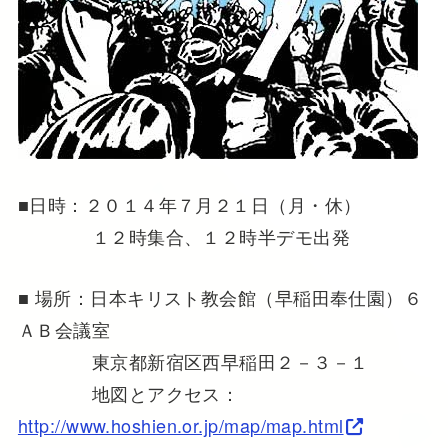
■日時：２０１４年７月２１日（月・休）
１２時集合、１２時半デモ出発
■ 場所：日本キリスト教会館（早稲田奉仕園）６
ＡＢ会議室
東京都新宿区西早稲田２－３－１
地図とアクセス：
http://www.hoshien.or.jp/map/map.html