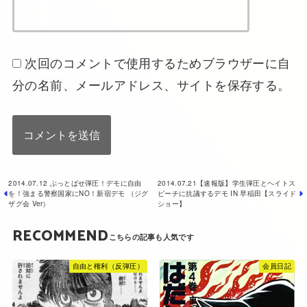
次回のコメントで使用するためブラウザーに自
分の名前、メールアドレス、サイトを保存する。
2014.07.12 ぶっとばせ弾圧！デモに自由
2014.07.21【速報版】学生弾圧とヘイトス
を！強まる警察国家にNO！新宿デモ （ジグ
ピーチに抗議するデモ IN 早稲田【スライド
ザグ会 Ver）
ショー】
RECOMMEND
自由と権利（反弾圧）
会員日記