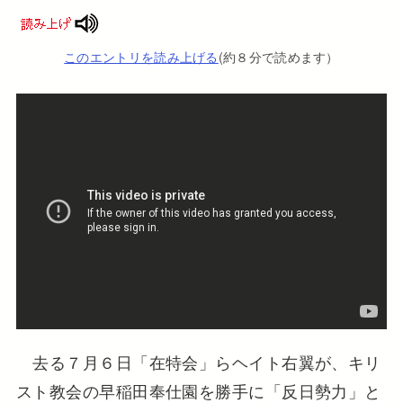
このエントリを読み上げる
(約８分で読めます）
去る７月６日「在特会」らヘイト右翼が、キリ
スト教会の早稲田奉仕園を勝手に「反日勢力」と