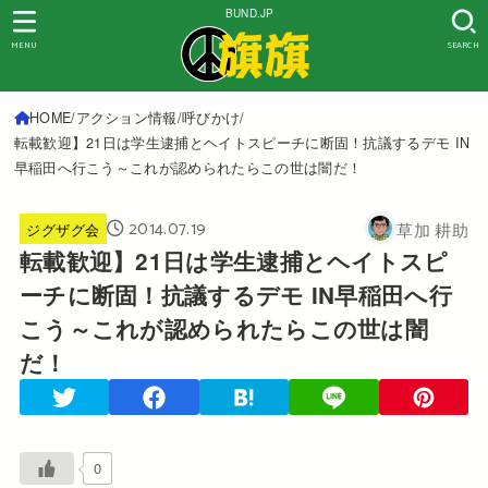
BUND.JP
MENU
SEARCH
HOME
アクション情報
呼びかけ
転載歓迎】21日は学生逮捕とヘイトスピーチに断固！抗議するデモ IN
早稲田へ行こう～これが認められたらこの世は闇だ！
2014.07.19
草加 耕助
ジグザグ会
転載歓迎】21日は学生逮捕とヘイトスピ
ーチに断固！抗議するデモ IN早稲田へ行
こう～これが認められたらこの世は闇
だ！
0