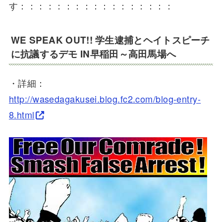
す：：：：：：：：：：：：：：：：：
WE SPEAK OUT!! 学生逮捕とヘイトスピーチ
に抗議するデモ IN早稲田～高田馬場へ
・詳細：
http://wasedagakusei.blog.fc2.com/blog-entry-
8.html