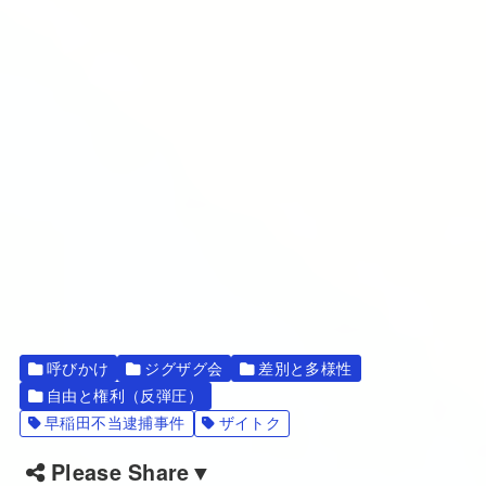
呼びかけ
ジグザグ会
差別と多様性
自由と権利（反弾圧）
早稲田不当逮捕事件
ザイトク
Please Share▼