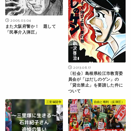
2005.03.04
また大阪府警か！ 題して
「民事介入弾圧」
2013.08.17
〔社会〕島根県松江市教育委
員会が「はだしのゲン」の
「貸出禁止」を要請した件に
ついて
三里塚闘争
自由と権利（反弾圧）