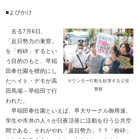
■よびかけ
去る7月6日、
「反日勢力の巣窟」
を「粉砕」するとい
う目的のもと、早稲
田奉仕園を標的にし
たヘイト・デモが高
カウンター行動を妨害する公安
警察
田馬場－早稲田で行
われた。
早稲田奉仕園といえば、早大サークル御用達、
学生や市井の人々が日夜活発に活動を行う公共空
間である。それがやれ「反日勢力」？？「粉砕」