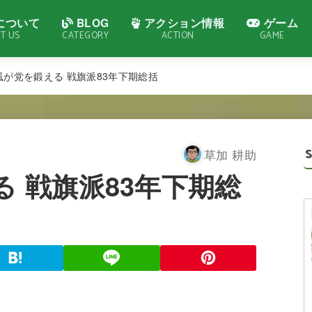
について
BLOG
アクション情報
ゲーム
T US
CATEGORY
ACTION
GAME
風が党を鍛える 戦旗派83年下期総括
草加 耕助
 戦旗派83年下期総