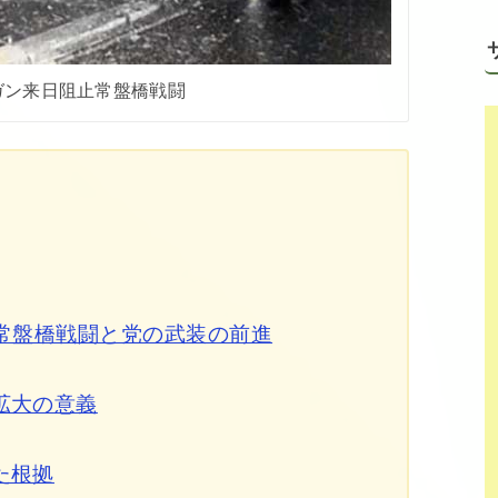
 レーガン来日阻止常盤橋戦闘
６常盤橋戦闘と党の武装の前進
拡大の意義
た根拠