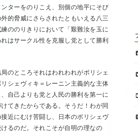
インターをのりこえ、別個の地平にそび
の外的脅威にさらされたともいえる八三
試練ののりきりにおいて「艱難汝を玉に
われはサークル性を克服し党として勝利
局のところそれはわれわれがボリシェ
ボリシェヴィキ＝レーニン主義的な主体
し、自己よりも党と人民の勝利を第一に
づけてきたからである。そうだ！わが同
の接近にむけ苦闘し、日本のボリシェヴ
続けるのだ。それこそが自明の理なの