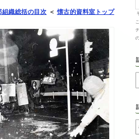
部組織総括の目次
＜
懐古的資料室トップ