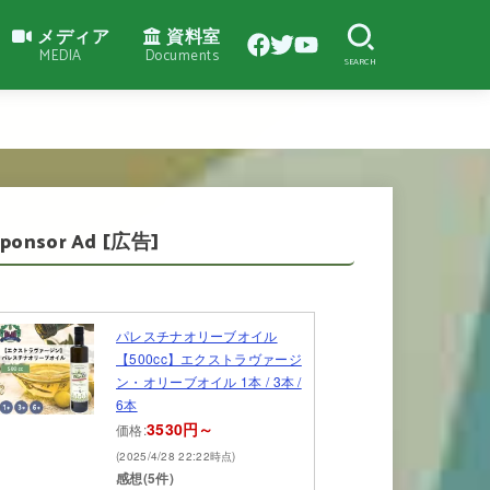
メディア
資料室
MEDIA
Documents
SEARCH
Sponsor Ad [広告]
パレスチナオリーブオイル
【500cc】エクストラヴァージ
ン・オリーブオイル 1本 / 3本 /
6本
3530円～
価格:
(2025/4/28 22:22時点)
感想(5件)