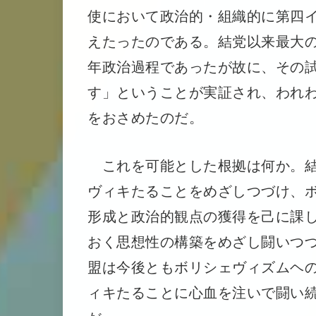
使において政治的・組織的に第四
えたったのである。結党以来最大
年政治過程であったが故に、その
す」ということが実証され、われ
をおさめたのだ。
これを可能とした根拠は何か。結
ヴィキたることをめざしつづけ、
形成と政治的観点の獲得を己に課
おく思想性の構築をめざし闘いつ
盟は今後ともボリシェヴィズムヘ
ィキたることに心血を注いで闘い