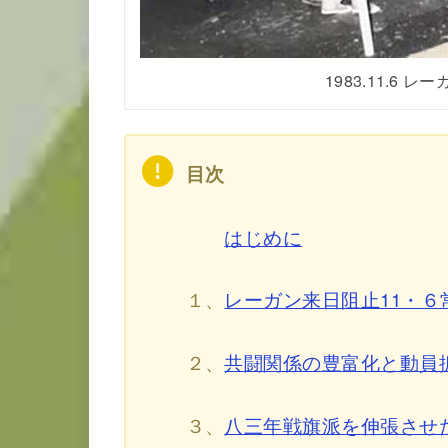
1983.11.6
目次
はじめに
１、
レーガン来日阻止11・
２、
共闘関係の豊富化と動員
３、
八三年戦旗派を伸張させ