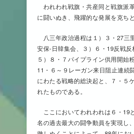
われわれ戦旗・共産同と戦旗派革
に闘いぬき、飛躍的な発展を克ち
八三年政治過程は１）３・27三里
安保-日韓集会、３）６・19反戦
５）８・７パイプライン供用開始粉
11・６～９レーガン来日阻止連続闘
にわたる戦略的総決起と、７・５
れたものである。
ここにおいてわれわれは６・19と1
名の過去最大の闘争動員を実現し、7
徹しぬくことによって、88年にお