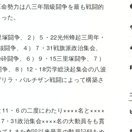
命勢力は八三年階級闘争を最も戦闘的
とった。
塚闘争、２）５・22光州蜂起三周年・
反核闘争、４）７・31戦旗派政治集会、
砕闘争、６）９・15三里塚闘争、７）
争、８）12・18労学総決起集会の八波
ゲリラ・パルチザン戦闘によって構築さ
1・６の二度にわたり××××名と××××
・31政治集会××××名の大動員をも貫
いてもまた創設以来最高の動員記録をぬ