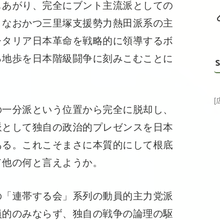
しあがり、完全にブント主流派としての
、なおかつ三里塚支援勢力熱田派系の主
レタリア日本革命を戦略的に領導するボ
る地歩を日本階級闘争に刻みこむことに
S
一分派という位置から完全に脱却し、
派として独自の政治的プレゼンスを日本
ある。これこそまさに本質的にして根底
て他の何と言えようか。
「連帯する会」系列の動員的主力党派
員的のみならず、独自の戦争の論理の駆