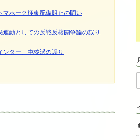
トマホーク極東配備阻止の闘い
民運動としての反戦反核闘争論の誤り
インター、中核派の誤り