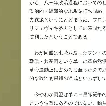
から、八三年政治過程においての
政治的・組織的な地歩を打ち固め
力党派というにとどまらぬ、プロ
リシェヴィキ勢力としての確固た
勝利したということである。
わが同盟は七花八裂したブントの
戦旗・共産同という単一の革命党
革命運動上に占めるに至ったので
的な政治的飛躍の達成といわずし
今やわが同盟は単に三里塚闘争の
という位置にあるのではない、動