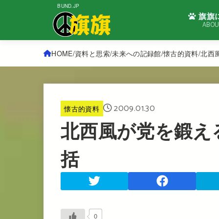
BUND.JP
旗旗
ABOU
HOME
資料と思索
未来への記録館
懐古的資料
北西
2009.01.30
懐古的資料
北西風が党を鍛える
括
0