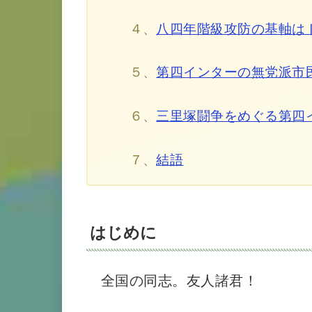
４、
八四年階級攻防の基軸は
５、
第四インターの無党派市
６、
三里塚闘争をめぐる第四
７、
結語
はじめに
全国の同志。友人諸君！