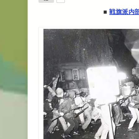
■
戦旗派内