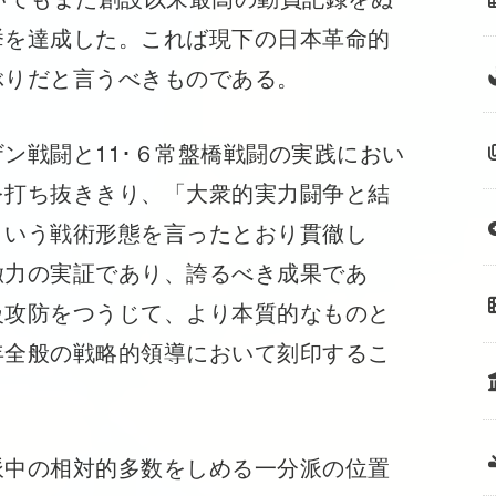
挙を達成した。これば現下の日本革命的
ぶりだと言うべきものである。
ン戦闘と11･６常盤橋戦闘の実践におい
を打ち抜ききり、「大衆的実力闘争と結
という戦術形態を言ったとおり貫徹し
徹力の実証であり、誇るべき成果であ
級攻防をつうじて、より本質的なものと
年全般の戦略的領導において刻印するこ
中の相対的多数をしめる一分派の位置