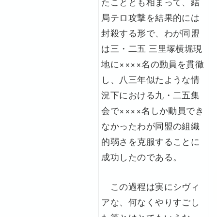
たこととも相まって、結
局テロ攻撃を結果的には
封殺する形で、わが同盟
は三・二五 三里塚横堀現
地に××××名の動員を貫徹
し、八三年似たような情
況下における九・二五集
会で××××名しか動員でき
なかったわが同盟の組織
的弱さを克服することに
成功したのである。
この過程は実にシヴィ
アな、何なくやりすごし
た等とはとてもいえな