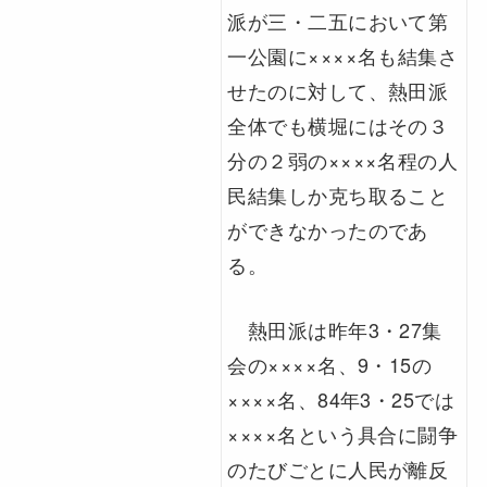
派が三・二五において第
一公園に××××名も結集さ
せたのに対して、熱田派
全体でも横堀にはその３
分の２弱の××××名程の人
民結集しか克ち取ること
ができなかったのであ
る。
熱田派は昨年3・27集
会の××××名、9・15の
××××名、84年3・25では
××××名という具合に闘争
のたびごとに人民が離反