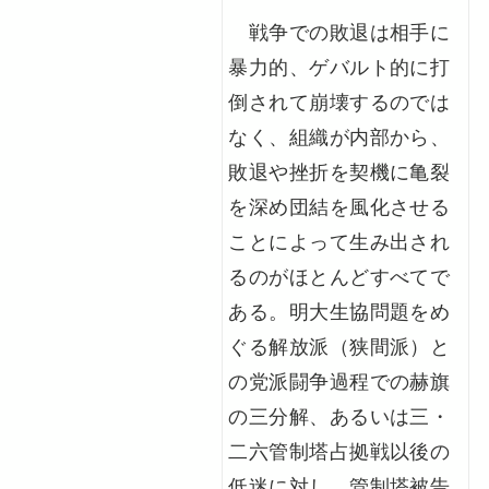
戦争での敗退は相手に
暴力的、ゲバルト的に打
倒されて崩壊するのでは
なく、組織が内部から、
敗退や挫折を契機に亀裂
を深め団結を風化させる
ことによって生み出され
るのがほとんどすべてで
ある。明大生協問題をめ
ぐる解放派（狭間派）と
の党派闘争過程での赫旗
の三分解、あるいは三・
二六管制塔占拠戦以後の
低迷に対し、管制塔被告