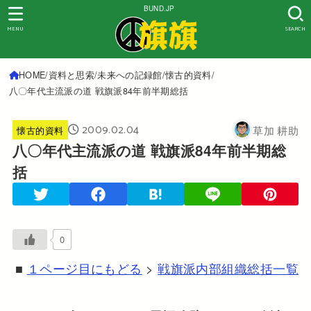
BUND.JP
MENU
SEARCH
HOME
資料と思索
未来への記録館
懐古的資料
八〇年代主流派の道 戦旗派84年前半期総括
2009.02.04
草加 耕助
懐古的資料
八〇年代主流派の道 戦旗派84年前半期総
括
0
■
１ページ目にもどる
>
戦旗派内部組織総括一覧