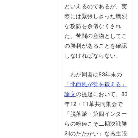
といえるのであるが、実
際には緊張しきった熾烈
な攻防を余儀なくされ
た、苦闘の産物としてこ
の勝利があることを確認
しなければならない。
わが同盟は83年末の
「北西風が党を鍛える」
論文
の提起において、83
年12・11革共同集会で
「脱落派・第四インター
らの粉砕こそ二期決戦勝
利のたたかい」なる主張