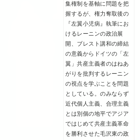
集権制を基軸に問題を把
握するが、権力奪取後の
『左翼小児病』執筆にお
けるレーニンの政治展
開、ブレスト講和の締結
の意義からドイツの「左
翼」共産主義者のはねあ
がりを批判するレーニン
の視点を学ぶことを問題
としている。のみならず
近代個人主義、合理主義
とは別個の地平でアジア
ではじめて共産主義革命
を勝利させた毛沢東の政