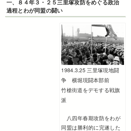
一、８４年３・２５三里塚攻防をめぐる政治
過程とわが同盟の闘い
1984.3.25 三里塚現地闘
争 横堀現闘本部前
竹槍街道をデモする戦旗
派
八四年春期攻防をわが
同盟は勝利的に完遂した