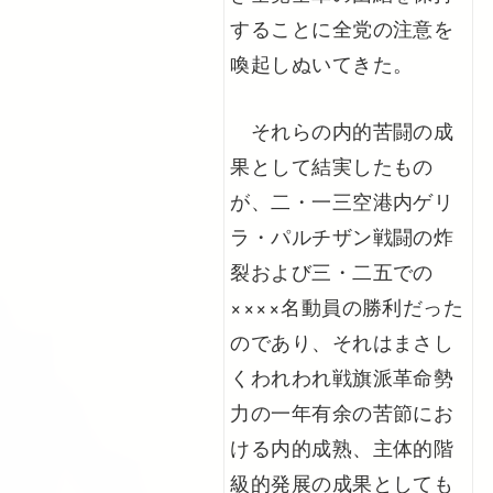
することに全党の注意を
喚起しぬいてきた。
それらの内的苦闘の成
果として結実したもの
が、二・一三空港内ゲリ
ラ・パルチザン戦闘の炸
裂および三・二五での
××××名動員の勝利だった
のであり、それはまさし
くわれわれ戦旗派革命勢
力の一年有余の苦節にお
ける内的成熟、主体的階
級的発展の成果としても