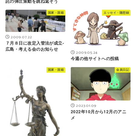
託の弾圧策動を跳ね返そう
国家・国籍
エッセイ・随想録
2009.07.22
７月８日に改定入管法が成立-
広島・考える会のお知らせ
2009.05.24
今週の他サイトへの投稿
国家・国籍
会員日記
2023.01.09
2022年10月から12月のアニ
メ