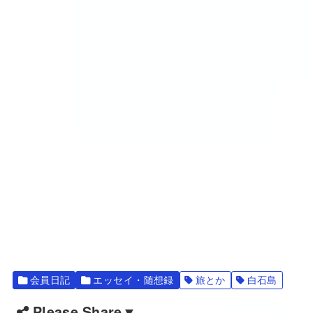
会員日記
エッセイ・随想録
旅とか
白石島
Please Share▼