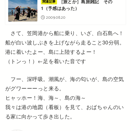
［旅とか］島旅雑記 その
関連記事
1（予感はあった）
2009.08.20
さて、笠岡港から船に乗り、いざ、白石島へ！
船が白い波しぶきを上げながら走ること30分弱。
港に着いたよー、島に上陸するよー！
（トンっ！）←足を着いた音です
フー、深呼吸。潮風が、海の匂いが、島の空気
がグワーーーっと来る。
ヒャッホー！海、海～、島の海～
我々は港の地図（看板）を見て、おばちゃんのい
る家に向かって歩き出した。