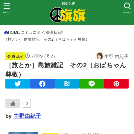
BUND.JP
MENU
SEARCH
HOME
コミュニティ
会員日記
［旅とか］島旅雑記 その2（おばちゃん尊敬）
2009.08.22
中野 由紀子
会員日記
［旅とか］島旅雑記 その2（おばちゃん
尊敬）
0
by
中野由紀子