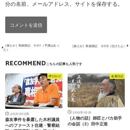
分の名前、メールアドレス、サイトを保存する。
［旅とか］島旅雑記 その1（予感はあっ
［旅とか］島旅雑記 その3（泣けたよ）
た）
RECOMMEND
呼びかけ
会員日記
2008.10.31
2021.01.08
［人物の話］師匠とバカ助手
森友事件を暴露した木村議員
の会話（2）田中正造
へのファースト住建・警察結