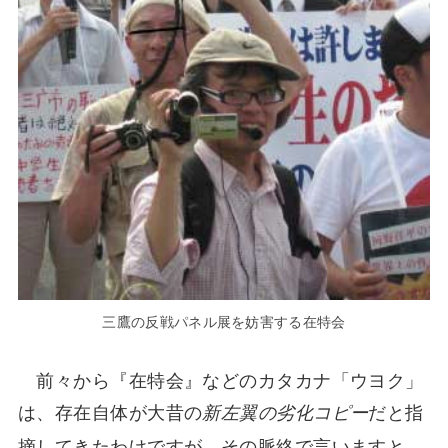
三鷹の反戦パネル展を妨害する在特会
前々から『在特会』などのカタカナ「ウヨク」
は、存在自体が大昔の
だと指
新左翼の劣化コピー
摘してきたわけですが、その脈絡で言いますと、