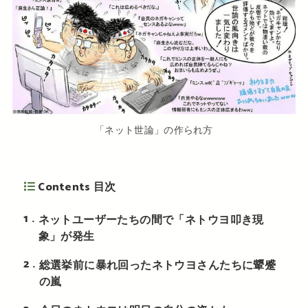
「ネット世論」の作られ方
Contents 目次
1
ネットユーザーたちの間で「ネトウヨ叩き現
象」が発生
2
総選挙前に暴れ回ったネトウヨさんたちに顰蹙
の嵐