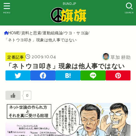
BUND.JP
MENU
SEARCH
HOME
資料と思索
運動組織論
ウヨ・サヨ論
「ネトウヨ叩き」現象は他人事ではない
2009.10.04
草加 耕助
定番記事
「ネトウヨ叩き」現象は他人事ではない
0