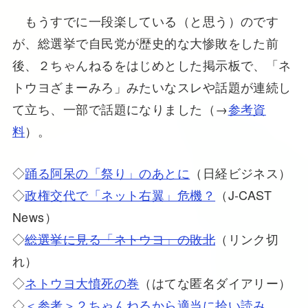
もうすでに一段楽している（と思う）のです
が、総選挙で自民党が歴史的な大惨敗をした前
後、２ちゃんねるをはじめとした掲示板で、「ネ
トウヨざまーみろ」みたいなスレや話題が連続し
て立ち、一部で話題になりました（→
参考資
料
）。
◇
踊る阿呆の「祭り」のあとに
（日経ビジネス）
◇
政権交代で「ネット右翼」危機？
（J-CAST
News）
◇
総選挙に見る「ネトウヨ」の敗北
（リンク切
れ）
◇
ネトウヨ大憤死の巻
（はてな匿名ダイアリー）
◇
＜参考＞２ちゃんねるから適当に拾い読み