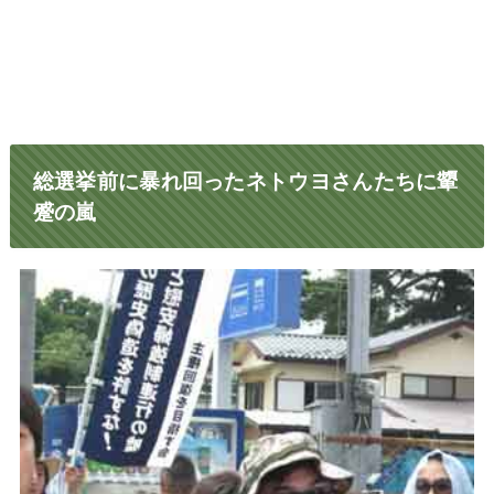
総選挙前に暴れ回ったネトウヨさんたちに顰
蹙の嵐