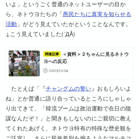
いよ」というごく普通のネットユーザーの目か
ら、ネトウヨたちの「
愚民たちに真実を知らせる
活動
」がどう見えていたかということなんです。
↓こう見えていました(´ДÅ)
＜資料＞２ちゃんに見るネトウ
関連記事
ヨへの反応
2009.10.04
たとえば「『
チャングムの誓い
』おもしろいよ
ね」とか普通に語り合っているところにしゃしゃ
り出てきて、「韓流ブームは政治運動で在日の陰
謀なんだぞ！」と聞きもしないのにご親切に教え
てくれたあげく、ネトウヨ特有の特殊な歴史観を
ご託宣し、さらに民族差別を煽るようなマルチコ