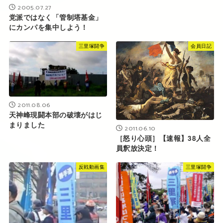
2005.07.27
党派ではなく「管制塔基金」
にカンパを集中しよう！
三里塚闘争
会員日記
2011.08.06
天神峰現闘本部の破壊がはじ
まりました
2011.06.10
［怒り心頭］【速報】38人全
員釈放決定！
反戦動画集
三里塚闘争