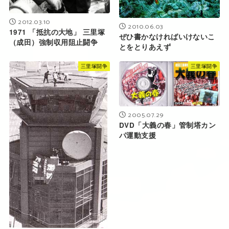
2012.03.10
2010.06.03
1971 「抵抗の大地」 三里塚
ぜひ書かなければいけないこ
（成田）強制収用阻止闘争
とをとりあえず
三里塚闘争
三里塚闘争
2005.07.29
DVD「大義の春」管制塔カン
パ運動支援