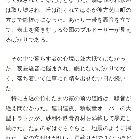
は取り壊され、丘は削られてはるか彼方芝山町の
方まで筒抜けになった。あたり一帯を轟音を立て
て、表土を掻きむしる公団のブルドーザーが見え
るばかりである。
その中で暮らす者の心境は並大抵ではなかっ
た。夜昼騒音に悩まされ、眠れないばかりでな
く、落ち着いて仕事にも精を出せない日が続い
た。
特に古込の竹村たまの家の前の道路は、騒音が
絶え間なかった。連日連夜、積載量オーバーの大
型トラックが、砂利や鉄骨資材を満載して暴走し
続けた。たまの家はぐらぐらと、地震のように揺
れた。家の立付けが狂い、戸締りができないほど