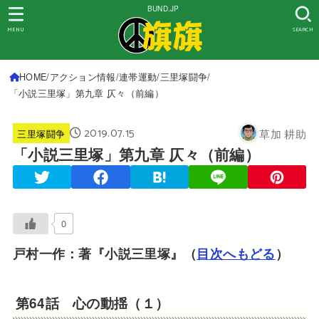
BUND.JP
MENU
SEARCH
HOME
アクション情報
連帯運動
三里塚闘争
「小説三里塚」第九章 仄々（前編）
2019.07.15
草加 耕助
三里塚闘争
「小説三里塚」第九章 仄々（前編）
0
戸村一作：著『小説三里塚』（
目次へもどる
）
第64話 心の動揺（１）