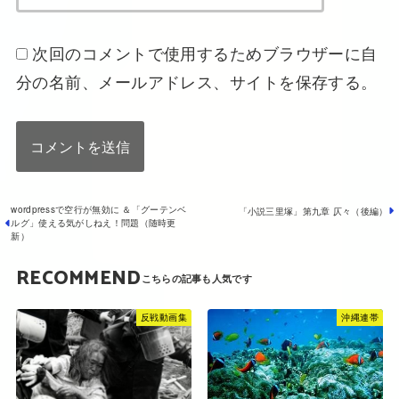
次回のコメントで使用するためブラウザーに自
分の名前、メールアドレス、サイトを保存する。
wordpressで空行が無効に ＆「グーテンベ
「小説三里塚」第九章 仄々（後編）
ルグ」使える気がしねえ！問題（随時更
新）
RECOMMEND
反戦動画集
沖縄連帯